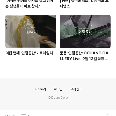
'여자는 평생을 여자로 살고 남자
[공연] 컬러풀 랩소디: 잼 위드 오
는 평생을 아이로 산다.'
디언스
여덟 번째 '연결공간' - 트레일러
문용 '연결공간: OCHANG GA
LLERY Live' 9월 13일 음원 발
매
의안내
티스토리
로그인
고객센터
© Daum Corp.