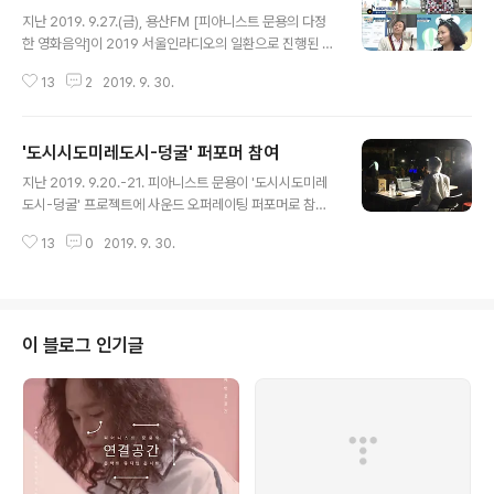
글 내용
지난 2019. 9.27.(금), 용산FM [피아니스트 문용의 다정
한 영화음악]이 2019 서울인라디오의 일환으로 진행된 T
BS [최일구의 허리케인]에 출연했습니다. 서울 홍대 걷고
13
2
2019. 9. 30.
싶은 거리에서 공개방송으로 꾸며진 이 무대에는 문용과
만게 그리고 특별히 버블시스터즈 랑쑈가 함께 했습니다.
문용의 피아노 반주에 맞춰 랑쑈가 Queen의 'Bohemia
'도시시도미레도시-덩굴' 퍼포머 참여
n Rhapsody'를 열창했습니다. 너무 아름다운 연주이니
글 내용
아래 링크에서 꼭 감상해보시기 바랍니다. [피다영 출연 부
지난 2019. 9.20.-21. 피아니스트 문용이 '도시시도미레
분: https://youtu.be/5jTJY4cW4wY?t=873] 피다영
도시-덩굴' 프로젝트에 사운드 오퍼레이팅 퍼포머로 참여
출연 부분 [문용&랑쇼 '보헤미안 랩소리': https://youtu.
했습니다. 그 현장을 아래 영상으로 살펴보시기 바랍니다.
be/5jTJY4cW4wY?t=1159] 문용&랑쇼 '보헤미안 랩
13
0
2019. 9. 30.
+도시시도 미래도시-덩굴 작곡 김준호, 김인규, 김정근 바
소리'
이올린 구자민 첼로 강찬욱 건반 김준호, 김인규, 김정근 목
소리, 퍼포먼스 덩굴이 (https://www.instagram.com/
deonggulee/) 음향오퍼레이팅 퍼포머 문용 스틸촬영 권
오경 +2019.09.20(금)~ 21(토) 오후 7시00분 +옥수역
이 블로그 인기글
7번 옆 출구 야외광장 주최 유쾌한 주관 10000 ARTS 1
0000 ACTS 후원 한국문화예술위원회