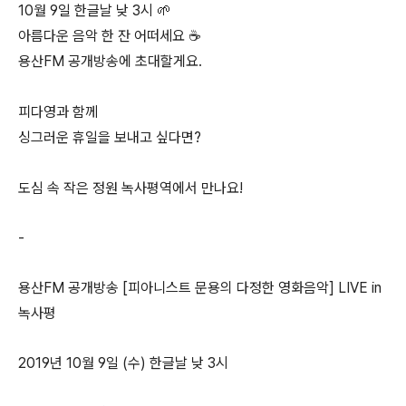
10월 9일 한글날 낮 3시 🌱
아름다운 음악 한 잔 어떠세요 ☕️ ⠀
용산FM 공개방송에 초대할게요.
⠀
피다영과 함께
싱그러운 휴일을 보내고 싶다면?
⠀
도심 속 작은 정원 녹사평역에서 만나요!
-
용산FM 공개방송 [피아니스트 문용의 다정한 영화음악] LIVE in
녹사평
2019년 10월 9일 (수) 한글날 낮 3시