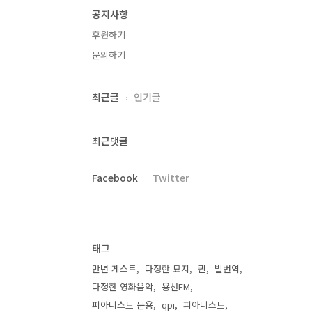
공지사항
후원하기
문의하기
최근글
인기글
최근댓글
Facebook
Twitter
태그
만년 게스트
다정한 묘지
퀸
발번역
다정한 영화음악
용산FM
피아니스트 문용
qpi
피아니스트