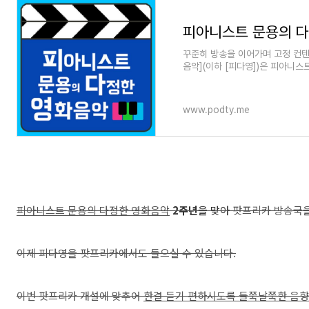
피아니스트 문용의 다
꾸준히 방송을 이어가며 고정 컨텐
음악](이하 [피다영])은 피아니스
대표 컨텐츠입니다. 영화와 영
www.podty.me
피아니스트 문용의 다정한 영화음악
2주년
을 맞아
팟프리카 방송국을
이제 피다영을 팟프리카에서도 들으실 수 있습니다.
이번 팟프리카 개설에 맞추어
한결 듣기 편하시도록 들쭉날쭉한 음향