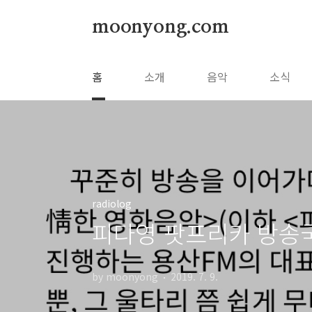
본문 바로가기
moonyong.com
홈
소개
음악
소식
radiolog
피다영 팟프리카 방송
by moonyong
2019. 7. 9.