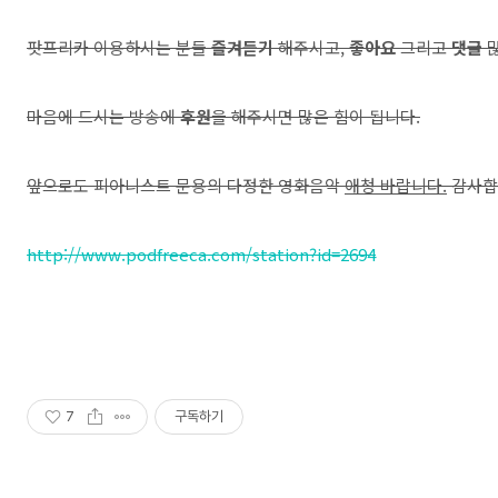
팟프리카 이용하시는 분들
즐겨듣기
해주시고,
좋아요
그리고
댓글
많
마음에 드시는 방송에
후원
을 해주시면 많은 힘이 됩니다.
앞으로도 피아니스트 문용의 다정한 영화음악
애청 바랍니다.
감사합니
http://www.podfreeca.com/station?id=2694
7
구독하기