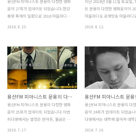
용산FM 피아니스트 문용의 다정한 영화
지난 2018년 8월 11일 토요일
음악 27회가 업데이트 되었습니다.한강
트 문용의 다정한 영화음악이 20
몽땅 축제의 일환으로 2018 마을라디오
마을라디오 공개방송 마을라디
@한강 공개방송으로 이뤄진 이번 피다영
에 참석했습니다. [ 관련보도 링크
2018. 8. 23.
2018. 8. 12.
은한강 관련 영화인 영화 김씨표류기를
도 한강공원에 마을라디오 주민 
중심으로 이야기를 나누어봤습니다. [ 관
다 ] 한강몽땅 페스티벌 - 2018
련 게시글 : 피다영 공개방송::한강몽땅 마
오@한강에 용산FM 대표로 참
을라디오@한강 ] 그럼 피아니스트 문용
영은 한강의 밤섬을 배경으로 한 
의 라이브 연주와 함께한 용산FM 피아니
씨표류기'를 중심으로 피아니스
스트 문용의 다정한 영화음악 27회를 들
라이브 연주와 만게 님의 입담으
어보시기 바랍니다.댓글과 좋아요는 커다
졌습니다. 이 날의 행사는 서울시
란 힘이 됩니다 :) 팟티:
서울마을미디어네트워크와 서
https://www.podty.me/episode/14229938
디어지원센터가 주관 하였으며,
용산FM 피아니스트 문용의 다정한 영화음악 25회
팟빵:
과 팟빵 라이브채널 동네방네로
http://www.podbbang.com/ch/7604?
되었습니다. 그럼, 한강의 정취
용산FM 피아니스트 문용의 다정한 영화
용산FM 피아니스트 문용의 다
e=22688295
아래 피아노의 울림이 함께 한
음악 25회가 업데이트 되었습니다.이번
음악 24회가 업데이트 되었습니
문용의 다정한 영화음악 마을
피다영에서는 열정은 번아웃, 월급은 로
다영에서는 대학에 떨어져 대학
강 공개 방송을 들어보시기 바랍
그아웃, 인생은 삼진아웃 직전의 회사원
가짜 대학생 이야기 "억셉티드"
2018. 7. 17.
2018. 7. 10.
이 한 친구를 만나며 시작되는 인생 리셋
로 이야기를 나눴습니다. 여러분