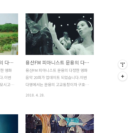
 맞았습니
라스튜디오에서 이뤄졌으며게스트로는
스코트 기
본명을 밝히길 꺼리는 '용광로맨'이라는
씨가 출연
분이 출연하셨습니다. 그럼 용산FM 피아
니스트 문
니스트 문용의 다정한 영화음악 23회를
들어보시기
들어보시기 바랍니다.댓글과 좋아요는 커
란 힘이
다란 힘이 됩니다 :) 팟티:
https://www.podty.me/episode/14229933
sode/14229934
팟빵:
용산FM 피아니스트 문용의 다정한 영화음악 21회
용산FM 피아니스트 문용의 다정한 영화음악 20회
http://www.podbbang.com/ch/7604?
ch/7604?
e=22638785
정한 영화
용산FM 피아니스트 문용의 다정한 영화
다.이번
음악 20회가 업데이트 되었습니다.이번
 모시고
다영에서는 문용의 고교동창이자 구호단
이야기를
체에서 일하고 계신 오륭진 님을 모시고
2018. 4. 28.
1회 녹음
2018 아카데미 작품상 감독상 미술상 음
니다. 그
악상을 수상한영화 "셰이프 오브 워터 :
다정한 영
사랑의 모양"을 중심으로 이야기를 나눴
니다.댓
습니다. 만게 님은 사정상 출연하지 못했
 :) 팟
습니다.10,000-1=9,999 구구구구비둘기