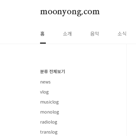
본문 바로가기
moonyong.com
홈
소개
음악
소식
분류 전체보기
news
vlog
musiclog
monolog
radiolog
translog