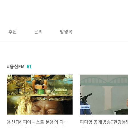
후원
문의
방명록
용산FM
61
용산FM 피아니스트 문용의 다정한 영화음악 27회