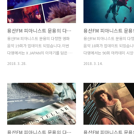
다란 힘이 됩니다 :) 팟티:
티:
https://www.podty.me/episode/14229932
https://www.podty.me/epi
팟빵:
팟빵:
http://www.podbbang.com/ch/7604?
http://www.podbbang.com/
용산FM 피아니스트 문용의 다정한 영화음악 19회
e=22626565
e=22596768 공감은 로그인이
요 :)
용산FM 피아니스트 문용의 다정한 영화
용산FM 피아니스트 문용의 다
음악 19회가 업데이트 되었습니다.이번
음악 18회가 업데이트 되었습니
다영에서는 X JAPAN의 이야기를 담은 다
다영에서는 90회 아카데미 시상
큐멘터리 영화 "We Are X"를 중심으로그
하여후보작 및 수상작과 그 영
2018. 3. 28.
2018. 3. 14.
들과 그들의 음악에 대해 이야기를 나누
대해 이야기를 나눠보았습니다.
며 추억을 소환 했습니다.만게 님은 노래
영화음악 18회 녹음은 문타라
방이 가고 싶어졌다고 ㅋ 다정한 영화음
서 이뤄졌습니다. 그럼 용산FM
악 19회 녹음은 문타라스튜디오에서 이뤄
트 문용의 다정한 영화음악 18
졌습니다. 그럼 용산FM 피아니스트 문용
보시기 바랍니다.댓글과 좋아요
의 다정한 영화음악 19회를 들어보시기
힘이 됩니다 :) 팟티:
바랍니다.댓글과 좋아요는 커다란 힘이
https://www.podty.me/epi
됩니다 :) 팟티:
팟빵:
https://www.podty.me/episode/14229929
http://www.podbbang.com/
용산FM 피아니스트 문용의 다정한 영화음악 16회
팟빵:
e=22554352