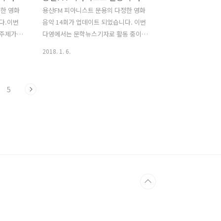
정한 영화
용산FM 피아니스트 문용의 다정한 영화
다.이번
음악 14회가 업데이트 되었습니다. 이번
 주제가
다영에서는 문학뉴스기자로 활동 중이신
악가 조르
권미강 작가님을 모시고 22주기를 맞은
2018. 1. 6.
' 등 그의
故 김광석 님과 음악에 대해 이야기 나눠
다. 다
보았습니다. 다정한 영화음악 14회 녹음
타라스튜디
은 문타라스튜디오에서 이뤄졌습니다.
5
FM 피아
2018년 첫 방송을 맞아 특별순서로 김광
15회를
석 님의 곡을 피아노 라이브로 준비했습
아요는 많
니다. 그럼 용산FM 피아니스트 문용의 다
정한 영화음악 14회를 들어보시기 바랍니
sode/14229925
다. 댓글과 좋아요는 많은 힘이 됩니다 :)
팟티:
ch/7604?
https://www.podty.me/episode/14229924
팟빵:
http://www.podbbang.com/ch/7604?
e=22499574