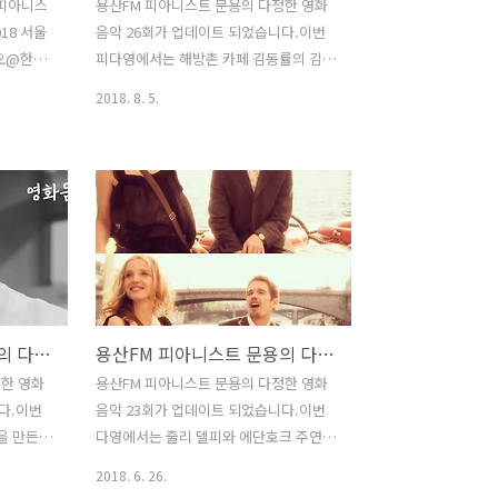
, 피아니스
용산FM 피아니스트 문용의 다정한 영화
18 서울
음악 26회가 업데이트 되었습니다.이번
오@한강
피다영에서는 해방촌 카페 김동률의 김동
 : 여의
률 사장님을 모시고 배우 짐캐리에 대해
2018. 8. 5.
DJ 모인
이야기 나누었습니다. 이번 피다영은 문
 마을라디
타라 스튜디오에서 녹음되었습니다. 그럼
석한 피다
용산FM 피아니스트 문용의 다정한 영화
영화 '김
음악 26회를 들어보시기 바랍니다.댓글
트 문용의
과 좋아요는 커다란 힘이 됩니다 :) [팟
로 채워
티]1부
가 주최,
https://www.podty.me/episode/142299362
울마을미
부
 페이스북
https://www.podty.me/episode/14229937
용산FM 피아니스트 문용의 다정한 영화음악 24회
용산FM 피아니스트 문용의 다정한 영화음악 23회
 생중계
[팟빵]1부
, 마포대교
http://www.podbbang.com/ch/7604?
정한 영화
용산FM 피아니스트 문용의 다정한 영화
피아니스트
e=22674820 2부
다.이번
음악 23회가 업데이트 되었습니다.이번
라디오@한
http://www.podbbang.com/ch/7604?
을 만든
다영에서는 줄리 델피와 에단호크 주연의
니다.
e=22674826
를 중심으
"비포선셋"을 중심으로 이야기를 나눴습
2018. 6. 26.
들의 성
니다. 다정한 영화음악 23회 녹음은 문타