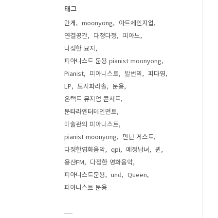
태그
만게
moonyong
아트체인지업
연결공간
다정다정
피아노
다정한 묘지
피아니스트 문용 pianist moonyong
Pianist
피아니스트
발번역
피다영
LP
도시파라솔
문용
온택트 뮤지엄 콘서트
문타라엔터테인먼트
미술관의 피아니스트
pianist moonyong
만년 게스트
다정한영화음악
qpi
메정남녀
퀸
용산FM
다정한 영화음악
피아니스트문용
und
Queen
피아니스트 문용