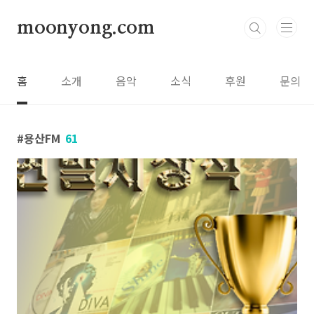
본문 바로가기
moonyong.com
홈
소개
음악
소식
후원
문의
용산FM
61