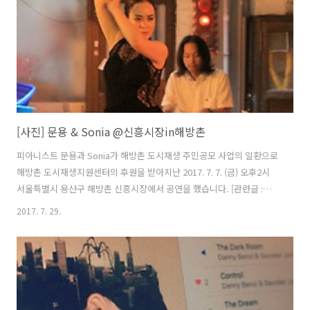
http://www.podbbang.com/ch/7604?e=22343945
[사진] 문용 & Sonia @신흥시장in해방촌
피아니스트 문용과 Sonia가 해방촌 도시재생 주민공모 사업의 일환으로
해방촌 도시재생지원센터의 후원을 받아지난 2017. 7. 7. (금) 오후2시
서울특별시 용산구 해방촌 신흥시장에서 공연을 했습니다. [관련글 :
http://moonyong.com/6223] 해방촌 거주 작가이신 스완센터 이니김
2017. 7. 29.
작가님의 사진을 통해 그날의 현장을 살펴보겠습니다. 요새 용산FM 다
정한 영화음악에서 만게 님으로 활약중입니다^^ 비 오고 습한 날씨에 찾
아오신 분들의 더위를 잊게 해준!덕분에 공연이 한층 더 좋았다고 합니
다. 뒤에 살짝 엿보시는 분. 이후 연주를 배경음악 삼아 김치를 담그기 시
작하셨습니다! 아주 맛있는 김치가 될 것입니다^^ 무대 배경으로 검은
현수막을 치자는 의견이 있었는데, 저는 "죄 졌어?! 왜 가려..