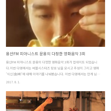
용산FM 피아니스트 문용의 다정한 영화음악 3회
용산FM 피아니스트 문용의 다정한 영화음악 3회가 업데이트 되었습니
다.이번 다영에서는 버블시스터즈 랑쑈 님을 모시고 주성치 그리고 영화
'식신(食神)'에 대해 이야기를 나눠봤습니다. 이번 다영에서는 만게 님의
아이디어로 먼저 음악을 듣고 주성치와 어떤 연관이 있는지 맞추는 형식
2017. 8. 1.
으로 진행되었습니다.여러분들도 방송 들으시면서 퀴즈를 맞춰보시기
바랍니다! 방송을 위해 일부러 해방촌 까지 어려운 걸음 해주신 랑쑈 님
께 감사의 뜻을 전합니다.매우 즐거운 시간이었습니다^^ 그럼, 용산FM
피아니스트 문용의 다정한 영화음악 3회를 들어보시기 바랍니다. 팟티:
https://www.podty.me/episode/14229913팟빵: