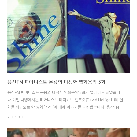
티: https://www.podty.me/episode/14229916팟빵:
http://www.podbbang.com/ch/7604?e=22393920 신청곡은 용산
FM 팟빵 댓글이나 인스타그램 djmoonyong 으로 받습니다.
용산FM 피아니스트 문용의 다정한 영화음악 5회
용산FM 피아니스트 문용의 다정한 영화음악 5회가 업데이트 되었습니
다.이번 다영에서는 피아니스트 데이비드 헬프갓(David Helfgott)의 실
화를 바탕으로 한 영화 '샤인'에 대해 이야기를 나눠봤습니다. 용산FM 이
전 관계로 이번에도 문타라 스튜디오에서 녹음을 진행했습니다.게스트
2017. 9. 1.
로는 상수동에서 책방 gaga77page를 운영하고 계신 이상명 대표님께
서 출연하여함께 영화와 영화음악에 대한 이야기를 나누었습니다. 그럼
용산FM 피아니스트 문용의 다정한 영화음악 5회를 들어보시기 바랍니