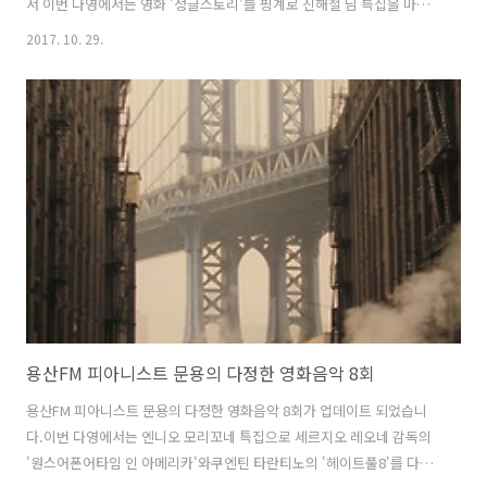
서 이번 다영에서는 영화 '정글스토리'를 핑계로 신해철 님 특집을 마련
해보았습니다. 다정한 영화음악 9회 녹음은 문타라스튜디오에서 이뤄졌
2017. 10. 29.
습니다.그럼 용산FM 피아니스트 문용의 다정한 영화음악 9회를 들어보
시기 바랍니다. 팟티: https://www.podty.me/episode/14229919팟
빵: http://www.podbbang.com/ch/7604?e=22438865
용산FM 피아니스트 문용의 다정한 영화음악 8회
용산FM 피아니스트 문용의 다정한 영화음악 8회가 업데이트 되었습니
다.이번 다영에서는 엔니오 모리꼬네 특집으로 세르지오 레오네 감독의
'원스어폰어타임 인 아메리카'와쿠엔틴 타란티노의 '헤이트풀8'를 다뤘