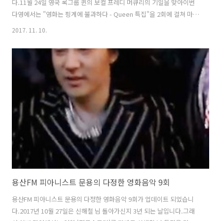
다.11월 24일 영국 록그룹 퀸의 보컬 프레디 머큐리의 기일을 맞아이번
다영에서는 "영화는 핑계에 불과하다 - Queen 특집"을 2회에 걸쳐 마련
해보았습니다. 한국 퀸 팬클럽 Queen Forever 의 운영자이자신촌 뮤직
2017. 11. 10.
펍 Bohemian PJ의 운영자이신 보헤미안PJ 님을 게스트로 모시고 플래
시 고든(1980), 메트로폴리스(1984), 하이랜더(1986), 웨인즈 월드
(1992) 등을 중심으로 퀸의 음악에 대해 이야기 나눠보았습니다. [관련
링크]Queen Forever 다음 카페Queen Forever 페이스북 다정한 영
화음악 10회 녹음은 문타라스튜디오에서 이뤄졌습니다.그럼 용산FM 피
아니스트 문용의 다정한 영화음악 10회를..
용산FM 피아니스트 문용의 다정한 영화음악 9회
용산FM 피아니스트 문용의 다정한 영화음악 9회가 업데이트 되었습니
다.2017년 10월 27일은 신해철 님 돌아가신지 3년 되는 날입니다.그래