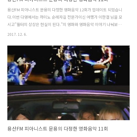
용산FM 피아니스트 문용의 다정한 영화음악 12회가 업데이트 되었습니
다.이번 다영에서는 까미노 순례자길 전문가이신 여행가 이한결 님을 모
시고"월터의 상상은 현실이 된다."의 영화와 영화음악 이야기 나눠보았
습니다. 다정한 영화음악 12회 녹음은 문타라스튜디오에서 이뤄졌습니
2017. 12. 6.
다.그럼 용산FM 피아니스트 문용의 다정한 영화음악 12회를 들어보시기
바랍니다.댓글과 좋아요는 많은 힘이 됩니다 :) 팟티:
https://www.podty.me/episode/14229922팟빵:
http://www.podbbang.com/ch/7604?e=22474835
용산FM 피아니스트 문용의 다정한 영화음악 11회