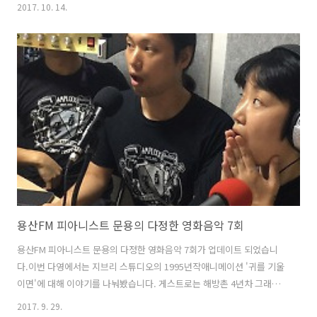
습니다. 게스트로는 경제지의 기자로 활동 중이신 윤지원 작가님 모시고
2017. 10. 14.
함께 이야기 나누었습니다. 추석연휴 용산FM 휴무 관계로 문타라스튜디
오에서 녹음을 했습니다.그럼 용산FM 피아니스트 문용의 다정한 영화음
악 8회를 들어보시기 바랍니다. 팟티:
https://www.podty.me/episode/14229918팟빵:
http://www.podbbang.com/ch/7604?e=22427977 신청곡은 용산
FM 팟빵 댓글이나 인스타그램 djmoonyong 으로 받습니다.
용산FM 피아니스트 문용의 다정한 영화음악 7회
용산FM 피아니스트 문용의 다정한 영화음악 7회가 업데이트 되었습니
다.이번 다영에서는 지브리 스튜디오의 1995년작애니메이션 '귀를 기울
이면'에 대해 이야기를 나눠봤습니다. 게스트로는 해방촌 4년차 그래픽
디자이너이자얼터너티브 캐릭터 락 듀오 Amplixx (앰플릭스)의 아버지
2017. 9. 29.