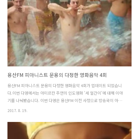
다. 팟티: https://www.podty.me/episode/14229915팟빵:
http://www.podbbang.com/ch/7604?e=22373247 신청곡은 용산
FM 팟빵 댓글이나 인스타그램 djmoonyong..
용산FM 피아니스트 문용의 다정한 영화음악 4회
용산FM 피아니스트 문용의 다정한 영화음악 4회가 업데이트 되었습니
다.이번 다영에서는 아미르칸 주연의 인도영화 '세 얼간이'에 대해 이야
기를 나눠봤습니다. 이번 다영은 용산FM 이전 사정으로 방송국이 아닌
문타라 스튜디오(집)에서 녹음을 했습니다. 그럼, 용산FM 피아니스트 문
2017. 8. 19.
용의 다정한 영화음악 4회를 들어보시기 바랍니다. 팟티:
https://www.podty.me/episode/14229914팟빵:
http://www.podbbang.com/ch/7604?e=22362257