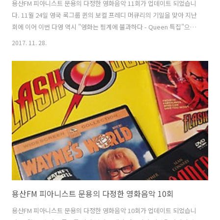
용산FM 피아니스트 문용의 다정한 영화음악 11회가 업데이트 되었습니
다. 11월 24일 영국 록그룹 퀸의 보컬 프레디 머큐리의 기일을 맞아 지난
회에 이어 이번 다영 역시 "영화는 핑계에 불과하다 - Queen 특집"으로
진행되었습니다. 물론 10회와 11회 녹음은 같은 날 ㅋ 한국 퀸 팬클럽
2017. 11. 28.
Queen Forever 의 운영자이자 신촌 뮤직펍 Bohemian PJ의 운영자이
신 보헤미안PJ 님을 게스트로 모시고 플래시 고든(1980), 메트로폴리스
(1984), 하이랜더(1986), 웨인즈 월드(1992) 등을 중심으로 퀸의 음악에
대해 이야기 나눠보았습니다. [관련 링크] Queen Forever 다음 카페
Queen Forever 페이스북 다정한 영화음악 11회 녹음은 문타라스튜디
오에서 이뤄졌습니다. ..
용산FM 피아니스트 문용의 다정한 영화음악 10회
용산FM 피아니스트 문용의 다정한 영화음악 10회가 업데이트 되었습니