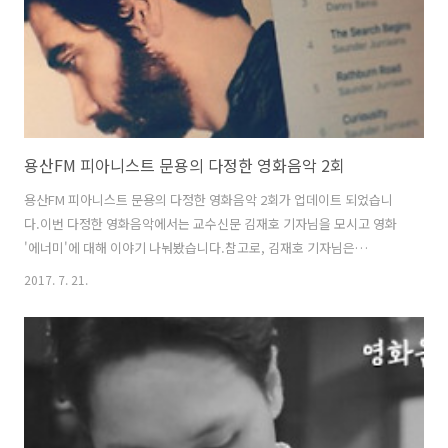
용산FM 피아니스트 문용의 다정한 영화음악 2회
용산FM 피아니스트 문용의 다정한 영화음악 2회가 업데이트 되었습니
다.이번 다정한 영화음악에서는 교수신문 김재호 기자님을 모시고 영화
'에너미'에 대해 이야기 나눠봤습니다.참고로, 김재호 기자님은
UND(2015) 발매 당시 '소년은 어떻게 뱀파이어가 되었을까'라는 멋진
2017. 7. 21.
글을 써주신 분입니다. 기자님 추천으로 영화 '에너미'를 소개했는데, 다
양한 해석이 가능한 영화라 이야기할 거리가 매우 많았습니다.영화음악
은 그 실험적인 스타일 덕분에 살짝 납량특집이 되었습니다. ^^ 첫방송
을 마치고 만게님과 저는 은근 다음 방송 녹음을 기다렸는데요-영화 때문
인지 음악 때문인지 아무튼 긴장감(!) 넘치는 가운데, 화기애애한 분위기
로 방송을 마칠 수 있었습니다.게스트로 출연, 좋은 내용 많이 들려주신
김재호 기자님께 감사..