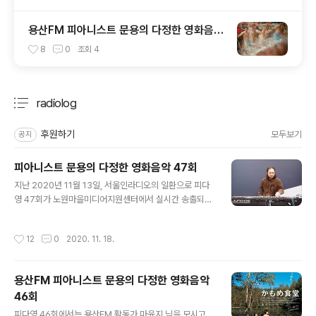
용산FM 피아니스트 문용의 다정한 영화음악
4회
8
0
조회
4
radiolog
분류 전체보기
주요 글 목록
후원하기
모두보기
공지
피아니스트 문용의 다정한 영화음악 47회
글 내용
지난 2020년 11월 13일, 서울인라디오의 일환으로 피다
영 47회가 노원마을미디어지원센터에서 실시간 송출되었
습니다. 이번 피다영에서는 영화 '사이드웨이'를 주제로 이
야기 나눠보았습니다. 그럼, 용산FM 피아니스트 문용의 다
작성시간
12
0
2020. 11. 18.
정한 영화음악 47회를 들어보시기 바랍니다. 댓글과 좋아
요는 커다란 힘이 됩니다 :) www.podty.me/episode/
14807857 피아니스트 문용의 다정한 영화음악 47회 -
용산FM 피아니스트 문용의 다정한 영화음악
사이드웨이 [용산FM] 피아니스트 문용의 다정한 영화음악
46회
47회 - 사이드웨이 [용산FM] 진행: 문용 / 게스트: 만게T
글 내용
Ara / 기술: 노원마을미디어지원센터 채우석 주임 *영화 :
피다영 46회에서는 용산FM 활동가 마윤지 님을 모시고