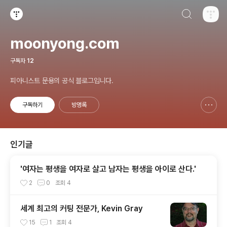
검색하기
티스토리
moonyong.com
구독자
12
피아니스트 문용의 공식 블로그입니다.
구독하기
방명록
신고하기 레이어
열기
인기글
'여자는 평생을 여자로 살고 남자는 평생을 아이로 산다.'
2
0
조회
4
세계 최고의 커팅 전문가, Kevin Gray
15
1
조회
4