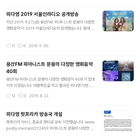
g.com/6335 ] [ 관련 보도자료: http://mediahub.se
oul.go.kr/archives/1254485 ] 그 날의 현장을 사진과
피다영 2019 서울인라디오 공개방송
영상으로 살펴보시기 바랍니다. [ 라이브 영상 링크: http
글 내용
지난 2019. 9.27.(금) 용산FM '피아니스트 문용의 다정한
s://www.facebook.com/moonyong59/videos/2
영화음악'이 2019 서울인라디오에 참여했습니다. 홍대 걷
853199124743188/ ] [ 번외편 ] [라이브 영상 링크: ht
고싶은 거리에서 공개방송으로 꾸며진 이 무대에서 피다영
tps://www.facebook.com/moonyong59/videos/
은 영화 '헤어 스프레이'를 주제로 영화와 영화음악 이야기
2853199..
작성시간
11
0
2019. 9. 30.
나누었습니다. [ 방송듣기: http://www.podfreeca.co
m/episode?id=159032 ] 아래 영상을 통해 2019 서
울인라디오 피다영 공개방송 현장을 살펴보시기 바랍니다.
용산FM 피아니스트 문용의 다정한 영화음악
https://youtu.be/ZuSqDQnEA78?t=4060 용산FM
40회
피아니스트 문용의 다정한 영화음악 2019서울인라디오
글 내용
공개방송
용산FM 피아니스트 문용의 다정한 영화음악 40회가 업데
이트 되었습니다. 여름쪽잠을 자고 돌아온 피다영 이번 회
차는 영화없는 이야기로, 근황 토크 폭발 !! 그럼 용산FM
작성시간
12
0
2019. 8. 22.
피아니스트 문용의 다정한 영화음악 40회를 들어보시기
바랍니다. 댓글과 좋아요는 커다란 힘이 됩니다 :) www.p
odty.me/episode/14230114 피아니스트 문용의 다정
피다영 팟프리카 방송국 개설
한 영화음악 40회 [용산FM] 피아니스트 문용의 다정한 영
글 내용
팟프리카 서비스 종료로 팟티로 모두 이전했습니다. www.
화음악 40회 [용산FM] * 진행: 문용 / 게스트: 만게TAra
podty.me/cast/212459 피아니스트 문용의 다정한 영
/ 기술: 문용 ◇ 여름쪽잠을 자고 돌아온 피다영! ◇ 이번
화음악 [용산FM] 꾸준히 방송을 이어가며 고정 컨텐츠로
회차는 영화없는 이야기로, 근황 토크 폭발 !! #용산FM #