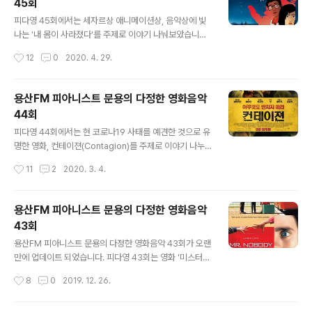
45회
루루~~ 방송듣기 : http://www.podbbang.com/ch/7
글 내용
604?e=23527886
피다영 45회에서는 세자르상 애니메이션상, 음악상에 빛
나는 '내 몸이 사라졌다'를 주제로 이야기 나눠보았습니다.
그럼, 용산FM 피아니스트 문용의 다정한 영화음악 44회
작성시간
12
0
2020. 4. 29.
를 들어보시기 바랍니다. 댓글과 좋아요는 커다란 힘이 됩
니다 :) www.podty.me/episode/14231848 피아니
스트 문용의 다정한 영화음악 45회 - 내 몸이 사라졌다
용산FM 피아니스트 문용의 다정한 영화음악
[용산FM] 피아니스트 문용의 다정한 영화음악 45회 - 내
44회
몸이 사라졌다 [용산FM] * 진행: 문용 / 게스트: 만게TAra
글 내용
/ 기술: 문용 ◈영화 : 내 몸이 사라졌다 ( I Lost My Bod
피다영 44회에서는 현 코로나19 사태를 예견한 것으로 유
y, 2019) - ◇ 한줄거리 : 내 손이 나를 찾아� www.po
명한 영화, 컨테이젼(Contagion)를 주제로 이야기 나누
dty.me http://www.podbbang.com/ch/7604?e=
었습니다. 그럼 용산FM 피아니스트 문용의 다정한 영화음
작성시간
11
2
2020. 3. 4.
23495602 20..
악 44회를 들어보시기 바랍니다. 댓글과 좋아요는 커다란
힘이 됩니다 :) www.podty.me/episode/14231397
피아니스트 문용의 다정한 영화음악 44회 - 컨테이젼 [용
용산FM 피아니스트 문용의 다정한 영화음악
산FM] 피아니스트 문용의 다정한 영화음악 44회 - 컨테
43회
이젼 [용산FM] * 진행: 문용 / 게스트: 만게TAra / 기술:
글 내용
문용 피다영 44회에서는 현 코로나19 사태를 예견한 것으
용산FM 피아니스트 문용의 다정한 영화음악 43회가 오랜
로 유명한 영화, 컨테이젼(Contagion)를 � www.podt
만에 업데이트 되었습니다. 피다영 43회는 영화 '미스터
y.me http://m.podbbang.com/ch/episode/760
노바디'를 중심으로 영화와 영화음악 이야기를 나누었습니
작성시간
8
0
2019. 12. 26.
4?e=23410298 용산F..
다. 그럼 용산FM 피아니스트 문용의 다정한 영화음악 43
회를 들어보시기 바랍니다. 댓글과 좋아요는 커다란 힘이