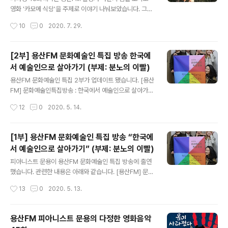
사이드웨이 (Side way , 2004) - ◇ 한줄거리 : 와인 w
영화 '카모메 식당'을 주제로 이야기 나눠보았습니다. 그럼,
ww.podty.me www.podbbang.co..
용산FM 피아니스트 문용의 다정한 영화음악 46회를 들어
작성시간
10
0
2020. 7. 29.
보시기 바랍니다. 댓글과 좋아요는 커다란 힘이 됩니다 :)
www.podty.me/episode/14232234 피아니스트 문
용의 다정한 영화음악 46회 - 카모메 식당 [용산FM] 피아
[2부] 용산FM 문화예술인 특집 방송 한국에
니스트 문용의 다정한 영화음악 46회 - 카모메 식당 [용산
서 예술인으로 살아가기 (부제: 분노의 이빨)
FM] * 진행: 문용 / 게스트: 만게TAra, 마윤지 / 기술: 문용
글 내용
◈영화 : 카모메 식당 (Kamome Dinner , 2006) - ◇
용산FM 문화예술인 특집 2부가 업데이트 됐습니다. [용산
한줄거리 : 일본인이 핀란드에서 www.podty.me www.
FM] 문화예술인특집방송 : 한국에서 예술인으로 살아가기
podbbang.com/ch/7604?e=23629267 2020-0
2부 (부제 - 분노의 이빨) *진행 : 만게(초영) / 게스트 : 문
작성시간
12
0
2020. 5. 14.
7-28 피아니스트 ..
용, 윤지, 언희, 오성 / 기술 : 혜원 / 편집 : 윤지 2020 문화
예술인 특집 방송 2부!! 더욱 강력해진 재미!! 도시의 방랑
자들과 함께, 한국에서 예술인으로 살아가는 이야기 들어
[1부] 용산FM 문화예술인 특집 방송 “한국에
봅니다. 방송듣기 : http://www.podbbang.com/ch/7
서 예술인으로 살아가기” (부제: 분노의 이빨)
604?e=23529074
글 내용
피아니스트 문용이 용산FM 문화예술인 특집 방송에 출연
했습니다. 관련한 내용은 아래와 같습니다. [용산FM] 문화
예술인특집방송 : 한국에서 예술인으로 살아가기 1부 (부제
작성시간
13
0
2020. 5. 13.
- 분노의 이빨) *진행 : 만게(초영) / 게스트 : 문용, 윤지, 언
희, 오성 / 기술 : 혜원 / 편집 : 윤지 ⠀ 용산FM, 2020 문화
예술인 특집 방송 ! 도시의 방랑자들과 함께, 한국에서 예술
용산FM 피아니스트 문용의 다정한 영화음악
인으로 살아가는 이야기 들어봅니다 2부는 내일 공개~ 뚜