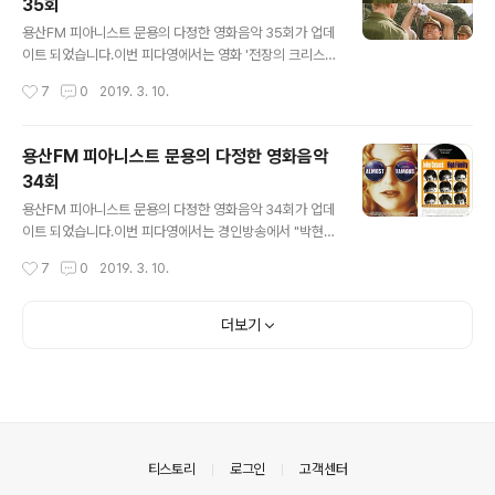
35회
9948 피아니스트 문용의 다정한 영화음악 36회 - 메콩호
글 내용
텔 [용산FM] 피아니스트 문용의 다정한 영화음악 36회 -
용산FM 피아니스트 문용의 다정한 영화음악 35회가 업데
영화 메콩호텔 [용산FM] * 진행: 문용 / 게스트: 만게TAr
이트 되었습니다.이번 피다영에서는 영화 '전장의 크리스
a, 바이올리니스트 구자민 / 기술: 문용 오늘의 피다영을 있
마스'와 '코다' 등을 중심으로 영화음악가로 유명한 류이치
작성시간
7
0
2019. 3. 10.
게 한 시초, Violinist 구자민 님을 모시�� www.po..
사카모토에 대해 이야기를 나누었습니다. 그럼 용산FM 피
아니스트 문용의 다정한 영화음악 35회를 들어보시기 바
랍니다.댓글과 좋아요는 커다란 힘이 됩니다 :) https://w
용산FM 피아니스트 문용의 다정한 영화음악
ww.podty.me/episode/14229947 http://www.po
34회
dbbang.com/ch/7604?e=22873843
글 내용
용산FM 피아니스트 문용의 다정한 영화음악 34회가 업데
이트 되었습니다.이번 피다영에서는 경인방송에서 "박현준
의 라디오가가"를 진행하고 계신 PDJ 박현준 님을 모시고
작성시간
7
0
2019. 3. 10.
영화 '사랑도 리콜이 되나요'와 '올모스트 페이머스'를 중심
으로 영화와 영화음악 이야기를 나누었습니다. 그럼 용산F
M 피아니스트 문용의 다정한 영화음악 34회를 들어보시
더보기
기 바랍니다.댓글과 좋아요는 커다란 힘이 됩니다 :) [팟티]
1부 https://www.podty.me/episode/142299452
부 https://www.podty.me/episode/14229946 [팟
빵]1부 http://www.podbbang.com/ch/7604?e=22
808708 2부 http://www.podbbang.com/ch/760
4?e=22808709
의안내
티스토리
로그인
고객센터