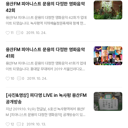
됩니다 :) www.podty.me/episode/14230888 피아
용산FM 피아니스트 문용의 다정한 영화음악
니스트 문용의 다정한 영화음악 43회 - 미스터 노바디 [용
42회
산FM] [용산FM] 2019-12-19 피아니스트 문용의 다정
글 내용
한 영화음악 43회 : 미스터 노바디 진행: 문용 /게스트: 만
용산FM 피아니스트 문용의 다정한 영화음악 42회가 업데
게TAra / 기술: 김문용 ◈피다영 43회차 영화 - 미스터
이트 되었습니다. 녹사평역 지하예술정원축제와 함께 한
노바디 (Mr.Nobody , 2009) ◇ 인생은 선택의 연��
피다영 42회는 영화 '마담 프루스트의 비밀정원'을 중심으
작성시간
11
0
2019. 10. 24.
www.podty.me http://www.podb..
로 영화와 영화음악 이야기 나누었습니다. [관련 포스트: h
ttps://moonyong.com/6336 ] [사진&영상] 피다영 LI
VE in 녹사평 용산FM 공개방송 지난 2019.10. 9.(수) 한
용산FM 피아니스트 문용의 다정한 영화음악
글날, 6호선 녹사평역에서 용산FM [피아니스트 문용의 다
41회
정한 영화음악] 공개방송이 있었습니다. [ 관련 포스트: htt
글 내용
ps://moonyong.com/6335 ] [ 관련 보도자료: http://
용산FM 피아니스트 문용의 다정한 영화음악 41회가 업데
mediahub.seoul.go.. moonyong.com 그럼 용산FM
이트 되었습니다. 홍대앞 무대에서 2019 서울인라디오와
피아니스트 문용의 다정한 영화음악 42회를 들어보시기
함께 한 피다영 41회는 영화 '헤어 스프레이'를 중심으로
작성시간
10
0
2019. 10. 24.
바랍니다. 댓글과 좋..
영화와 영화음악 이야기 나누었습니다. [관련 포스트: http
s://moonyong.com/6334 ] 그럼 용산FM 피아니스트
문용의 다정한 영화음악 41회를 들어보시기 바랍니다. 댓
[사진&영상] 피다영 LIVE in 녹사평 용산FM
글과 좋아요는 커다란 힘이 됩니다 :) www.podty.me/e
공개방송
pisode/14230358 피아니스트 문용의 다정한 영화음
글 내용
악 41회 - 헤어스프레이 2019 서울인라디오 공개방송
지난 2019.10. 9.(수) 한글날, 6호선 녹사평역에서 용산F
[용산FM] 피아니스트 문용의 다정한 영화음악 41회 [용산
M [피아니스트 문용의 다정한 영화음악] 공개방송이 있었
FM] * 진행: 문용 / 게스트: 만게TAra / 기술: 마포FM ◇
습니다. [ 방송듣기: http://www.podfreeca.com/epi
작성시간
12
2
2019. 10. 13.
홍대앞 2019서울인라디오에 참가한 피다영! ..
sode?id=160369 ] [ 관련 포스트: https://moonyon