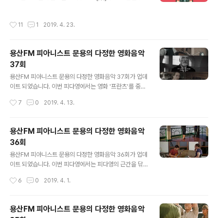
니다. 락수다는 Roy, Liner, ShowB 세 분이 진행하고 있
화음악 38회 - 판의 미로: 오필리아와 세 개의 열쇠 [용산F
는 팟캐스트로, 아마추어 락커들이 음악이라는 주제로 즐
M] * 진행: 문용 / 게스트: 만게TAra, 임오성 / 기술: 문용
작성시간
11
1
2019. 4. 23.
거운 시간을 나누는 것을 목표로 하고 있습니다. 지난 201
옛 해방촌민 이륙-임오성 작가님을 모시고 스페인 내 ww
9. 4.13. 녹음한 이 날 락수다에서 영부인밴드는 20년 넘
w..
게 활동해 온 존버의 아이콘으로 소개되었으며, 기타 김종
용산FM 피아니스트 문용의 다정한 영화음악
호, 드럼 박중현, 코디&매니저 장초영 그리고 키보드를 맡
37회
고 있는 피아니스트 문용이 출연했습니다. 퀸의 음악을 커
글 내용
버하는 또 다른 밴드 귀인(貴人)의 보컬 '프레디 박큐리' 님
용산FM 피아니스트 문용의 다정한 영화음악 37회가 업데
도 영부인밴드와 함께 하기 위해 참석해 ShowB님의 빈자
이트 되었습니다. 이번 피다영에서는 영화 '프란츠'를 중심
리를 채워주셨습니다. 그럼, 영부인밴드가 출연한 팟캐스
으로 영화와 영화음악 이야기를 나누었습니다. 그럼 용산F
작성시간
7
0
2019. 4. 13.
트 편을 들어..
M 피아니스트 문용의 다정한 영화음악 37회를 들어보시
기 바랍니다. 댓글과 좋아요는 커다란 힘이 됩니다 :) ww
w.podty.me/episode/14229949 피아니스트 문용의
용산FM 피아니스트 문용의 다정한 영화음악
다정한 영화음악 37회 - 프란츠 [용산FM] 피아니스트 문
36회
용의 다정한 영화음악 37회 - 프란츠 [용산FM] * 진행: 문
글 내용
용 / 게스트: 만게TAra / 기술: 문용 피다영 37회에서는 프
용산FM 피아니스트 문용의 다정한 영화음악 36회가 업데
랑소와 오종이 감독하고 폴라 비어, 피에르 니네이가 주연
이트 되었습니다. 이번 피다영에서는 피다영의 근간을 닦
한 영화, 프 www.podty.me http://www.podbbang.
아주신 바이올리니스트 구자민 님을 문타라 스튜디오에 모
작성시간
6
0
2019. 4. 1.
com/ch/7604?e=22905676 용산..
시고 영화 '메콩 호텔'을 중심으로 영화와 영화음악 이야기
를 나누었습니다. 그럼 용산FM 피아니스트 문용의 다정한
영화음악 36회를 들어보시기 바랍니다. 댓글과 좋아요는
용산FM 피아니스트 문용의 다정한 영화음악
커다란 힘이 됩니다 :) www.podty.me/episode/1422