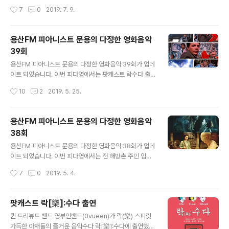
자리 잡은 [피아니스트 문용의 多情한 영화음악](이하 [피
� www.podty.me http://www.podbbang.com/c
작성시간
7
0
2019. 7. 9.
다영])은 피아니스트 문용과 만년게스트 TAra가 진행하는
h/7604?e=23152867 용산FM..
용산FM의 대표 컨텐츠입니다. 영화와 영 www.podty.m
e 피아니스트 문용의 다정한 영화음악 2주년을 맞아 팟프
용산FM 피아니스트 문용의 다정한 영화음악
리카 방송국을 개설했습니다. 이제 피다영을 팟프리카에서
39회
도 들으실 수 있습니다. 이번 팟프리카 개설에 맞추어 한결
글 내용
듣기 편하시도록 들쭉날쭉한 음향을 손 보았습니다. 팟프
용산FM 피아니스트 문용의 다정한 영화음악 39회가 업데
리카 이용하시는 분들 즐겨듣기 해주시고, 좋아요 그리고
이트 되었습니다. 이번 피다영에서는 팟캐스트 락수다 출
댓글 많이 남겨주세요. 마음에 드시는 방송에 후원을 해주
연으로 인연을 맺게 된 로이님과 수색사운드 편집장님을
작성시간
10
2
2019. 5. 25.
시면 많은 힘이 됩니다...
모시고 영화 '백투더퓨처' 시리즈를 중심으로 영화와 영화
음악 이야기를 나누었습니다. 관련글: 팟캐스트 락[樂]:수
다 출연 https://moonyong.com/6307 그럼 용산FM
용산FM 피아니스트 문용의 다정한 영화음악
피아니스트 문용의 다정한 영화음악 39회를 들어보시기
38회
바랍니다. 댓글과 좋아요는 커다란 힘이 됩니다 :) 1부: ww
글 내용
w.podty.me/episode/14229951 피아니스트 문용의
용산FM 피아니스트 문용의 다정한 영화음악 38회가 업데
다정한 영화음악 39회 1부 - 백투더퓨처 [용산FM] 피아
이트 되었습니다. 이번 피다영에서는 전 해방촌 주민 임오
니스트 문용의 다정한 영화음악 39회 1부 - 백투더퓨처
성 작가님을 모시고 영화 '판의 미로: 오필리아와 세 개의
작성시간
7
0
2019. 5. 4.
[용산FM] * 진행: 문용 / 게스트: 만게TAra, 락수다 로이..
열쇠'를 중심으로 영화와 영화음악 이야기를 나누었습니
다. 그럼 용산FM 피아니스트 문용의 다정한 영화음악 38
회를 들어보시기 바랍니다. 댓글과 좋아요는 커다란 힘이
팟캐스트 락[樂]:수다 출연
됩니다 :) www.podty.me/episode/14229950 피아
글 내용
퀸 트리뷰트 밴드 영부인밴드(0vueen)가 락(樂) 스피릿
니스트 문용의 다정한 영화음악 38회 - 판의 미로:오필리
가득한 아재들의 즐거운 음악수다 락[樂]:수다에 출연했습
아와 세 개의 열쇠 [용산FM] 피아니스트 문용의 다정한 영