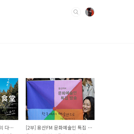
용산FM 피아니스트 문용의 다정한 영화음악 46회
[2부] 용산FM 문화예술인 특집 방송 한국에서 예술인으로 살아가기 (부제: 분노의 이빨)