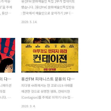
동가 마윤
용산FM 문화예술인 특집 2부가 업데이트
당'을 주제
됐습니다. [용산FM] 문화예술인특집방송
, 용산FM
: 한국에서 예술인으로 살아가기 2부 (부
악 46회
제 - 분노의 이빨) *진행 : 만게(초영) / 게
2020. 5. 14.
 좋아요
스트 : 문용, 윤지, 언희, 오성 / 기술 : 혜원
/ 편집 : 윤지 2020 문화예술인 특집 방송
232234
2부!! 더욱 강력해진 재미!! 도시의 방랑자
악 46회
들과 함께, 한국에서 예술인으로 살아가
스트 문용
는 이야기 들어봅니다. 방송듣기 :
모메 식당
http://www.podbbang.com/ch/7604?
: 만게
e=23529074
화 : 카모
6) - ◇
용산FM 피아니스트 문용의 다정한 영화음악 45회
용산FM 피아니스트 문용의 다정한 영화음악 44회
애니메이션
피다영 44회에서는 현 코로나19 사태를
04?
사라졌
예견한 것으로 유명한 영화, 컨테이젼
아니스트 ..
니다. 그
(Contagion)를 주제로 이야기 나누었습
 다정한 영
니다. 그럼 용산FM 피아니스트 문용의 다
2020. 3. 4.
니다. 댓
정한 영화음악 44회를 들어보시기 바랍니