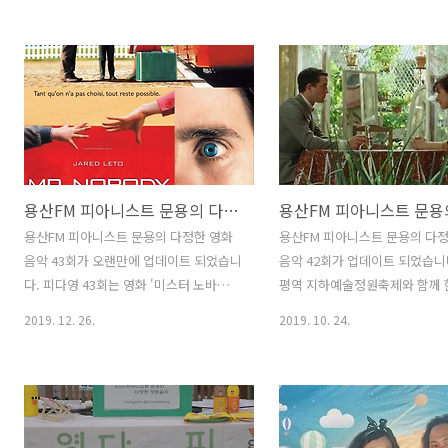
게(초영) / 게스트 : 문용, 윤지, 언희, 오성
글과 좋아요는 커다란 힘이 됩니다
/ 기술 : 혜원 / 편집 : 윤지 ⠀ 용산FM,
www.podty.me/episode/14
2020 문화예술인 특집 방송 ! 도시의 방랑
피아니스트 문용의 다정한 영화음
자들과 함께, 한국에서 예술인으로 살아
- 내 몸이 사라졌다 [용산FM] 
가는 이야기 들어봅니다 2부는 내일 공개
문용의 다정한 영화음악 45회 -
~ 뚜루루~~ 방송듣기 :
사라졌다 [용산FM] * 진행: 문용
http://www.podbbang.com/ch/7604?
만게TAra / 기술: 문용 ◈영화 :
e=23527886
사라졌다 ( I Lost My Body, 201
용산FM 피아니스트 문용의 다정한 영화음악 43회
한줄거리 : 내 손이 나를 찾아�
www.podty.me
용산FM 피아니스트 문용의 다정한 영화
용산FM 피아니스트 문용의 다
http://www.podbbang.com/
음악 43회가 오랜만에 업데이트 되었습니
음악 42회가 업데이트 되었습니
e=23495602 20..
다. 피다영 43회는 영화 '미스터 노바
평역 지하예술정원축제와 함께 
디'를 중심으로 영화와 영화음악 이야기
42회는 영화 '마담 프루스트의
2019. 12. 26.
2019. 10. 24.
를 나누었습니다. 그럼 용산FM 피아니스
원'을 중심으로 영화와 영화음악
트 문용의 다정한 영화음악 43회를 들어
나누었습니다. [관련 포스트:
보시기 바랍니다. 댓글과 좋아요는 커다
https://moonyong.com/633
란 힘이 됩니다 :)
&영상] 피다영 LIVE in 녹사평 
www.podty.me/episode/14230888
개방송 지난 2019.10. 9.(수) 한