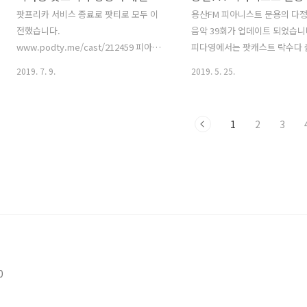
팟프리카 서비스 종료로 팟티로 모두 이
용산FM 피아니스트 문용의 다
전했습니다.
음악 39회가 업데이트 되었습니
www.podty.me/cast/212459 피아니
피다영에서는 팟캐스트 락수다
스트 문용의 다정한 영화음악 [용산FM]
인연을 맺게 된 로이님과 수색사
2019. 7. 9.
2019. 5. 25.
꾸준히 방송을 이어가며 고정 컨텐츠로
집장님을 모시고 영화 '백투더퓨
자리 잡은 [피아니스트 문용의 多情한 영
즈를 중심으로 영화와 영화음악
화음악](이하 [피다영])은 피아니스트 문
나누었습니다. 관련글: 팟캐스트 
1
2
3
용과 만년게스트 TAra가 진행하는 용산
수다 출연
FM의 대표 컨텐츠입니다. 영화와 영
https://moonyong.com/63
www.podty.me 피아니스트 문용의 다
산FM 피아니스트 문용의 다정
정한 영화음악 2주년을 맞아 팟프리카 방
악 39회를 들어보시기 바랍니다
송국을 개설했습니다. 이제 피다영을 팟
좋아요는 커다란 힘이 됩니다 :) 
프리카에서도 들으실 수 있습니다. 이번
www.podty.me/episode/14
팟프리카 개설에 맞추어 한결 듣기 편하
피아니스트 문용의 다정한 영화음
시도록 들쭉날쭉한 음향을 손 보았습니
1부 - 백투더퓨처 [용산FM] 
다. 팟프리카 이용하시는 분들 즐겨듣기
문용의 다정한 영화음악 39회 1부
0
해주시고, 좋아요 그리고 댓글 많이 남겨
더퓨처 [용산FM] * 진행: 문용 /
주세요. 마음에 드시는 방송에 후원을 해
만게TAra, 락수다 로이..