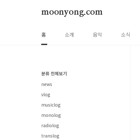
본문 바로가기
moonyong.com
홈
소개
음악
소식
분류 전체보기
news
vlog
musiclog
monolog
radiolog
translog