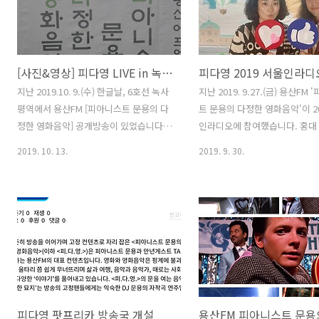
피아니스트 문용의 다정한 영화음악 43회
선 녹사평역에서 용산FM [피아
- 미스터 노바디 [용산FM] [용산FM]
용의 다정한 영화음악] 공개방송
2019-12-19 피아니스트 문용의 다정한
습니다. [ 관련 포스트:
영화음악 43회 : 미스터 노바디 진행: 문
https://moonyong.com/6335
[사진&영상] 피다영 LIVE in 녹사평 용산FM 공개방송
용 /게스트: 만게TAra / 기술: 김문용 ◈
보도자료: http://mediahub.se
피다영 43회차 영화 - 미스터 노바디
moonyong.com 그럼 용산F
지난 2019.10. 9.(수) 한글날, 6호선 녹사
지난 2019. 9.27.(금) 용산FM
(Mr.Nobody , 2009) ◇ 인생은 선택의
트 문용의 다정한 영화음악 42
평역에서 용산FM [피아니스트 문용의 다
트 문용의 다정한 영화음악'이 2
연�� www.podty.me
보시기 바랍니다. 댓글과 좋..
정한 영화음악] 공개방송이 있었습니다. [
인라디오에 참여했습니다. 홍대
http://www.podb..
방송듣기:
거리에서 공개방송으로 꾸며진 
2019. 10. 13.
2019. 9. 30.
http://www.podfreeca.com/episode?
서 피다영은 영화 '헤어 스프레이
id=160369 ] [ 관련 포스트:
로 영화와 영화음악 이야기 나
https://moonyong.com/6335 ] [ 관련
다. [ 방송듣기:
보도자료:
http://www.podfreeca.com
http://mediahub.seoul.go.kr/archives/1254485
id=159032 ] 아래 영상을 통해 
] 그 날의 현장을 사진과 영상으로 살펴보
인라디오 피다영 공개방송 현장
시기 바랍니다. [ 라이브 영상 링크:
시기 바랍니다.
https://www.facebook.com/moonyong59/videos/2853199124743188/
https://youtu.be/ZuSqDQn
] [ 번외편 ] [라이브 영상 링크:
t=4060 용산FM 피아니스트 문
피다영 팟프리카 방송국 개설
https://www.facebook.com/moonyong59/videos/2853199..
한 영화음악 2019서울인라디오