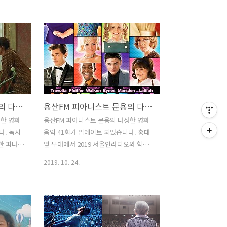
 :)
다. 댓글과 좋아요는 커다란 힘이 됩니다
231848
:)
악 45회
www.podty.me/episode/14231397
피아니스트
피아니스트 문용의 다정한 영화음악 44회
 내 몸이
- 컨테이젼 [용산FM] 피아니스트 문용의
 / 게스트:
다정한 영화음악 44회 - 컨테이젼 [용산
 내 몸이
FM] * 진행: 문용 / 게스트: 만게TAra / 기
9) - ◇
술: 문용 피다영 44회에서는 현 코로나19
용산FM 피아니스트 문용의 다정한 영화음악 42회
용산FM 피아니스트 문용의 다정한 영화음악 41회
사태를 예견한 것으로 유명한 영화, 컨테
이젼(Contagion)를 � www.podty.me
정한 영화
용산FM 피아니스트 문용의 다정한 영화
ch/7604?
http://m.podbbang.com/ch/episode/7604?
다. 녹사
음악 41회가 업데이트 되었습니다. 홍대
e=23410298 용산F..
한 피다영
앞 무대에서 2019 서울인라디오와 함께
 비밀정
한 피다영 41회는 영화 '헤어 스프레이'를
2019. 10. 24.
 이야기
중심으로 영화와 영화음악 이야기 나누었
습니다. [관련 포스트:
6 ] [사진
https://moonyong.com/6334 ] 그럼
용산FM 공
용산FM 피아니스트 문용의 다정한 영화
글날, 6호
음악 41회를 들어보시기 바랍니다. 댓글