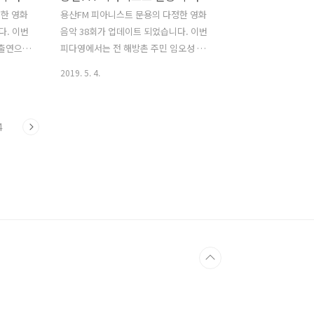
FM #� www.podty.me
정한 영화
용산FM 피아니스트 문용의 다정한 영화
http://www.podbbang.com/ch/7604?
다. 이번
음악 38회가 업데이트 되었습니다. 이번
e=23152867 용산FM..
 출연으로
피다영에서는 전 해방촌 주민 임오성 작
운드 편
가님을 모시고 영화 '판의 미로: 오필리아
2019. 5. 4.
처' 시리
와 세 개의 열쇠'를 중심으로 영화와 영화
 이야기를
음악 이야기를 나누었습니다. 그럼 용산
락[樂]:
FM 피아니스트 문용의 다정한 영화음악
4
38회를 들어보시기 바랍니다. 댓글과 좋
07 그럼 용
아요는 커다란 힘이 됩니다 :)
한 영화음
www.podty.me/episode/14229950
. 댓글과
피아니스트 문용의 다정한 영화음악 38회
1부:
- 판의 미로:오필리아와 세 개의 열쇠 [용
229951
산FM] 피아니스트 문용의 다정한 영화음
악 39회
악 38회 - 판의 미로: 오필리아와 세 개의
피아니스트
열쇠 [용산FM] * 진행: 문용 / 게스트: 만
 - 백투
게TAra, 임오성 / 기술: 문용 옛 해방촌민
 게스트:
이륙-임오성 작가님을 모시고 스페인 내
www..