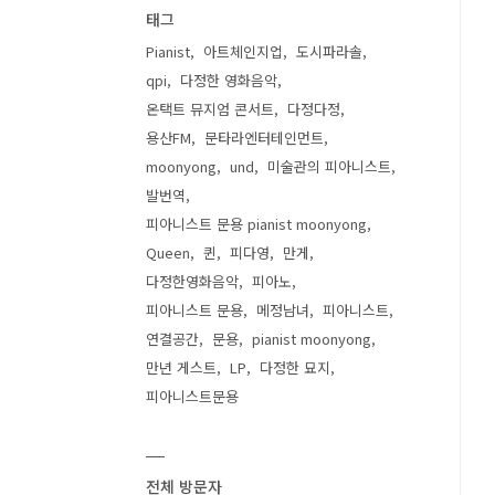
태그
Pianist
아트체인지업
도시파라솔
qpi
다정한 영화음악
온택트 뮤지엄 콘서트
다정다정
용산FM
문타라엔터테인먼트
moonyong
und
미술관의 피아니스트
발번역
피아니스트 문용 pianist moonyong
Queen
퀸
피다영
만게
다정한영화음악
피아노
피아니스트 문용
메정남녀
피아니스트
연결공간
문용
pianist moonyong
만년 게스트
LP
다정한 묘지
피아니스트문용
전체 방문자