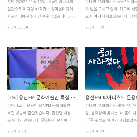
지난 2020년 11월 13일, 서울인라디오의
피다영 46회에서는 용산FM 활
일환으로 피다영 47회가 노원마을미디어
지 님을 모시고 영화 '카모메 식
지원센터에서 실시간 송출되었습니다. 이
로 이야기 나눠보았습니다. 그럼
번 피다영에서는 영화 '사이드웨이'를 주
피아니스트 문용의 다정한 영화음
2020. 11. 18.
2020. 7. 29.
제로 이야기 나눠보았습니다. 그럼, 용산
를 들어보시기 바랍니다. 댓글과
FM 피아니스트 문용의 다정한 영화음악
는 커다란 힘이 됩니다 :)
47회를 들어보시기 바랍니다. 댓글과 좋
www.podty.me/episode/14
아요는 커다란 힘이 됩니다 :)
피아니스트 문용의 다정한 영화음
www.podty.me/episode/14807857
- 카모메 식당 [용산FM] 피아니
피아니스트 문용의 다정한 영화음악 47회
의 다정한 영화음악 46회 - 카
- 사이드웨이 [용산FM] 피아니스트 문용
[용산FM] * 진행: 문용 / 게스트
의 다정한 영화음악 47회 - 사이드웨이
TAra, 마윤지 / 기술: 문용 ◈영
[용산FM] 진행: 문용 / 게스트: 만게TAra
메 식당 (Kamome Dinner , 200
[1부] 용산FM 문화예술인 특집 방송 “한국에서 예술인으로 살아가기” (부제: 분노의 이빨)
/ 기술: 노원마을미디어지원센터 채우석
한줄거리 : 일본인이 핀란드에서
주임 *영화 : 사이드웨이 (Side way ,
www.podty.me
피아니스트 문용이 용산FM 문화예술인
피다영 45회에서는 세자르상 
2004) - ◇ 한줄거리 : 와인
www.podbbang.com/ch/76
특집 방송에 출연했습니다. 관련한 내용
상, 음악상에 빛나는 '내 몸이 
www.podty.me
e=23629267 2020-07-28 피
은 아래와 같습니다. [용산FM] 문화예술
다'를 주제로 이야기 나눠보았습
www.podbbang.co..
인특집방송 : 한국에서 예술인으로 살아
럼, 용산FM 피아니스트 문용의
2020. 5. 13.
2020. 4. 29.
가기 1부 (부제 - 분노의 이빨) *진행 : 만
화음악 44회를 들어보시기 바랍