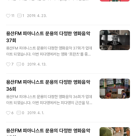
니다. 락수다는 Roy, Liner, ShowB 세 분이 진행하고 있
화음악 38회 - 판의 미로: 오필리아와 세 개의 열쇠 [용산F
는 팟캐스트로, 아마추어 락커들이 음악이라는 주제로 즐
M] * 진행: 문용 / 게스트: 만게TAra, 임오성 / 기술: 문용
작성시간
11
1
2019. 4. 23.
거운 시간을 나누는 것을 목표로 하고 있습니다. 지난 201
옛 해방촌민 이륙-임오성 작가님을 모시고 스페인 내 ww
9. 4.13. 녹음한 이 날 락수다에서 영부인밴드는 20년 넘
w..
게 활동해 온 존버의 아이콘으로 소개되었으며, 기타 김종
용산FM 피아니스트 문용의 다정한 영화음악
호, 드럼 박중현, 코디&매니저 장초영 그리고 키보드를 맡
37회
고 있는 피아니스트 문용이 출연했습니다. 퀸의 음악을 커
글 내용
버하는 또 다른 밴드 귀인(貴人)의 보컬 '프레디 박큐리' 님
용산FM 피아니스트 문용의 다정한 영화음악 37회가 업데
도 영부인밴드와 함께 하기 위해 참석해 ShowB님의 빈자
이트 되었습니다. 이번 피다영에서는 영화 '프란츠'를 중심
리를 채워주셨습니다. 그럼, 영부인밴드가 출연한 팟캐스
으로 영화와 영화음악 이야기를 나누었습니다. 그럼 용산F
작성시간
7
0
2019. 4. 13.
트 편을 들어..
M 피아니스트 문용의 다정한 영화음악 37회를 들어보시
기 바랍니다. 댓글과 좋아요는 커다란 힘이 됩니다 :) ww
w.podty.me/episode/14229949 피아니스트 문용의
용산FM 피아니스트 문용의 다정한 영화음악
다정한 영화음악 37회 - 프란츠 [용산FM] 피아니스트 문
36회
용의 다정한 영화음악 37회 - 프란츠 [용산FM] * 진행: 문
글 내용
용 / 게스트: 만게TAra / 기술: 문용 피다영 37회에서는 프
용산FM 피아니스트 문용의 다정한 영화음악 36회가 업데
랑소와 오종이 감독하고 폴라 비어, 피에르 니네이가 주연
이트 되었습니다. 이번 피다영에서는 피다영의 근간을 닦
한 영화, 프 www.podty.me http://www.podbbang.
아주신 바이올리니스트 구자민 님을 문타라 스튜디오에 모
작성시간
6
0
2019. 4. 1.
com/ch/7604?e=22905676 용산..
시고 영화 '메콩 호텔'을 중심으로 영화와 영화음악 이야기
를 나누었습니다. 그럼 용산FM 피아니스트 문용의 다정한
영화음악 36회를 들어보시기 바랍니다. 댓글과 좋아요는
용산FM 피아니스트 문용의 다정한 영화음악
커다란 힘이 됩니다 :) www.podty.me/episode/1422