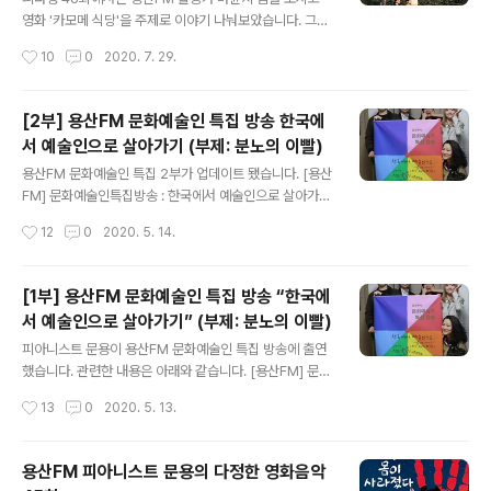
사이드웨이 (Side way , 2004) - ◇ 한줄거리 : 와인 w
영화 '카모메 식당'을 주제로 이야기 나눠보았습니다. 그럼,
ww.podty.me www.podbbang.co..
용산FM 피아니스트 문용의 다정한 영화음악 46회를 들어
작성시간
10
0
2020. 7. 29.
보시기 바랍니다. 댓글과 좋아요는 커다란 힘이 됩니다 :)
www.podty.me/episode/14232234 피아니스트 문
용의 다정한 영화음악 46회 - 카모메 식당 [용산FM] 피아
[2부] 용산FM 문화예술인 특집 방송 한국에
니스트 문용의 다정한 영화음악 46회 - 카모메 식당 [용산
서 예술인으로 살아가기 (부제: 분노의 이빨)
FM] * 진행: 문용 / 게스트: 만게TAra, 마윤지 / 기술: 문용
글 내용
◈영화 : 카모메 식당 (Kamome Dinner , 2006) - ◇
용산FM 문화예술인 특집 2부가 업데이트 됐습니다. [용산
한줄거리 : 일본인이 핀란드에서 www.podty.me www.
FM] 문화예술인특집방송 : 한국에서 예술인으로 살아가기
podbbang.com/ch/7604?e=23629267 2020-0
2부 (부제 - 분노의 이빨) *진행 : 만게(초영) / 게스트 : 문
작성시간
12
0
2020. 5. 14.
7-28 피아니스트 ..
용, 윤지, 언희, 오성 / 기술 : 혜원 / 편집 : 윤지 2020 문화
예술인 특집 방송 2부!! 더욱 강력해진 재미!! 도시의 방랑
자들과 함께, 한국에서 예술인으로 살아가는 이야기 들어
[1부] 용산FM 문화예술인 특집 방송 “한국에
봅니다. 방송듣기 : http://www.podbbang.com/ch/7
서 예술인으로 살아가기” (부제: 분노의 이빨)
604?e=23529074
글 내용
피아니스트 문용이 용산FM 문화예술인 특집 방송에 출연
했습니다. 관련한 내용은 아래와 같습니다. [용산FM] 문화
예술인특집방송 : 한국에서 예술인으로 살아가기 1부 (부제
작성시간
13
0
2020. 5. 13.
- 분노의 이빨) *진행 : 만게(초영) / 게스트 : 문용, 윤지, 언
희, 오성 / 기술 : 혜원 / 편집 : 윤지 ⠀ 용산FM, 2020 문화
예술인 특집 방송 ! 도시의 방랑자들과 함께, 한국에서 예술
용산FM 피아니스트 문용의 다정한 영화음악
인으로 살아가는 이야기 들어봅니다 2부는 내일 공개~ 뚜