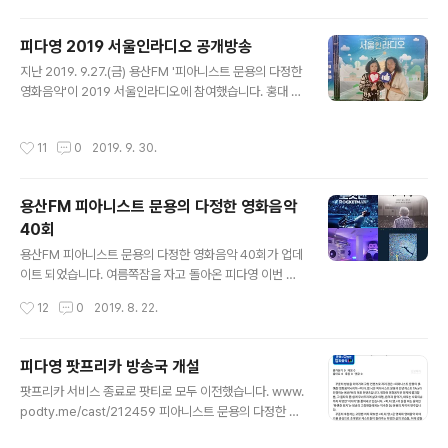
g.com/6335 ] [ 관련 보도자료: http://mediahub.se
oul.go.kr/archives/1254485 ] 그 날의 현장을 사진과
피다영 2019 서울인라디오 공개방송
영상으로 살펴보시기 바랍니다. [ 라이브 영상 링크: http
글 내용
지난 2019. 9.27.(금) 용산FM '피아니스트 문용의 다정한
s://www.facebook.com/moonyong59/videos/2
영화음악'이 2019 서울인라디오에 참여했습니다. 홍대 걷
853199124743188/ ] [ 번외편 ] [라이브 영상 링크: ht
고싶은 거리에서 공개방송으로 꾸며진 이 무대에서 피다영
tps://www.facebook.com/moonyong59/videos/
은 영화 '헤어 스프레이'를 주제로 영화와 영화음악 이야기
2853199..
작성시간
11
0
2019. 9. 30.
나누었습니다. [ 방송듣기: http://www.podfreeca.co
m/episode?id=159032 ] 아래 영상을 통해 2019 서
울인라디오 피다영 공개방송 현장을 살펴보시기 바랍니다.
용산FM 피아니스트 문용의 다정한 영화음악
https://youtu.be/ZuSqDQnEA78?t=4060 용산FM
40회
피아니스트 문용의 다정한 영화음악 2019서울인라디오
글 내용
공개방송
용산FM 피아니스트 문용의 다정한 영화음악 40회가 업데
이트 되었습니다. 여름쪽잠을 자고 돌아온 피다영 이번 회
차는 영화없는 이야기로, 근황 토크 폭발 !! 그럼 용산FM
작성시간
12
0
2019. 8. 22.
피아니스트 문용의 다정한 영화음악 40회를 들어보시기
바랍니다. 댓글과 좋아요는 커다란 힘이 됩니다 :) www.p
odty.me/episode/14230114 피아니스트 문용의 다정
피다영 팟프리카 방송국 개설
한 영화음악 40회 [용산FM] 피아니스트 문용의 다정한 영
글 내용
팟프리카 서비스 종료로 팟티로 모두 이전했습니다. www.
화음악 40회 [용산FM] * 진행: 문용 / 게스트: 만게TAra
podty.me/cast/212459 피아니스트 문용의 다정한 영
/ 기술: 문용 ◇ 여름쪽잠을 자고 돌아온 피다영! ◇ 이번
화음악 [용산FM] 꾸준히 방송을 이어가며 고정 컨텐츠로
회차는 영화없는 이야기로, 근황 토크 폭발 !! #용산FM #