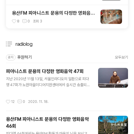
용산FM 피아니스트 문용의 다정한 영화음악
4회
8
0
조회
3
radiolog
분류 전체보기
주요 글 목록
후원하기
모두보기
공지
피아니스트 문용의 다정한 영화음악 47회
글 내용
지난 2020년 11월 13일, 서울인라디오의 일환으로 피다
영 47회가 노원마을미디어지원센터에서 실시간 송출되었
습니다. 이번 피다영에서는 영화 '사이드웨이'를 주제로 이
야기 나눠보았습니다. 그럼, 용산FM 피아니스트 문용의 다
작성시간
12
0
2020. 11. 18.
정한 영화음악 47회를 들어보시기 바랍니다. 댓글과 좋아
요는 커다란 힘이 됩니다 :) www.podty.me/episode/
14807857 피아니스트 문용의 다정한 영화음악 47회 -
용산FM 피아니스트 문용의 다정한 영화음악
사이드웨이 [용산FM] 피아니스트 문용의 다정한 영화음악
46회
47회 - 사이드웨이 [용산FM] 진행: 문용 / 게스트: 만게T
글 내용
Ara / 기술: 노원마을미디어지원센터 채우석 주임 *영화 :
피다영 46회에서는 용산FM 활동가 마윤지 님을 모시고