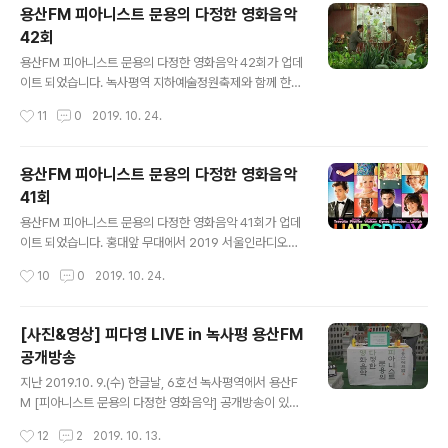
됩니다 :) www.podty.me/episode/14230888 피아
용산FM 피아니스트 문용의 다정한 영화음악
니스트 문용의 다정한 영화음악 43회 - 미스터 노바디 [용
42회
산FM] [용산FM] 2019-12-19 피아니스트 문용의 다정
글 내용
한 영화음악 43회 : 미스터 노바디 진행: 문용 /게스트: 만
용산FM 피아니스트 문용의 다정한 영화음악 42회가 업데
게TAra / 기술: 김문용 ◈피다영 43회차 영화 - 미스터
이트 되었습니다. 녹사평역 지하예술정원축제와 함께 한
노바디 (Mr.Nobody , 2009) ◇ 인생은 선택의 연��
피다영 42회는 영화 '마담 프루스트의 비밀정원'을 중심으
작성시간
11
0
2019. 10. 24.
www.podty.me http://www.podb..
로 영화와 영화음악 이야기 나누었습니다. [관련 포스트: h
ttps://moonyong.com/6336 ] [사진&영상] 피다영 LI
VE in 녹사평 용산FM 공개방송 지난 2019.10. 9.(수) 한
용산FM 피아니스트 문용의 다정한 영화음악
글날, 6호선 녹사평역에서 용산FM [피아니스트 문용의 다
41회
정한 영화음악] 공개방송이 있었습니다. [ 관련 포스트: htt
글 내용
ps://moonyong.com/6335 ] [ 관련 보도자료: http://
용산FM 피아니스트 문용의 다정한 영화음악 41회가 업데
mediahub.seoul.go.. moonyong.com 그럼 용산FM
이트 되었습니다. 홍대앞 무대에서 2019 서울인라디오와
피아니스트 문용의 다정한 영화음악 42회를 들어보시기
함께 한 피다영 41회는 영화 '헤어 스프레이'를 중심으로
작성시간
10
0
2019. 10. 24.
바랍니다. 댓글과 좋..
영화와 영화음악 이야기 나누었습니다. [관련 포스트: http
s://moonyong.com/6334 ] 그럼 용산FM 피아니스트
문용의 다정한 영화음악 41회를 들어보시기 바랍니다. 댓
[사진&영상] 피다영 LIVE in 녹사평 용산FM
글과 좋아요는 커다란 힘이 됩니다 :) www.podty.me/e
공개방송
pisode/14230358 피아니스트 문용의 다정한 영화음
글 내용
악 41회 - 헤어스프레이 2019 서울인라디오 공개방송
지난 2019.10. 9.(수) 한글날, 6호선 녹사평역에서 용산F
[용산FM] 피아니스트 문용의 다정한 영화음악 41회 [용산
M [피아니스트 문용의 다정한 영화음악] 공개방송이 있었
FM] * 진행: 문용 / 게스트: 만게TAra / 기술: 마포FM ◇
습니다. [ 방송듣기: http://www.podfreeca.com/epi
작성시간
12
2
2019. 10. 13.
홍대앞 2019서울인라디오에 참가한 피다영! ..
sode?id=160369 ] [ 관련 포스트: https://moonyon