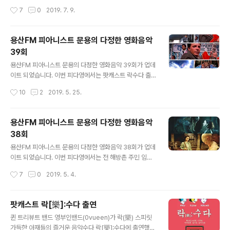
자리 잡은 [피아니스트 문용의 多情한 영화음악](이하 [피
� www.podty.me http://www.podbbang.com/c
작성시간
7
0
2019. 7. 9.
다영])은 피아니스트 문용과 만년게스트 TAra가 진행하는
h/7604?e=23152867 용산FM..
용산FM의 대표 컨텐츠입니다. 영화와 영 www.podty.m
e 피아니스트 문용의 다정한 영화음악 2주년을 맞아 팟프
용산FM 피아니스트 문용의 다정한 영화음악
리카 방송국을 개설했습니다. 이제 피다영을 팟프리카에서
39회
도 들으실 수 있습니다. 이번 팟프리카 개설에 맞추어 한결
글 내용
듣기 편하시도록 들쭉날쭉한 음향을 손 보았습니다. 팟프
용산FM 피아니스트 문용의 다정한 영화음악 39회가 업데
리카 이용하시는 분들 즐겨듣기 해주시고, 좋아요 그리고
이트 되었습니다. 이번 피다영에서는 팟캐스트 락수다 출
댓글 많이 남겨주세요. 마음에 드시는 방송에 후원을 해주
연으로 인연을 맺게 된 로이님과 수색사운드 편집장님을
작성시간
10
2
2019. 5. 25.
시면 많은 힘이 됩니다...
모시고 영화 '백투더퓨처' 시리즈를 중심으로 영화와 영화
음악 이야기를 나누었습니다. 관련글: 팟캐스트 락[樂]:수
다 출연 https://moonyong.com/6307 그럼 용산FM
용산FM 피아니스트 문용의 다정한 영화음악
피아니스트 문용의 다정한 영화음악 39회를 들어보시기
38회
바랍니다. 댓글과 좋아요는 커다란 힘이 됩니다 :) 1부: ww
글 내용
w.podty.me/episode/14229951 피아니스트 문용의
용산FM 피아니스트 문용의 다정한 영화음악 38회가 업데
다정한 영화음악 39회 1부 - 백투더퓨처 [용산FM] 피아
이트 되었습니다. 이번 피다영에서는 전 해방촌 주민 임오
니스트 문용의 다정한 영화음악 39회 1부 - 백투더퓨처
성 작가님을 모시고 영화 '판의 미로: 오필리아와 세 개의
작성시간
7
0
2019. 5. 4.
[용산FM] * 진행: 문용 / 게스트: 만게TAra, 락수다 로이..
열쇠'를 중심으로 영화와 영화음악 이야기를 나누었습니
다. 그럼 용산FM 피아니스트 문용의 다정한 영화음악 38
회를 들어보시기 바랍니다. 댓글과 좋아요는 커다란 힘이
팟캐스트 락[樂]:수다 출연
됩니다 :) www.podty.me/episode/14229950 피아
글 내용
퀸 트리뷰트 밴드 영부인밴드(0vueen)가 락(樂) 스피릿
니스트 문용의 다정한 영화음악 38회 - 판의 미로:오필리
가득한 아재들의 즐거운 음악수다 락[樂]:수다에 출연했습
아와 세 개의 열쇠 [용산FM] 피아니스트 문용의 다정한 영