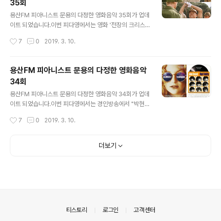
35회
9948 피아니스트 문용의 다정한 영화음악 36회 - 메콩호
글 내용
텔 [용산FM] 피아니스트 문용의 다정한 영화음악 36회 -
용산FM 피아니스트 문용의 다정한 영화음악 35회가 업데
영화 메콩호텔 [용산FM] * 진행: 문용 / 게스트: 만게TAr
이트 되었습니다.이번 피다영에서는 영화 '전장의 크리스
a, 바이올리니스트 구자민 / 기술: 문용 오늘의 피다영을 있
마스'와 '코다' 등을 중심으로 영화음악가로 유명한 류이치
작성시간
7
0
2019. 3. 10.
게 한 시초, Violinist 구자민 님을 모시�� www.po..
사카모토에 대해 이야기를 나누었습니다. 그럼 용산FM 피
아니스트 문용의 다정한 영화음악 35회를 들어보시기 바
랍니다.댓글과 좋아요는 커다란 힘이 됩니다 :) https://w
용산FM 피아니스트 문용의 다정한 영화음악
ww.podty.me/episode/14229947 http://www.po
34회
dbbang.com/ch/7604?e=22873843
글 내용
용산FM 피아니스트 문용의 다정한 영화음악 34회가 업데
이트 되었습니다.이번 피다영에서는 경인방송에서 "박현준
의 라디오가가"를 진행하고 계신 PDJ 박현준 님을 모시고
작성시간
7
0
2019. 3. 10.
영화 '사랑도 리콜이 되나요'와 '올모스트 페이머스'를 중심
으로 영화와 영화음악 이야기를 나누었습니다. 그럼 용산F
M 피아니스트 문용의 다정한 영화음악 34회를 들어보시
더보기
기 바랍니다.댓글과 좋아요는 커다란 힘이 됩니다 :) [팟티]
1부 https://www.podty.me/episode/142299452
부 https://www.podty.me/episode/14229946 [팟
빵]1부 http://www.podbbang.com/ch/7604?e=22
808708 2부 http://www.podbbang.com/ch/760
4?e=22808709
의안내
티스토리
로그인
고객센터