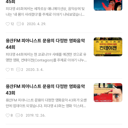
45회
루루~~ 방송듣기 : http://www.podbbang.com/ch/7
글 내용
604?e=23527886
피다영 45회에서는 세자르상 애니메이션상, 음악상에 빛
나는 '내 몸이 사라졌다'를 주제로 이야기 나눠보았습니다.
그럼, 용산FM 피아니스트 문용의 다정한 영화음악 44회
작성시간
12
0
2020. 4. 29.
를 들어보시기 바랍니다. 댓글과 좋아요는 커다란 힘이 됩
니다 :) www.podty.me/episode/14231848 피아니
스트 문용의 다정한 영화음악 45회 - 내 몸이 사라졌다
용산FM 피아니스트 문용의 다정한 영화음악
[용산FM] 피아니스트 문용의 다정한 영화음악 45회 - 내
44회
몸이 사라졌다 [용산FM] * 진행: 문용 / 게스트: 만게TAra
글 내용
/ 기술: 문용 ◈영화 : 내 몸이 사라졌다 ( I Lost My Bod
피다영 44회에서는 현 코로나19 사태를 예견한 것으로 유
y, 2019) - ◇ 한줄거리 : 내 손이 나를 찾아� www.po
명한 영화, 컨테이젼(Contagion)를 주제로 이야기 나누
dty.me http://www.podbbang.com/ch/7604?e=
었습니다. 그럼 용산FM 피아니스트 문용의 다정한 영화음
작성시간
11
2
2020. 3. 4.
23495602 20..
악 44회를 들어보시기 바랍니다. 댓글과 좋아요는 커다란
힘이 됩니다 :) www.podty.me/episode/14231397
피아니스트 문용의 다정한 영화음악 44회 - 컨테이젼 [용
용산FM 피아니스트 문용의 다정한 영화음악
산FM] 피아니스트 문용의 다정한 영화음악 44회 - 컨테
43회
이젼 [용산FM] * 진행: 문용 / 게스트: 만게TAra / 기술:
글 내용
문용 피다영 44회에서는 현 코로나19 사태를 예견한 것으
용산FM 피아니스트 문용의 다정한 영화음악 43회가 오랜
로 유명한 영화, 컨테이젼(Contagion)를 � www.podt
만에 업데이트 되었습니다. 피다영 43회는 영화 '미스터
y.me http://m.podbbang.com/ch/episode/760
노바디'를 중심으로 영화와 영화음악 이야기를 나누었습니
작성시간
8
0
2019. 12. 26.
4?e=23410298 용산F..
다. 그럼 용산FM 피아니스트 문용의 다정한 영화음악 43
회를 들어보시기 바랍니다. 댓글과 좋아요는 커다란 힘이