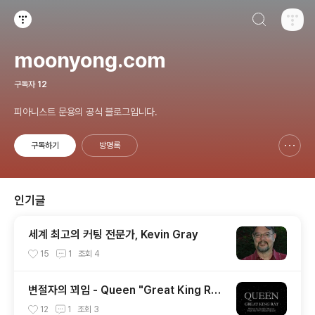
검색하기
티스토리
moonyong.com
구독자
12
피아니스트 문용의 공식 블로그입니다.
구독하기
방명록
신고하기 레이어
열기
인기글
세계 최고의 커팅 전문가, Kevin Gray
15
1
조회
4
변절자의 꾀임 - Queen "Great King Ra
t" from the album 'Queen'(1973)
12
1
조회
3