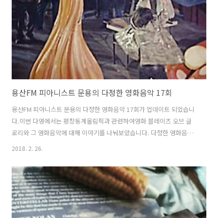
용산FM 피아니스트 문용의 다정한 영화음악 17회
용산FM 피아니스트 문용의 다정한 영화음악 17회가 업데이트 되었습니
다.이번 다영에서는 평창동계올림픽과 관련하여영화 블레이즈 오브 글
로리와 그 영화음악에 대해 이야기를 나눠보았습니다. 다정한 영화음악
17회 녹음은 문타라스튜디오에서 이뤄졌습니다. 그럼 용산FM 피아니스
2018. 2. 26.
트 문용의 다정한 영화음악 17회를 들어보시기 바랍니다.댓글과 좋아요
는 커다란 힘이 됩니다 :) 팟티:
https://www.podty.me/episode/14229927팟빵:
http://www.podbbang.com/ch/7604?e=22542277