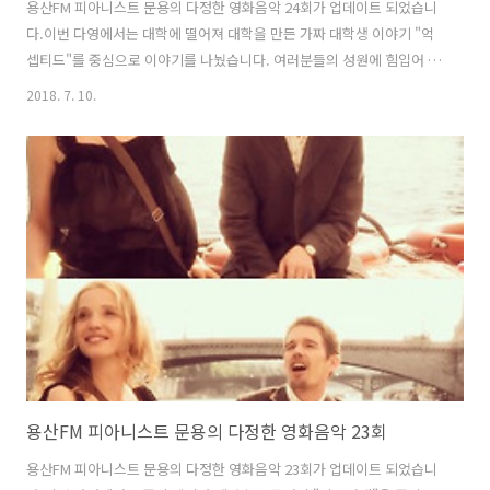
용산FM 피아니스트 문용의 다정한 영화음악 24회가 업데이트 되었습니
다.이번 다영에서는 대학에 떨어져 대학을 만든 가짜 대학생 이야기 "억
셉티드"를 중심으로 이야기를 나눴습니다. 여러분들의 성원에 힘입어 피
다영이 1주년을 맞았습니다!특별 게스트로 용산FM의 마스코트 기술을
2018. 7. 10.
맡고 계신 풍류락 김의영 씨가 출연하셨습니다. 그럼 용산FM 피아니스
트 문용의 다정한 영화음악 24회를 들어보시기 바랍니다.댓글과 좋아요
는 커다란 힘이 됩니다 :) 팟티:
https://www.podty.me/episode/14229934팟빵:
http://www.podbbang.com/ch/7604?e=22650837
용산FM 피아니스트 문용의 다정한 영화음악 23회
용산FM 피아니스트 문용의 다정한 영화음악 23회가 업데이트 되었습니