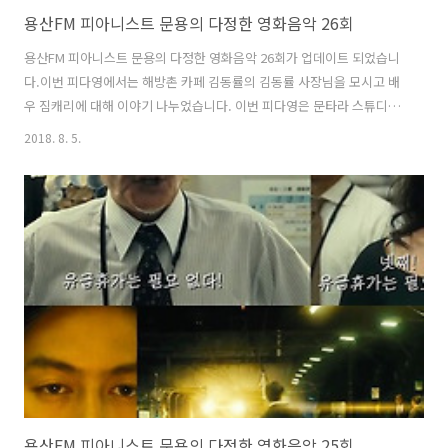
용산FM 피아니스트 문용의 다정한 영화음악 26회
용산FM 피아니스트 문용의 다정한 영화음악 26회가 업데이트 되었습니
다.이번 피다영에서는 해방촌 카페 김동률의 김동률 사장님을 모시고 배
우 짐캐리에 대해 이야기 나누었습니다. 이번 피다영은 문타라 스튜디오
에서 녹음되었습니다. 그럼 용산FM 피아니스트 문용의 다정한 영화음악
2018. 8. 5.
26회를 들어보시기 바랍니다.댓글과 좋아요는 커다란 힘이 됩니다 :) [팟
티]1부https://www.podty.me/episode/142299362부
https://www.podty.me/episode/14229937 [팟빵]1부
http://www.podbbang.com/ch/7604?e=22674820 2부
http://www.podbbang.com/ch/7604?e=22674826
용산FM 피아니스트 문용의 다정한 영화음악 25회