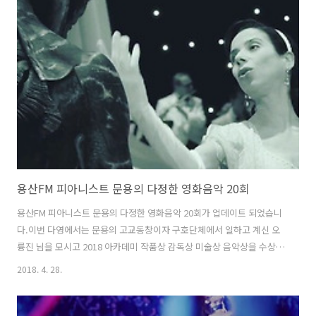
http://www.podbbang.com/ch/7604?e=22596768 공감은 로그인
이 필요 없대요 :)
용산FM 피아니스트 문용의 다정한 영화음악 20회
용산FM 피아니스트 문용의 다정한 영화음악 20회가 업데이트 되었습니
다.이번 다영에서는 문용의 고교동창이자 구호단체에서 일하고 계신 오
륭진 님을 모시고 2018 아카데미 작품상 감독상 미술상 음악상을 수상한
영화 "셰이프 오브 워터 : 사랑의 모양"을 중심으로 이야기를 나눴습니
2018. 4. 28.
다. 만게 님은 사정상 출연하지 못했습니다.10,000-1=9,999 구구구구비
둘기 비둘기게스트 비둘게 님이다 이제ㅋㅋㅋ 다정한 영화음악 20회 녹
음은 문타라스튜디오에서 이뤄졌습니다. 그럼 용산FM 피아니스트 문용