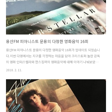
용산FM 피아니스트 문용의 다정한 영화음악 16회
용산FM 피아니스트 문용의 다정한 영화음악 16회가 업데이트 되었습니
다.이번 다영에서는 지구를 걱정하는 마음을 담아 크리스토퍼 놀란 감독
의 영화 인터스텔라와 한스짐머의 영화음악에 대해 이야기 나눠보았습
니다. 다정한 영화음악 16회 녹음은 문타라스튜디오에서 이뤄졌습니다.
2018. 2. 11.
그럼 용산FM 피아니스트 문용의 다정한 영화음악 16회를 들어보시기 바
랍니다.댓글과 좋아요는 커다란 힘이 됩니다 :) 팟티:
https://www.podty.me/episode/14229926팟빵:
http://www.podbbang.com/ch/7604?e=22530621