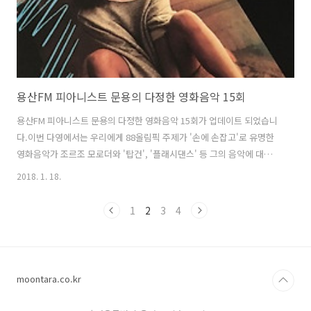
용산FM 피아니스트 문용의 다정한 영화음악 15회
용산FM 피아니스트 문용의 다정한 영화음악 15회가 업데이트 되었습니
다.이번 다영에서는 우리에게 88올림픽 주제가 '손에 손잡고'로 유명한
영화음악가 조르조 모로더와 '탑건', '플래시댄스' 등 그의 음악에 대해
이야기 나눠보았습니다. 다정한 영화음악 15회 녹음은 문타라스튜디오
2018. 1. 18.
에서 이뤄졌습니다. 그럼 용산FM 피아니스트 문용의 다정한 영화음악
15회를 들어보시기 바랍니다.댓글과 좋아요는 많은 힘이 됩니다 :) 팟티:
1
2
3
4
https://www.podty.me/episode/14229925팟빵:
http://www.podbbang.com/ch/7604?e=22511443
moontara.co.kr