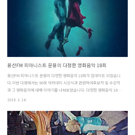
http://www.podbbang.com/ch/7604?e=22568300
용산FM 피아니스트 문용의 다정한 영화음악 18회
용산FM 피아니스트 문용의 다정한 영화음악 18회가 업데이트 되었습니
다.이번 다영에서는 90회 아카데미 시상식과 관련하여후보작 및 수상작
과 그 영화음악에 대해 이야기를 나눠보았습니다. 다정한 영화음악 18회
녹음은 문타라스튜디오에서 이뤄졌습니다. 그럼 용산FM 피아니스트 문
2018. 3. 14.
용의 다정한 영화음악 18회를 들어보시기 바랍니다.댓글과 좋아요는 커
다란 힘이 됩니다 :) 팟티:
https://www.podty.me/episode/14229928팟빵:
http://www.podbbang.com/ch/7604?e=22554352