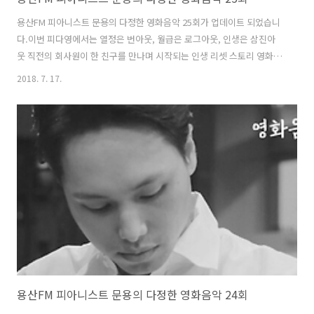
용산FM 피아니스트 문용의 다정한 영화음악 25회가 업데이트 되었습니
다.이번 피다영에서는 열정은 번아웃, 월급은 로그아웃, 인생은 삼진아
웃 직전의 회사원이 한 친구를 만나며 시작되는 인생 리셋 스토리 영화
"잠깐, 회사 좀 관두고 올게"에 대해 이야기 나누었습니다. 여러분들의
2018. 7. 17.
성원에 힘입어 피다영이 1주년을 맞았습니다!이번 피다영은 2018년 7월
16일 오후4시 부터 생방송으로 진행되었습니다. 그럼 용산FM 피아니스
트 문용의 다정한 영화음악 25회를 들어보시기 바랍니다.댓글과 좋아요
는 커다란 힘이 됩니다 :) 팟티:
https://www.podty.me/episode/14229935팟빵:
http://www.podbbang.com/ch/7604?e=22659711
용산FM 피아니스트 문용의 다정한 영화음악 24회