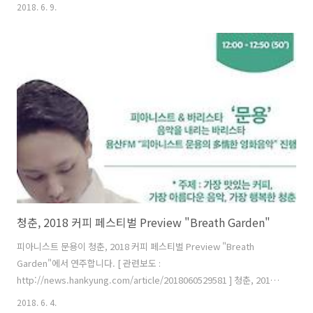
악 22회 녹음은 문타라스튜디오에서 이뤄졌습니다. 그럼 용산FM 피아니
2018. 6. 9.
스트 문용의 다정한 영화음악 22회를 들어보시기 바랍니다.댓글과 좋아
요는 커다란 힘이 됩니다 :) 팟티:
https://www.podty.me/episode/14229932팟빵:
http://www.podbbang.com/ch/7604?e=22626565
청춘, 2018 커피 페스티벌 Preview "Breath Garden"
피아니스트 문용이 청춘, 2018 커피 페스티벌 Preview "Breath
Garden"에서 연주합니다. [ 관련보도 :
http://news.hankyung.com/article/2018060529581 ] 청춘, 2018
커피 페스티벌 Preview "Breath Garden"6월 17일 (일) 이태원 맥심플
2018. 6. 4.