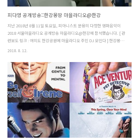
피다영 공개방송::한강몽땅 마을라디오@한강
지난 2018년 8월 11일 토요일, 피아니스트 문용의 다정한 영화음악이
2018 서울마을라디오 공개방송 마을라디오@한강에 참석했습니다. [ 관
련보도 링크 : 여의도 한강공원에 마을라디오 주민 DJ 모인다 ] 한강몽땅
페스티벌 - 2018 마을라디오@한강에 용산FM 대표로 참석한 피다영은
2018. 8. 12.
한강의 밤섬을 배경으로 한 영화 '김씨표류기'를 중심으로 피아니스트 문
용의 라이브 연주와 만게 님의 입담으로 채워졌습니다. 이 날의 행사는
서울시가 주최, 서울마을미디어네트워크와 서울마을미디어지원센터가
주관 하였으며, 페이스북과 팟빵 라이브채널 동네방네로 생중계 되었습
니다. 그럼, 한강의 정취, 마포대교 아래 피아노의 울림이 함께 한피아니
스트 문용의 다정한 영화음악 마을라디오@한강 공개 방송을 들어보시
기 바랍니다.