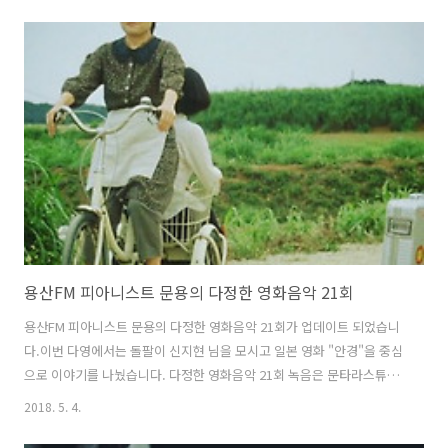
랜트10:00 ~ 15:00"6월의 소확행"토크쇼 / 강연 / 공연 / 체험한국경제
신문 주최 동서식품 월간커피 후원 음악을 내리는 바리스타 - 피아니스트
문용은 당일 오후 12:00~12:50 50분간 "가장 맛있는 커피, 가장 아름다
운 음악, 가장 행복한 청춘"이라는 주제로 이야기하고 연주할 예정입니
다. 커피를 사랑하는 분들과의 만남에 설렙니다. 6월 17일에 뵈어요 :)
용산FM 피아니스트 문용의 다정한 영화음악 21회
용산FM 피아니스트 문용의 다정한 영화음악 21회가 업데이트 되었습니
다.이번 다영에서는 돌팔이 신지현 님을 모시고 일본 영화 "안경"을 중심
으로 이야기를 나눴습니다. 다정한 영화음악 21회 녹음은 문타라스튜디
오에서 이뤄졌습니다. 그럼 용산FM 피아니스트 문용의 다정한 영화음악
2018. 5. 4.
21회를 들어보시기 바랍니다.댓글과 좋아요는 커다란 힘이 됩니다 :) 팟
티: https://www.podty.me/episode/14229931팟빵: