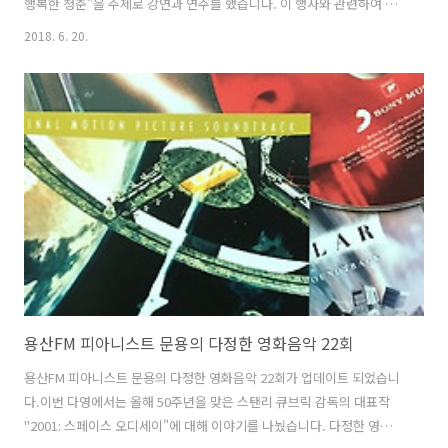
행복한 청춘"을 주제로 강연과 연주를 했습니다. 이 행사와 관련하여 피
아니스트 문용에 대한 내용을 포함한 한국경제 보도가 있어 소개합니다.
2018. 6. 20.
한국경제 : '인생 커피'를 찾은 사람들… 청춘들에게 '소확행' 향기를 뿌
리다 또한 피아니스트 문용에 관한 기사 일부를 아래에 발췌합니다. 주말
오후와 어울리는 음악 향연 하이라이트는 콘서트였다. 독학파 피아니스
트이자 바리스타인 문용 씨는 ‘낭만 2악장’ ‘착한 뱀파이어의 눈물’ 등 자
신의 2집 앨범에 수록된 곡을 들려줬다. 경쾌한 리듬의 신곡 ‘라 퀴진’도
공개했다. 그는 “20대에는 꿈만 좇거나 현실에 부딪치는..
용산FM 피아니스트 문용의 다정한 영화음악 22회
용산FM 피아니스트 문용의 다정한 영화음악 22회가 업데이트 되었습니
다.이번 다영에서는 올해 50주년을 맞은 스탠리 큐브릭 감독의 대표작
"2001: 스페이스 오디세이"에 대해 이야기를 나눴습니다. 다정한 영화음