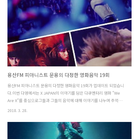
의 다정한 영화음악 20회를 들어보시기 바랍니다.댓글과 좋아요는 커다
란 힘이 됩니다 :) 팟티: https://www.podty.me/episode/14229930
팟빵: http://www.podbbang.com/ch/760..
용산FM 피아니스트 문용의 다정한 영화음악 19회
용산FM 피아니스트 문용의 다정한 영화음악 19회가 업데이트 되었습니
다.이번 다영에서는 X JAPAN의 이야기를 담은 다큐멘터리 영화 "We
Are X"를 중심으로그들과 그들의 음악에 대해 이야기를 나누며 추억을
소환 했습니다.만게 님은 노래방이 가고 싶어졌다고 ㅋ 다정한 영화음악
2018. 3. 28.
19회 녹음은 문타라스튜디오에서 이뤄졌습니다. 그럼 용산FM 피아니스
트 문용의 다정한 영화음악 19회를 들어보시기 바랍니다.댓글과 좋아요
는 커다란 힘이 됩니다 :) 팟티:
https://www.podty.me/episode/14229929팟빵: