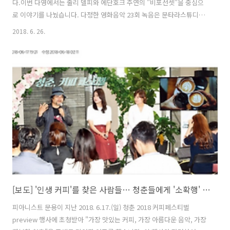
다.이번 다영에서는 줄리 델피와 에단호크 주연의 "비포선셋"을 중심으
로 이야기를 나눴습니다. 다정한 영화음악 23회 녹음은 문타라스튜디오
에서 이뤄졌으며게스트로는 본명을 밝히길 꺼리는 '용광로맨'이라는 분
2018. 6. 26.
이 출연하셨습니다. 그럼 용산FM 피아니스트 문용의 다정한 영화음악
23회를 들어보시기 바랍니다.댓글과 좋아요는 커다란 힘이 됩니다 :) 팟
티: https://www.podty.me/episode/14229933팟빵:
http://www.podbbang.com/ch/7604?e=22638785
[보도] '인생 커피'를 찾은 사람들… 청춘들에게 '소확행' 향기를 뿌리다
피아니스트 문용이 지난 2018. 6.17.(일) 청춘 2018 커피페스티벌
preview 행사에 초청받아 "가장 맛있는 커피, 가장 아름다운 음악, 가장