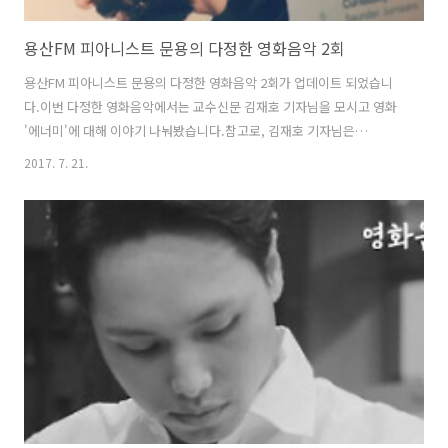
용산FM 피아니스트 문용의 다정한 영화음악 2회
용산FM 피아니스트 문용의 다정한 영화음악 2회가 업데이트 되었습니
다.이번 다정한 영화음악에서는 교수신문 김재호 기자님을 모시고 영화
'에너미'에 대해 이야기 나눠봤습니다.참고로, 김재호 기자님은
UND(2015) 발매 당시 '소년은 어떻게 뱀파이어가 되었을까'라는 멋진
2017. 7. 21.
글을 써주신 분입니다. 기자님 추천으로 영화 '에너미'를 소개했는데, 다
양한 해석이 가능한 영화라 이야기할 거리가 매우 많았습니다.영화음악
은 그 실험적인 스타일 덕분에 살짝 납량특집이 되었습니다. ^^ 첫방송
을 마치고 만게님과 저는 은근 다음 방송 녹음을 기다렸는데요-영화 때문
인지 음악 때문인지 아무튼 긴장감(!) 넘치는 가운데, 화기애애한 분위기
로 방송을 마칠 수 있었습니다.게스트로 출연, 좋은 내용 많이 들려주신
김재호 기자님께 감사..