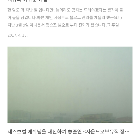
한 달도 더 지난 일 입니다만, 늦더라도 공지는 드려야겠다는 생각이 들
어 글을 남깁니다.바쁜 개인 사정으로 블로그 관리를 게을리 했군요! :)
지난 3월 9일 아나운서 정승조 님으로 부터 전화가 왔습니다.그 주말에
'다정(多情)한 영화음악'의 녹음이 있었는데, 무슨 일로 전화를 주셨는지
2017. 4. 15.
궁금한 마음으로 통화를 했습니다.정승조 님께서는 "회사를 그만두게 되
었다."시며 "사뮤를 더 이상 이어가기 어렵게 되었다."고 말씀하셨습니
다. 공식적인 내용은 지난 3월 13일 '사운드오브뮤직 정승조입니다' 페
이스북 페이지를 통해 밝혔으며 아래와 같습니다. -사뮤 가족 여러분 안
녕하세요. 정승조 아나운섭니다. 변함 없이 사뮤를 애청해 주셔서 고맙습
니다. 그럼에도 불구하고 이런 말씀을 드리게 된 점을 송구하게 생각합니
다. ..
재즈보컬 애쉬님을 대신하여 急출연 <사운드오브뮤직 정승조입니다>