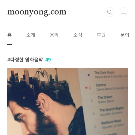
본문 바로가기
moonyong.com
홈
소개
음악
소식
후원
문의
다정한 영화음악
49