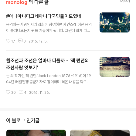
더보기
monolog
의 다른 글
#아니아니다그네아니다국민들이모였네
글 내용
음악하는 사람인지라 집회에 참여하면 자연스레 어떤 음악
이 흘러나오는지 귀를 기울이게 됩니다. 그런데 쉽게 따라
부르기 어렵거나, 가사가 와닿지 않는 경우도 종종 있어 사
17
0
2016. 12. 5.
람들이 하나되어 외칠 노래가 아쉽다는 생각이 들었습니
다. 그런데 저의 귀를 끄는 노래가 있었습니다. 바로 '아리
랑 헬미넴'으로 알려진 그 분의 '아니아니다 그네 아니다'
헬조선과 조선은 얼마나 다를까 - '잭 런던의
관련기사 : 촛불집회에서 '아리랑 헬미넴'이 부른 '아니아니
다 그네 아니다'는 정말 엄청나다 (동영상) http://www.h
조선사람 엿보기'
글 내용
uffingtonpost.kr/2016/11/27/story_n_13249306.
는 의 작가인 잭 런던(Jack London,1876~1916)이 19
html 위 기사를 접하고서 가려운 곳을 속시원하게 긁어주
04년 러일전쟁 종군기자로 참여하며 겪은 내용을 책으로
시는 그 센스에 반했던 터라, 내심 이 분을 실제로 뵈면 좋
엮은 것입니다. 작가의 개인적인 경험에 바탕을 두고 있지
겠다 기대하고 있었습니다. 아니나다를까, 지난 12월 ..
20
4
2016. 11. 26.
만 제3자의 눈으로 당시의 상황을 엿볼 수 있다는 점에서
의미가 있습니다. 이 책을 우리말로 옮긴 윤미기 씨는 불어
본인 을 번역했다고 밝히며 영어본은 구할 수 없었다고 하
니 귀한 자료임에 분명합니다. 백여년 전의 조선과 현재의
헬조선은 얼마나 다른 모습일까요? 대한민국은 민주주의
이 블로그 인기글
국가로서 빠른 시간 내 경제 성장을 이뤘지만, 눈치만 보느
라 행동에 나서지 않는 민초들, 중간에서 해먹는 약삭빠른