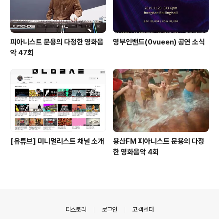
피아니스트 문용의 다정한 영화음
영부인밴드(0vueen) 공연 소식
악 47회
[유튜브] 미니멀리스트 채널 소개
용산FM 피아니스트 문용의 다정
한 영화음악 4회
의안내
티스토리
로그인
고객센터