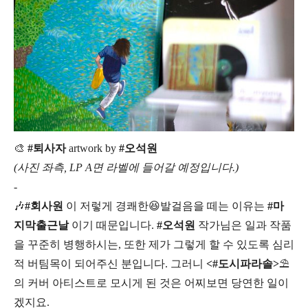
🎨
#퇴사자
artwork by
#오석원
(사진 좌측, LP A면 라벨에 들어갈 예정입니다.)
-
🎶
#회사원
이 저렇게 경쾌한😆발걸음을 떼는 이유는
#마
지막출근날
이기 때문입니다.
#오석원
작가님은 일과 작품
을 꾸준히 병행하시는, 또한 제가 그렇게 할 수 있도록 심리
적 버팀목이 되어주신 분입니다. 그러니
<#도시파라솔>
⛱
의 커버 아티스트로 모시게 된 것은 어찌보면 당연한 일이
겠지요.