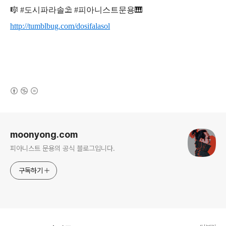
🎼 #도시파라솔⛱ #피아니스트문용🎹
http://tumblbug.com/dosifalasol
(새창열림)
로그 정보
moonyong.com
피아니스트 문용의 공식 블로그입니다.
구독하기