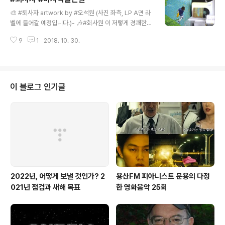
글 내용
미디어실에서는 LP 외에도 각종 CD와 DVD 등 감상이 가
🎨 #퇴사자 artwork by #오석원 (사진 좌측, LP A면 라
능합니다. 멀티미디어실 이용에는 약간의 절차가 필요한
벨에 들어갈 예정입니다.)- 🎶#회사원 이 저렇게 경쾌한
듯 한데, 혜택에 비하면 그 정도는 귀찮은 일이 아니라고 봅
😆발걸음을 떼는 이유는 #마지막출근날 이기 때문입니다.
니다.도서관 전층을 가볍게 둘러보았는데, 시설이 너무 훌
9
1
2018. 10. 30.
#오석원 작가님은 일과 작품을 꾸준히 병행하시는, 또한
륭하고 구민이라면 매우 자유롭고 편하게 이용할 수 있어
제가 그렇게 할 수 있도록 심리적 버팀목이 되어주신 분입
'마포구민들은 좋겠다.'는 생각이 절로..
니다. 그러니 ⛱ 의 커버 아티스트로 모시게 된 것은 어찌보
면 당연한 일이겠지요. - #마지막출근 이후로 2년 하고 몇
개월이 더 지나고 있습니다. 어떠한 결정이든 절대 뒤돌아
이 블로그 인기글
보지 않을 신중함으로 해야겠지요. 그 무게가 가벼이 여겨
지지 않도록 말입니다. 여전히 저에겐 잘 한 결정이고, 또
앞으로 다가올 일들 잘 해내리라 스스로를 믿습니다. 이런
믿음은 👏기대해주시고 격려해주시는 분들 덕에 가능한 일
이라 생각합니다. - ..
2022년, 어떻게 보낼 것인가? 2
용산FM 피아니스트 문용의 다정
021년 점검과 새해 목표
한 영화음악 25회