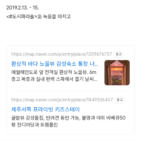
2019.2.13. - 15.
<#도시파라솔>⛱ 녹음을 마치고
https://map.naver.com/p/entry/place/1209676737
광고
환상적 바다 노을뷰 감성숙소 통창 너
머 애월 파노라마바다
애월해안도로 앞 전객실 환상적 노을뷰. 6m
층고 복층과 실내 편백 스파에서 즐기 날씨
상관없는 프라이빗 편백자쿠지 스파. 탁트인
오션뷰 통창 아래서 누리는 로맨틱
https://map.naver.com/p/entry/place/1849336457
광고
제주서쪽 프라이빗 키즈스테이
귤밭뷰 감성돌집, 반려견 동반 가능, 불멍과 야외 바베큐50
평 잔디마당과 트램폴린
로그 정보