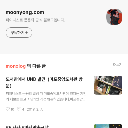
moonyong.com
피아니스트 문용의 공식 블로그입니다.
구독하기
더보기
monolog
의 다른 글
도서관에서 UND 발견! (마포중앙도서관 방
문)
글 내용
피아니스트 문용의 앨범 가 마포중앙도서관에 있다는 지인
의 제보를 듣고 지난 1월 직접 방문하였습니다.마포중앙도
서관 3층에는 멀티미디어실이 있는데, LP감상이 가능한
10
4
2019. 2. 7.
시설이 함께 있습니다.'현대카드 라이브러리도 아니고 무슨
구립 도서관에 LP감상 시설이 다 있느냐?'는 생각이 들었
는데요, 방문해보니 가 류이치 사카모토, 이루마 등과 함께
#퇴사자 #마지막출근날
잘 보이는 상단에 놓여있어 놀랍고 감격스러웠습니다.멀티