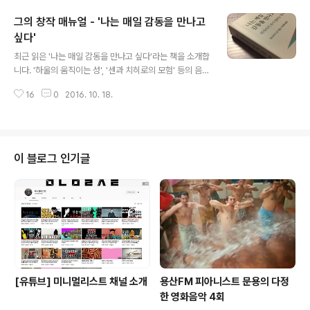
본인 을 번역했다고 밝히며 영어본은 구할 수 없었다고 하
그의 창작 매뉴얼 - '나는 매일 감동을 만나고
니 귀한 자료임에 분명합니다. 백여년 전의 조선과 현재의
헬조선은 얼마나 다른 모습일까요? 대한민국은 민주주의
싶다'
글 내용
국가로서 빠른 시간 내 경제 성장을 이뤘지만, 눈치만 보느
최근 읽은 '나는 매일 감동을 만나고 싶다'라는 책을 소개합
라 행동에 나서지 않는 민초들, 중간에서 해먹는 약삭빠른
니다. '하울의 움직이는 성', '센과 치히로의 모험' 등의 음악
장사치들, 이를 모두 수탈해가버리는 관료 등 책에 등장하
감독으로 유명한 히사이시 조(久石讓)가 쓴 책으로, 200
는 모습을 보면 묘하게 현재와 오버랩 되어 아직도 이 사회
16
0
2016. 10. 18.
8년에 출간된 '감동을 만들 수 있습니까'의 개정판이 지난
의 구조가 구한말이나 일..
5월에 나온 것으로 보입니다. 히사이시 조는 이 책을 통해
오랜 기간 음악가로 활동하면서 얻은 지혜를 나누고 있습
니다. 영화 음악을 의뢰 받은 후 만드는 과정이나, 무대에
오르기 전 습관적으로 하는 행동들 까지- 음악가로서 스스
이 블로그 인기글
로를 얼마나 단속하며 철저하게 관리하는지 자세히 나타나
있습니다. 값진 내용 덕에 '다음 세대를 생각하는 인문교양
시리즈'로서 손색 없다고 봅니다. 그와 비슷한 길을 걷고 있
거나, 혹은 걸어가려하는 사람들을 위한 안내서이자 하나
의 매뉴얼이 될 수..
[유튜브] 미니멀리스트 채널 소개
용산FM 피아니스트 문용의 다정
한 영화음악 4회