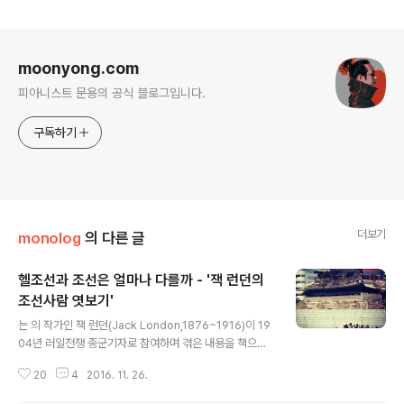
로그 정보
moonyong.com
피아니스트 문용의 공식 블로그입니다.
구독하기
더보기
monolog
의 다른 글
헬조선과 조선은 얼마나 다를까 - '잭 런던의
조선사람 엿보기'
글 내용
는 의 작가인 잭 런던(Jack London,1876~1916)이 19
04년 러일전쟁 종군기자로 참여하며 겪은 내용을 책으로
엮은 것입니다. 작가의 개인적인 경험에 바탕을 두고 있지
20
4
2016. 11. 26.
만 제3자의 눈으로 당시의 상황을 엿볼 수 있다는 점에서
의미가 있습니다. 이 책을 우리말로 옮긴 윤미기 씨는 불어