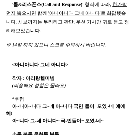
'콜&리스폰스(C
all and Response)
'
형식에 따라,
한가락
먼저 뽑으시면
함께
'아니아니다 그네 아니다'로 화답
했습
니다. 채보까지는 무리라고 판단, 우선 가사만 귀로 듣고 정
리해보았습니다.
※ 14절 까지 있으니 스크롤 주의하시 바랍니다.
<아니아니다 그네 아니다>
작자 : 아리랑헬미넴
(죄송해요 성함은 몰라요)
*후렴
아~니아~니다 그~네 아~니다 국민-들이- 모였~네-에에
헤!
아~니다 그-네 아니다~ 국-민들이~ 모였-네~
소통 불통 울화통 분통