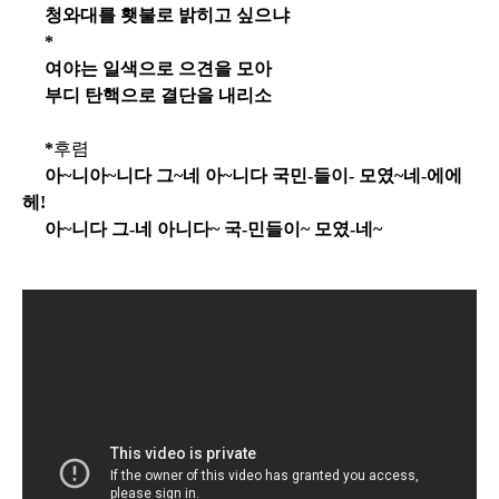
청와대를 횃불로 밝히고 싶으냐
*
여야는 일색으로 으견을 모아
부디 탄핵으로 결단을 내리소
*
후렴
아~니아~니다 그~네 아~니다 국민-들이- 모였~네-에에
헤!
아~니다 그-네 아니다~ 국-민들이~ 모였-네~