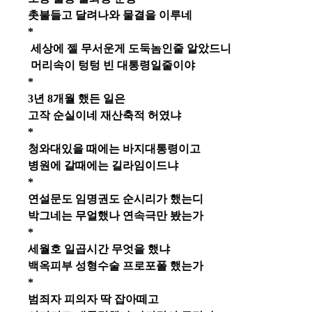
촛불들고 달려나와 물결을 이루네
*
세상에 젤 무서운게 도둑놈인줄 알았드니
머리속이 텅텅 빈 대통령일줄이야
*
3년 8개월 했든 일은
고작 순실이네 재산축적 허였냐
*
청와대있을 때에는 바지대통령이고
병원에 갈때에는 길라임이드냐
*
연설문도 임명권도 순시리가 했는디
박그네는 무얼했나 연속극만 봤는가
*
세월호 일곱시간 무엇을 했냐
백옥피부 성형수술 프로포폴 했는가
*
범죄자 피의자 딱 잡아떼고