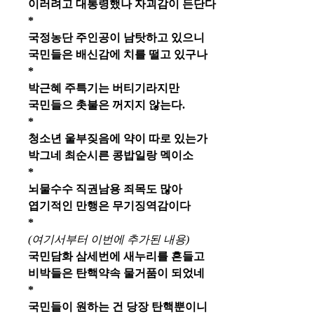
이러려고 대통령했나 자괴감이 든단다
*
국정농단 주인공이 남탓하고 있으니
국민들은 배신감에 치를 떨고 있구나
*
박근혜 주특기는 버티기라지만
국민들으 촛불은 꺼지지 않는다.
*
청소년 울부짖음에 약이 따로 있는가
박그네 최순시른 콩밥일랑 멕이소
*
뇌물수수 직권남용 죄목도 많아
엽기적인 만행은 무기징역감이다
*
(여기서부터 이번에 추가된 내용)
국민담화 삼세번에 새누리를 흔들고
비박들은 탄핵약속 물거품이 되었네
*
국민들이 원하는 건 당장 탄핵뿐이니