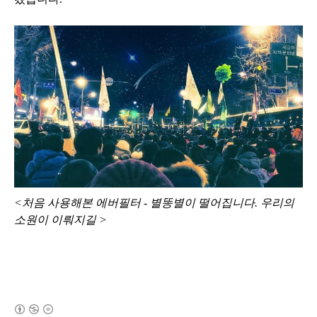
<처음 사용해본 에버필터 - 별똥별이 떨어집니다. 우리의
소원이 이뤄지길 >
(새창열림)