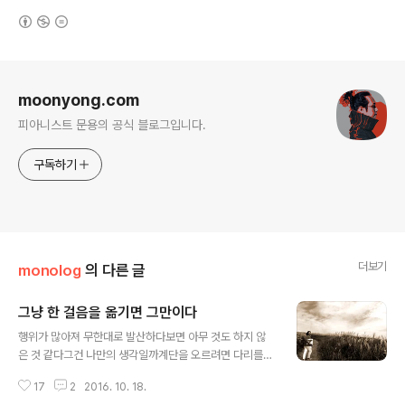
(새창열림)
로그 정보
moonyong.com
피아니스트 문용의 공식 블로그입니다.
구독하기
더보기
monolog
의 다른 글
그냥 한 걸음을 옮기면 그만이다
글 내용
행위가 많아져 무한대로 발산하다보면 아무 것도 하지 않
은 것 같다그건 나만의 생각일까계단을 오르려면 다리를
들어 한 걸음을 옮기면 그만 이 다
17
2
2016. 10. 18.