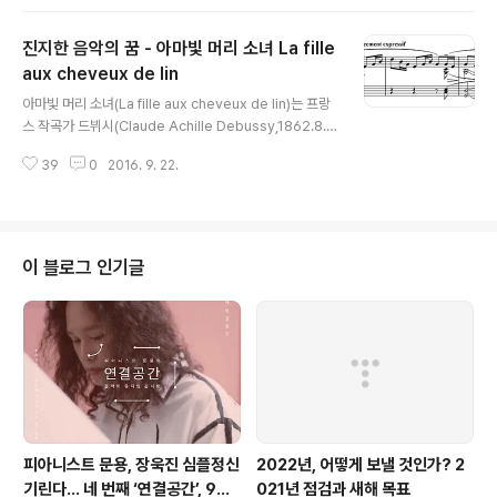
진지한 음악의 꿈 - 아마빛 머리 소녀 La fille
aux cheveux de lin
글 내용
아마빛 머리 소녀(La fille aux cheveux de lin)는 프랑
스 작곡가 드뷔시(Claude Achille Debussy,1862.8.2
2~1918.3.25)의 전주곡집 1권에 수록된 8번째 곡으로, 1
39
0
2016. 9. 22.
910년 즈음 작곡되었습니다. 짧은 소품에 불과합니다만,
저에게는 음악적인 계기를 준 곡입니다. 저희 집에는 카세
트 테이프 두 개로 이뤄진 '피아노 소품집'이 있었습니다.주
로 '세광 피아노 명곡집'에 있는 곡들, 예를 들면바다르체프
스카(Tekla Bądarzewska-Baranowska)의'소녀의
이 블로그 인기글
기도(Modlitwa dziewicy)'와 같은 유명한 곡들이 수록
되어 있었습니다. 1992년 가을, 학교를 마치고 돌아와 '피
아노 소품집'을 듣기 시작했습니다. '멍때리며' 무심결에 음
악을 듣던 저..
피아니스트 문용, 장욱진 심플정신
2022년, 어떻게 보낼 것인가? 2
기린다… 네 번째 ‘연결공간’, 9월
021년 점검과 새해 목표