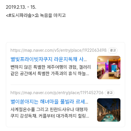
2019.2.13. - 15.
<#도시파라솔>⛱ 녹음을 마치고
https://map.naver.com/v5/entry/place/1922063498
광고
별빛프라이빗자쿠지 라운지독채 사진
보다 더좋아요. 찐 리뷰
뻔하지 않은 특별한 제주여행의 경험, 갤러리
같은 공간에서 특별한 가족과의 휴식 하늘보
며 노천 자쿠지스파, 프리미엄 인테리어, 노
래방, 대형스크린, 넓은잔디정원
https://map.naver.com/p/entry/place/1191452706
광고
별이쏟아지는 해녀마을 풀빌라 르세라
핌도 다녀간 감성풀빌라
사계절온수풀 그리고 핀란드사우나 대형자
쿠지 감성독채. 커플부터 대가족까지 힐링숙
소 여행피로 녹이는 온수풀과 스파, 불멍.제
주해녀마을 돌담길 속에서느끼는 온전한휴