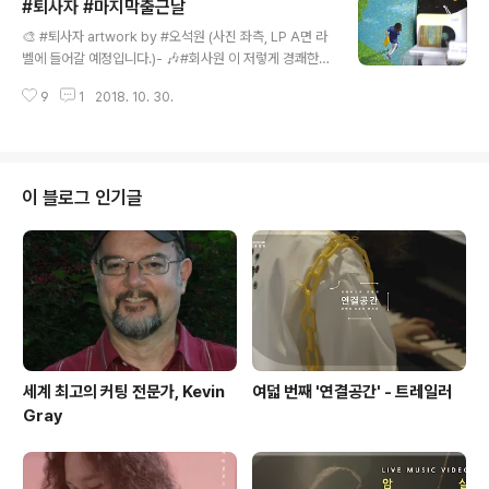
#퇴사자 #마지막출근날
잘 보이는 상단에 놓여있어 놀랍고 감격스러웠습니다.멀티
글 내용
미디어실에서는 LP 외에도 각종 CD와 DVD 등 감상이 가
🎨 #퇴사자 artwork by #오석원 (사진 좌측, LP A면 라
능합니다. 멀티미디어실 이용에는 약간의 절차가 필요한
벨에 들어갈 예정입니다.)- 🎶#회사원 이 저렇게 경쾌한
듯 한데, 혜택에 비하면 그 정도는 귀찮은 일이 아니라고 봅
😆발걸음을 떼는 이유는 #마지막출근날 이기 때문입니다.
니다.도서관 전층을 가볍게 둘러보았는데, 시설이 너무 훌
9
1
2018. 10. 30.
#오석원 작가님은 일과 작품을 꾸준히 병행하시는, 또한
륭하고 구민이라면 매우 자유롭고 편하게 이용할 수 있어
제가 그렇게 할 수 있도록 심리적 버팀목이 되어주신 분입
'마포구민들은 좋겠다.'는 생각이 절로..
니다. 그러니 ⛱ 의 커버 아티스트로 모시게 된 것은 어찌보
면 당연한 일이겠지요. - #마지막출근 이후로 2년 하고 몇
개월이 더 지나고 있습니다. 어떠한 결정이든 절대 뒤돌아
이 블로그 인기글
보지 않을 신중함으로 해야겠지요. 그 무게가 가벼이 여겨
지지 않도록 말입니다. 여전히 저에겐 잘 한 결정이고, 또
앞으로 다가올 일들 잘 해내리라 스스로를 믿습니다. 이런
믿음은 👏기대해주시고 격려해주시는 분들 덕에 가능한 일
이라 생각합니다. - ..
세계 최고의 커팅 전문가, Kevin
여덟 번째 '연결공간' - 트레일러
Gray