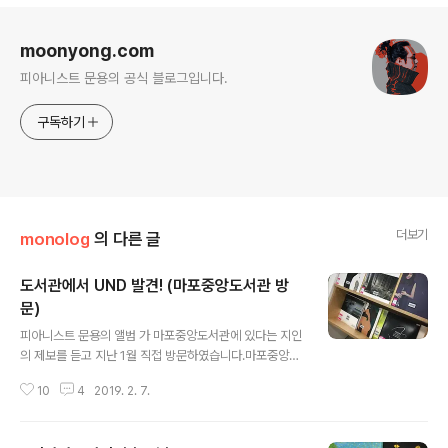
식
로그 정보
moonyong.com
피아니스트 문용의 공식 블로그입니다.
구독하기
더보기
monolog
의 다른 글
도서관에서 UND 발견! (마포중앙도서관 방
문)
글 내용
피아니스트 문용의 앨범 가 마포중앙도서관에 있다는 지인
의 제보를 듣고 지난 1월 직접 방문하였습니다.마포중앙도
서관 3층에는 멀티미디어실이 있는데, LP감상이 가능한
10
4
2019. 2. 7.
시설이 함께 있습니다.'현대카드 라이브러리도 아니고 무슨
구립 도서관에 LP감상 시설이 다 있느냐?'는 생각이 들었
는데요, 방문해보니 가 류이치 사카모토, 이루마 등과 함께