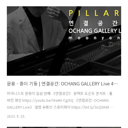
(moonyong) 기획・행정 및 디자인・모션그래픽・홍보 - 김문용 연
출・의상 및 홍보 - 장초영(TAra) 보조 스태프 - 임미영 영상 - 유영균
(STUDIO2F) 촬영 - 유영균, 서두리 음향 - 곽동준(K-SOUND) 음향 조감
독 - 남동훈 협력 - 김세은 학예연구사, 양수영 코디네이터 [ 전시 ] 《환
경을 위한 디자인 행동주의》 주최·주관 - 문타라엔터테인먼트 | 협력 -
청주시, ..
문용 - 종이 기둥 | 연결공간: OCHANG GALLERY Live 4K MV
피아니스트 문용의 일곱 번째 《연결공간》 온택트 도슨트 콘서트 - 풀
버전 영상 https://youtu.be/rkwKI-Cgi5Q 《연결공간: OCHANG
GALLERY Live》 앨범 유튜브 스포티파이 https://bit.ly/3sQ5K6t 애
플뮤직 작곡・편곡・연주 - 문용(moonyong) 대본・내레이션 - 문용
2023. 9. 23.
(moonyong) 기획・행정 및 디자인・모션그래픽・홍보 - 김문용 연
출・의상 및 홍보 - 장초영(TAra) 보조 스태프 - 임미영 영상 - 유영균