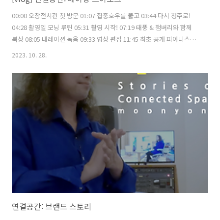
00:00 오창전시관 첫 방문 01:07 집중호우를 뚫고 03:44 다시 청주로!
04:28 촬영일 모닝 루틴 05:31 촬영 시작! 07:19 태풍 & 잼버리와 함께
북상 08:05 내레이션 녹음 09:33 영상 편집 11:45 최초 공개 피아니스트
문용의 《연결공간》 https://www.youtube.com/playlist?
2023. 10. 28.
list=PLkSPU6CC_KUMLdZ-i77cr67pTvc8jOEYX 촬영 김문용, 임미
영, 장초영 편집, 자막 김문용 moonyong.com moontara.co.kr 주최·
주관 문타라엔터테인먼트 후원 온라인미디어 예술활동 지원 문화체육관
광부 한국문화예술위원회 2023년 문화체육관광부와 한국문화예술위원
회의 '온라인미디어 예술활동 지원' 사업의 지원을 받아 제작되었습니
다. #연..
연결공간: 브랜드 스토리