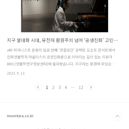
지구 열대화 시대, 유전자 환원주의 넘어 ‘공생진화’ 고민할 때
a🎼 피아니스트 문용의 일곱 번째 '연결공간' 온택트 도슨트 콘서트에서
진화생물학자 마굴리스의 공생진화론으로 이어지는 깊이 있는 리뷰가
BRIC(생물학연구정보센터)에 올라왔습니다. 지구라는 환경에 무임승차
한 인류 모두의 일독을 권합니다. 리뷰 본문:
2023. 9. 13.
https://www.ibric.org/bric/trend/bio-news.do?
mode=view&articleNo=9862944 지구 열대화 시대, 유전자 환원주의
1
2
3
4
···
12
넘어 ‘공생진화’ 고민할 때 | 뉴스 > Bio뉴스 > 동향 | BRIC 올여름은 무
척이나 더웠다. 필자는 예약을 걸어두긴 했지만 처음으로 에어컨을 틀어
놓고 잠을 청했다. 도저히 잠을 잘 수 없는 온도였기 때문이다. 요 며칠 늦
더위까지 기승을 부리고 있다. 이 www.ibric.org
moontara.co.kr