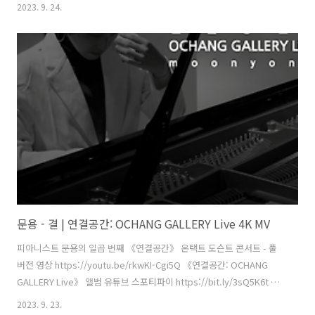
플뮤직 작곡・편곡・연주 - 문용(moonyong) 대본・내레이션 - 문용
2023. 9. 24.
(moonyong) 기획・행정 및 디자인・모션그래픽・홍보 - 김문용 연
출・의상 및 홍보 - 장초영(TAra) 보조 스태프 - 임미영 영상 - 유영균
(STUDIO2F) 촬영 - 유영균, 서두리 음향 - 곽동준(K-SOUND) 음향 조감
독 - 남동훈 협력 - 김세은 학예연구사, 양수영 코디네이터 [ 전시 ] 《환
경을 위한 디자인 행동주의》 주최·주관 - 문타라엔터테인먼트 | 협력 -
청주시, ..
문용 - 결 | 연결공간: OCHANG GALLERY Live 4K MV
피아니스트 문용의 일곱 번째 《연결공간》 온택트 도슨트 콘서트 - 풀
버전 영상 https://youtu.be/rkwKI-Cgi5Q 《연결공간: OCHANG
GALLERY Live》 앨범 유튜브 스포티파이 https://bit.ly/3sQ5K6t 애
플뮤직 작곡・편곡・연주 - 문용(moonyong) 대본・내레이션 - 문용
2023. 9. 23.