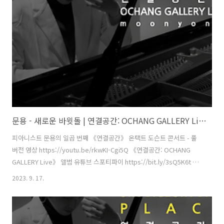
독 - 남동훈 협력 - 김세은 학예연구사, 양수영 코디네이터 [ 전시 ] 《환
경을 위한 디자인 행동주의》 주최·주관 - 문타라엔터테인먼트 | 협력 -
청주시, ..
문용 - 새로운 바윗돌 | 연결공간: OCHANG GALLERY Live 4K MV
피아니스트 문용의 일곱 번째 《연결공간》 온택트 도슨트 콘서트 - 풀
버전 영상 https://youtu.be/rkwKI-Cgi5Q 《연결공간: OCHANG
GALLERY Live》 앨범 유튜브 스포티파이 https://bit.ly/3sQ5K6t 애
플뮤직 작곡・편곡・연주 - 문용(moonyong) 대본・내레이션 - 문용
2023. 9. 17.
(moonyong) 기획・행정 및 디자인・모션그래픽・홍보 - 김문용 연
출・의상 및 홍보 - 장초영(TAra) 보조 스태프 - 임미영 영상 - 유영균
(STUDIO2F) 촬영 - 유영균, 서두리 음향 - 곽동준(K-SOUND) 음향 조감
독 - 남동훈 협력 - 김세은 학예연구사, 양수영 코디네이터 [ 전시 ] 《환