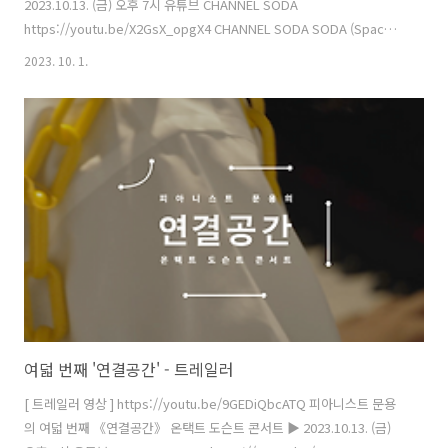
2023.10.13. (금) 오후 7시 유튜브 CHANNEL SODA
https://youtu.be/X2GsX_opgX4 CHANNEL SODA SODA (Space
Of Design and Architecture) 디자인, 건축, 아트의 경계 없는 문화예
2023. 10. 1.
술 프로젝트 실험실, 소다미술관 www.youtube.com
http://moonyong.com http://moontara.co.kr 주최·주관 문타라엔
터테인먼트 | 협력 소다미술관 화성시 후원 온라인미디어 예술활동 지원
문화체육관광부 한국문화예술위원회 2023년 문화체육관광부와 한국문
화예술위원회의 '온라인미디어 예술활동 지원' 사업의 지원을 받아 제작
되었습니다. #청주시립미술관_오창..
여덟 번째 '연결공간' - 트레일러
[ 트레일러 영상 ] https://youtu.be/9GEDiQbcATQ 피아니스트 문용
의 여덟 번째 《연결공간》 온택트 도슨트 콘서트 ▶️ 2023.10.13. (금)