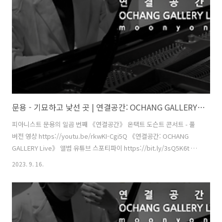
경을 위한 디자인 행동주의》 주최·주관 - 문타라엔터테인먼트 | 협력 -
청주시, ..
문용 - 기묘하고 낯선 곳 | 연결공간: OCHANG GALLERY Live 4K MV
피아니스트 문용의 일곱 번째 《연결공간》 온택트 도슨트 콘서트 - 풀
버전 영상 https://youtu.be/rkwKI-Cgi5Q 《연결공간: OCHANG
GALLERY Live》 앨범 유튜브 스포티파이 https://bit.ly/3sQ5K6t 애
플뮤직 작곡・편곡・연주 - 문용(moonyong) 대본・내레이션 - 문용
2023. 9. 16.
(moonyong) 기획・행정 및 디자인・모션그래픽・홍보 - 김문용 연
출・의상 및 홍보 - 장초영(TAra) 보조 스태프 - 임미영 영상 - 유영균
(STUDIO2F) 촬영 - 유영균, 서두리 음향 - 곽동준(K-SOUND) 음향 조감
독 - 남동훈 협력 - 김세은 학예연구사, 양수영 코디네이터 [ 전시 ] 《환
경을 위한 디자인 행동주의》 주최·주관 - 문타라엔터테인먼트 | 협력 -