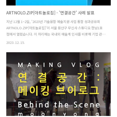
ARTNOLO.ZIP[아트놀로집] - '연결공간' 사례 발표
지난 12월 1~2일, '2023년 기술융합 예술지원 사업 통합 성과공유회
ARTNOLO.ZIP[아트놀로집]'이 서울 용산구 무신사 스튜디오 한남1호
점에서 열렸습니다. 이 자리에는 국내외 예술계 인사를 비롯해 기업 관계
자, 예비 예술인 등 350여 명이 참석하였다고 합니다. 이 행사에서 피아
2023. 12. 15.
니스트 문용은 문타라엔터테인먼트 대표 자격으로 참석하여 피아니스트
문용의 '연결공간'에 관하여 사례 발표를 하였습니다. 피아니스트 문용
의 '연결공간'은 온라인미디어 예술활동지원 사례로서 1층 공간에 영상
을 전시하였습니다. [ 관련 보도: 예술위, 2023년 기술융합 예술지원 사
업 통합 성과공유회 'ARTNOLO.ZIP[아트놀로집]' 성료 ]
http://www.newsworker.co.kr/news/articleVie..