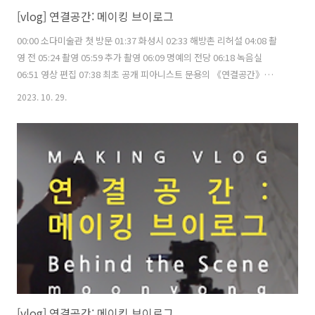
[vlog] 연결공간: 메이킹 브이로그
00:00 소다미술관 첫 방문 01:37 화성시 02:33 해방촌 리허설 04:08 촬
영 전 05:24 촬영 05:59 추가 촬영 06:09 명예의 전당 06:18 녹음실
06:51 영상 편집 07:38 최초 공개 피아니스트 문용의 《연결공간》
https://www.youtube.com/playlist?list=PLkSPU6CC_KUMLdZ-
2023. 10. 29.
i77cr67pTvc8jOEYX 촬영 김문용, 홍종화, 장초영 편집, 자막 김문용
moonyong.com moontara.co.kr 주최·주관 문타라엔터테인먼트 후
원 온라인미디어 예술활동 지원 문화체육관광부 한국문화예술위원회
2023년 문화체육관광부와 한국문화예술위원회의 '온라인미디어 예술활
동 지원' 사업의 지원을 받아 제작되었습니다. #연결공간 #아트체인지업
#온라..
[vlog] 연결공간: 메이킹 브이로그