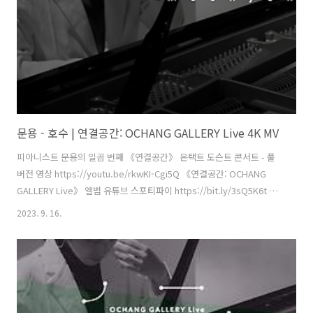
청주시, ..
문용 - 호수 | 연결공간: OCHANG GALLERY Live 4K MV
피아니스트 문용의 일곱 번째 《연결공간》 온택트 도슨트 콘서트 - 풀
버전 영상 https://youtu.be/rkwKI-Cgi5Q 《연결공간: OCHANG
GALLERY Live》 앨범 유튜브 스포티파이 https://bit.ly/3sQ5K6t 애
플뮤직 작곡・편곡・연주 - 문용(moonyong) 대본・내레이션 - 문용
2023. 9. 16.
(moonyong) 기획・행정 및 디자인・모션그래픽・홍보 - 김문용 연
출・의상 및 홍보 - 장초영(TAra) 보조 스태프 - 임미영 영상 - 유영균
(STUDIO2F) 촬영 - 유영균, 서두리 음향 - 곽동준(K-SOUND) 음향 조감
독 - 남동훈 협력 - 김세은 학예연구사, 양수영 코디네이터 [ 전시 ] 《환
경을 위한 디자인 행동주의》 주최·주관 - 문타라엔터테인먼트 | 협력 -
청주시, ..