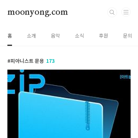
본문 바로가기
moonyong.com
홈
소개
음악
소식
후원
문의
피아니스트 문용
173