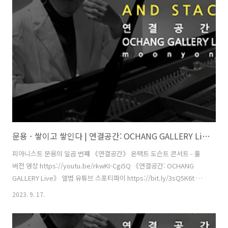
(STUDIO2F) 촬영 - 유영균, 서두리 음향 - 곽동준(K-SOUND) 음향 조감
독 - 남동훈 협력 - 김세은 학예연구사, 양수영 코디네이터 [ 전시 ] 《환
경을 위한 디자인 행동주의》 주최·주관 - 문타라엔터테인먼트 | 협력 -
청주시, ..
문용 - 쌓이고 쌓인다 | 연결공간: OCHANG GALLERY Live 4K MV
피아니스트 문용의 일곱 번째 《연결공간》 온택트 도슨트 콘서트 - 풀
버전 영상 https://youtu.be/rkwKI-Cgi5Q 《연결공간: OCHANG
GALLERY Live》 앨범 유튜브 스포티파이 https://bit.ly/3sQ5K6t 애
플뮤직 작곡・편곡・연주 - 문용(moonyong) 대본・내레이션 - 문용
2023. 9. 17.
(moonyong) 기획・행정 및 디자인・모션그래픽・홍보 - 김문용 연
출・의상 및 홍보 - 장초영(TAra) 보조 스태프 - 임미영 영상 - 유영균
(STUDIO2F) 촬영 - 유영균, 서두리 음향 - 곽동준(K-SOUND) 음향 조감