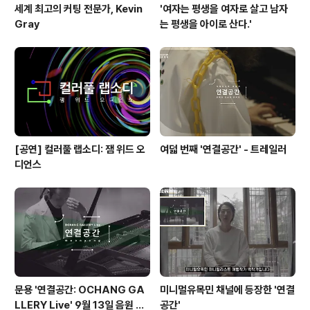
세계 최고의 커팅 전문가, Kevin
'여자는 평생을 여자로 살고 남자
Gray
는 평생을 아이로 산다.'
[공연] 컬러풀 랩소디: 잼 위드 오
여덟 번째 '연결공간' - 트레일러
디언스
문용 '연결공간: OCHANG GA
미니멀유목민 채널에 등장한 '연결
LLERY Live' 9월 13일 음원 발
공간'