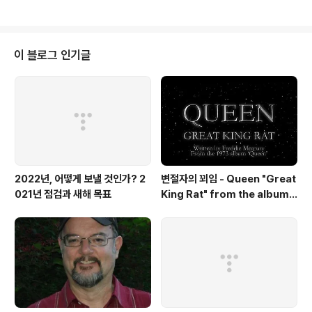
곡・연주 - 문용(moonyong) 대본・내레이션 - 문용(m
oonyong) 기획・행정 및 디자인・모션그래픽・홍보 -
김문용 연출・의상 및 홍보 - 장초영(TAra) 보조 스태프 -
임미영 영상 - 유영균(STUDIO2F) 촬영 - 유영균, 서두리
이 블로그 인기글
음향 - 곽동준(K-SOUND) 음향 조감독 - 남동훈 협력 -
김세은 학예연구사, 양수영 코디네이터 [ 전시 ] 《환경을 위
한 디자인 행동주의》 주최·주관 - 문타라엔터테인먼트 | 협
력 - 청주시, ..
2022년, 어떻게 보낼 것인가? 2
변절자의 꾀임 - Queen "Great
021년 점검과 새해 목표
King Rat" from the album
'Queen'(1973)