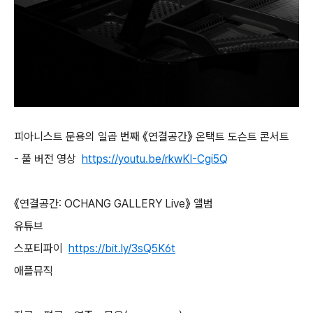
피아니스트 문용의 일곱 번째 《연결공간》 온택트 도슨트 콘서트
- 풀 버전 영상
https://youtu.be/rkwKI-Cgi5Q
《연결공간: OCHANG GALLERY Live》 앨범
유튜브
스포티파이
https://bit.ly/3sQ5K6t
애플뮤직