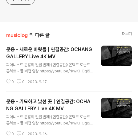
더보기
musiclog
의 다른 글
문용 - 새로운 바윗돌 | 연결공간: OCHANG
GALLERY Live 4K MV
글 내용
피아니스트 문용의 일곱 번째 《연결공간》 온택트 도슨트
콘서트 - 풀 버전 영상 https://youtu.be/rkwKI-Cgi5Q
《연결공간: OCHANG GALLERY Live》 앨범 유튜브 스
0
0
2023. 9. 17.
포티파이 https://bit.ly/3sQ5K6t 애플뮤직 작곡・편
곡・연주 - 문용(moonyong) 대본・내레이션 - 문용(m
oonyong) 기획・행정 및 디자인・모션그래픽・홍보 -
문용 - 기묘하고 낯선 곳 | 연결공간: OCHA
김문용 연출・의상 및 홍보 - 장초영(TAra) 보조 스태프 -
임미영 영상 - 유영균(STUDIO2F) 촬영 - 유영균, 서두리
NG GALLERY Live 4K MV
글 내용
음향 - 곽동준(K-SOUND) 음향 조감독 - 남동훈 협력 -
피아니스트 문용의 일곱 번째 《연결공간》 온택트 도슨트
김세은 학예연구사, 양수영 코디네이터 [ 전시 ] 《환경을 위
콘서트 - 풀 버전 영상 https://youtu.be/rkwKI-Cgi5Q
한 디자인 행동주의》 주최·주관 - 문타라엔터테인먼트 | 협
《연결공간: OCHANG GALLERY Live》 앨범 유튜브 스
력 - 청주시, ..
0
0
2023. 9. 16.
포티파이 https://bit.ly/3sQ5K6t 애플뮤직 작곡・편