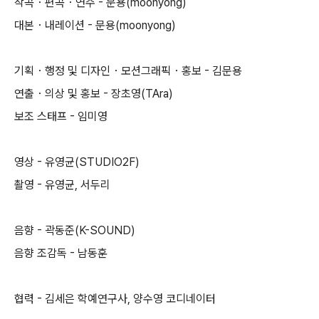
작곡・편곡・연주 - 문용(moonyong)
대본・내레이션 - 문용(moonyong)
기획・행정 및 디자인・모션그래픽・홍보 - 김문용
연출・의상 및 홍보 - 장초영(TAra)
보조 스태프 - 임미영
영상 - 유영균(STUDIO2F)
촬영 - 유영균, 서두리
음향 - 곽동준(K-SOUND)
음향 조감독 - 남동훈
협력 - 김세은 학예연구사, 양수영 코디네이터