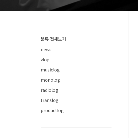
분류 전체보기
news
vlog
musiclog
monolog
radiolog
translog
productlog