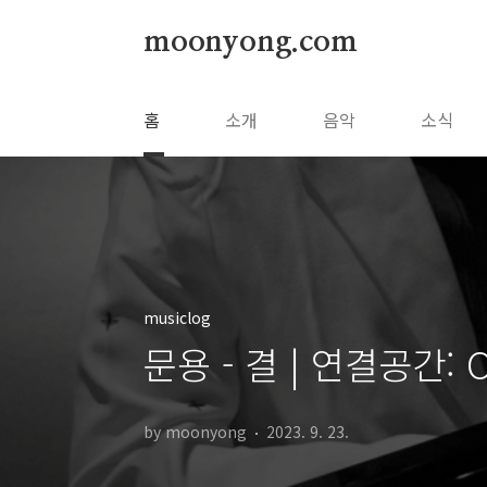
본문 바로가기
moonyong.com
홈
소개
음악
소식
musiclog
문용 - 결 | 연결공간: O
by moonyong
2023. 9. 23.