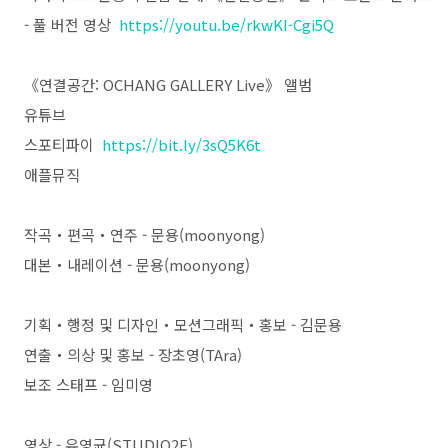
- 풀 버전 영상
https://youtu.be/rkwKI-Cgi5Q
《연결공간: OCHANG GALLERY Live》 앨범
유튜브
스포티파이
https://bit.ly/3sQ5K6t
애플뮤직
작곡・편곡・연주 - 문용(moonyong)
대본・내레이션 - 문용(moonyong)
기획・행정 및 디자인・모션그래픽・홍보 - 김문용
연출・의상 및 홍보 - 장초영(TAra)
보조 스태프 - 임미영
영상 - 유영균(STUDIO2F)