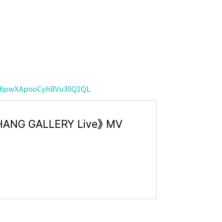
PC6pwXApooCyhBVu30Q1QL
NG GALLERY Live》 MV