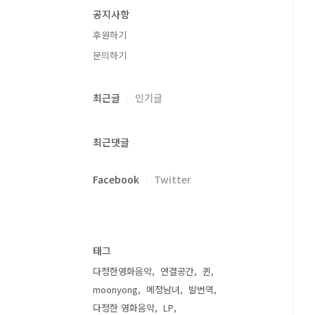
공지사항
후원하기
문의하기
최근글
인기글
최근댓글
Facebook
Twitter
태그
다정한영화음악
연결공간
퀸
moonyong
메정남녀
발번역
다정한 영화음악
LP