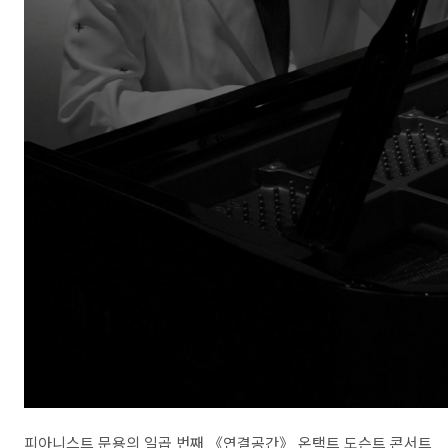
피아니스트 문용의 일곱 번째 《연결공간》 온택트 도슨트 콘서트