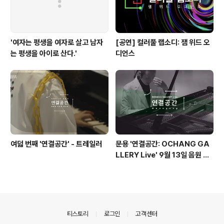
'여자는 평생을 여자로 살고 남자
[공연] 컬러풀 랩소디: 잼 위드 오
는 평생을 아이로 산다.'
디언스
여덟 번째 '연결공간' - 트레일러
문용 '연결공간: OCHANG GA
LLERY Live' 9월 13일 음원 발
매
의안내
티스토리
로그인
고객센터