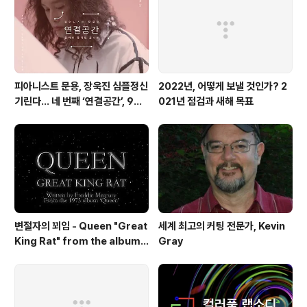
을 제안하는 전시다. 문용은 전시 소개와 함께 ‘호수’, ‘기묘
하고 낯선 곳’ 등 신비한 분위기를 연출한 8곡의 창작곡을
발표하며 ..
피아니스트 문용, 장욱진 심플정신
2022년, 어떻게 보낼 것인가? 2
기린다… 네 번째 ‘연결공간’, 9월
021년 점검과 새해 목표
23일 최초 공개
변절자의 꾀임 - Queen "Great
세계 최고의 커팅 전문가, Kevin
King Rat" from the album
Gray
'Queen'(1973)