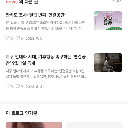
더보기
news
의 다른 글
만족도 조사: 일곱 번째 ‘연결공간’
글 내용
🎼 일곱 번째 '연결공간' 즐겁게 감상하셨나요? 아래 링크
를 통해 만족도 조사에 참여하실 수 있습니다. 참여하신 분
들을 위한 기념품이 준비되어 있으니, 많은 참여 바랍니다!
0
0
2023. 9. 1.
▶️ https://forms.gle/tcankUYXiDJtSv2c7 -- #청주
시립미술관_오창전시관 #연결공간 #피아니스트문용 #온
택트도슨트콘서트 #아트체인지업 #온라인미디어예술활
지구 열대화 시대, 기후행동 촉구하는 ‘연결공
동지원 #한국문화예술위원회
간’ 9월 1일 공개
글 내용
지구 열대화 시대, 기후행동 촉구하는 ‘연결공간’ 9월 1일
공개 특별 출연 미니멀유목민, 청주시립미술관 유튜브 최
초 공개 피아니스트 문용의 일곱 번째 ‘연결공간’ 온택트 도
0
0
2023. 8. 31.
슨트 콘서트 2023년 08월 31일 -- 피아니스트 문용의
일곱 번째 ‘연결공간’ 온택트 도슨트 콘서트가 9월 1일(금)
저녁 7시 청주시립미술관 유튜브 채널을 통해 최초 공개된
다. 이번 ‘연결공간’은 청주시립미술관 오창전시관 기획전
‘환경을 위한 디자인 행동주의’와 함께한다. ◇ 음악과 함
이 블로그 인기글
께 전하는 기후행동 촉구 메시지 ‘환경을 위한 디자인 행동
주의’는 기후 위기에 문제를 제기하고, 디자인을 통한 해법