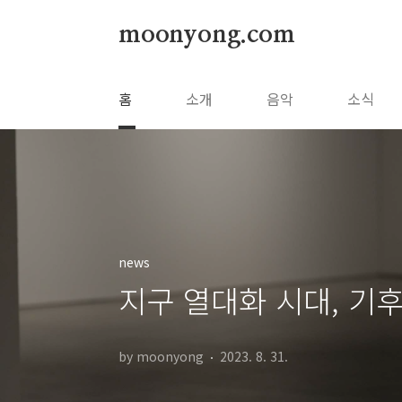
본문 바로가기
moonyong.com
홈
소개
음악
소식
news
지구 열대화 시대, 기후
by moonyong
2023. 8. 31.