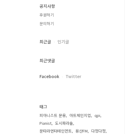
공지사항
후원하기
문의하기
최근글
인기글
최근댓글
Facebook
Twitter
태그
피아니스트 문용
아트체인지업
qpi
Pianist
도시파라솔
문타라엔터테인먼트
용산FM
다정다정