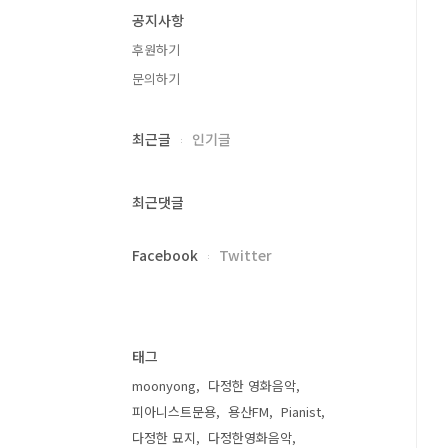
공지사항
후원하기
문의하기
최근글
인기글
최근댓글
Facebook
Twitter
태그
moonyong
다정한 영화음악
피아니스트문용
용산FM
Pianist
다정한 묘지
다정한영화음악