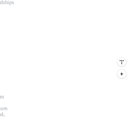
rdships
es
edom
nd,