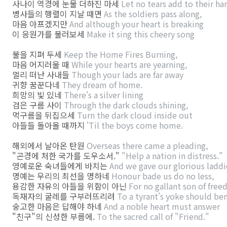
사나이 역경에 눈물 더하진 마세
Let no tears add to their ha
병사들의 행렬이 지날 때면
As the soldiers pass along,
마음 아프겠지만
And although your heart is breaking
이 응원가를 불러보세
Make it sing this cheery song
불을 지펴 두세
Keep the Home Fires Burning,
마음 어지러울 때
While your hearts are yearning,
멀리 떠난 사내들
Though your lads are far away
귀향 꿈꾼다네
They dream of home.
희망의 빛 있네
There's a silver lining
검은 구름 사이
Through the dark clouds shining,
먹구름을 뒤집으세
Turn the dark cloud inside out
아들들 돌아올 때까지
'Til the boys come home.
해외에서 날아온 탄원
Overseas there came a pleading,
"곤경에 처한 국가를 도우소서."
"Help a nation in distress."
영예로운 숙녀들에게 바치는
And we gave our glorious laddi
명예는 우리의 최선을 명하네
Honour bade us do no less,
용감한 자유의 아들을 위함이 아닌
For no gallant son of fre
독재자의 굴레를 구부러뜨리려
To a tyrant's yoke should be
숭고한 마음은 답해야 하네
And a noble heart must answer
"친구"의 신성한 부름에.
To the sacred call of "Friend."