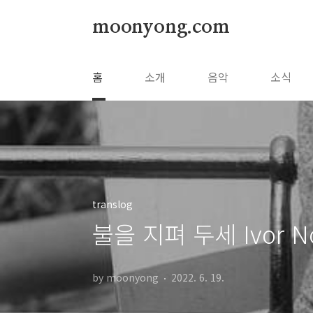
본문 바로가기
moonyong.com
홈
소개
음악
소식
translog
불을 지펴 두세 Ivor Nov
by moonyong
2022. 6. 19.