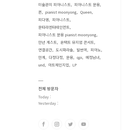
미술관의 피아니스트
피아니스트 문용
퀸
pianist moonyong
Queen
피다영
피아니스트
문타라엔터테인먼트
피아니스트 문용 pianist moonyong
만년 게스트
온택트 뮤지엄 콘서트
연결공간
도시파라솔
발번역
피아노
만게
다정다정
문용
qpi
메정남녀
und
아트체인지업
LP
전체 방문자
Today :
Yesterday :