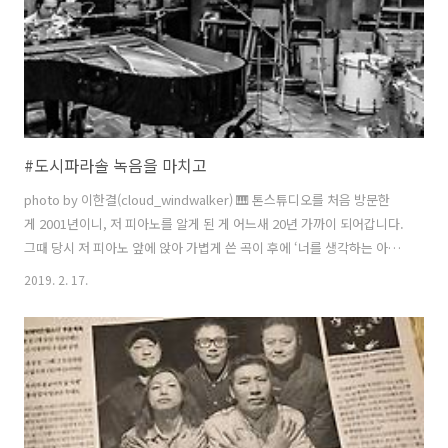
#도시파라솔 녹음을 마치고
​photo by 이한결(cloud_windwalker) 🎹 톤스튜디오를 처음 방문한
게 2001년이니, 저 피아노를 알게 된 게 어느새 20년 가까이 되어갑니다.
그때 당시 저 피아노 앞에 앉아 가볍게 쓴 곡이 후에 ‘너를 생각하는 아
침’이라는 제목으로 1집 에 실렸지요. 그런 이유로 이번 녹음은 저에겐
2019. 2. 17.
의미가 남다른 작업이었습니다.😊 🎼 톤스튜디오라 하면 대한민국🇰🇷
에서 이름만 대면 알 법한 락밴드🤘대다수가 작업을 하는 곳인데, 그래서
저는 ‘대한민국의 애비로드’라 부르기도 합니다. 뜻밖의 사연으로 이번
에 톤스튜디오와 인연을 이어가게 됐는데, 우습게 들릴지 모르지만 그런
우연이 ‘그거슨 마치 운명’⚡️같은 느낌이 들어서 이 곳에서 작업을 하기로
마음을 먹었더랍니다. 익숙함이 주는 장점은 어색하거나 ..