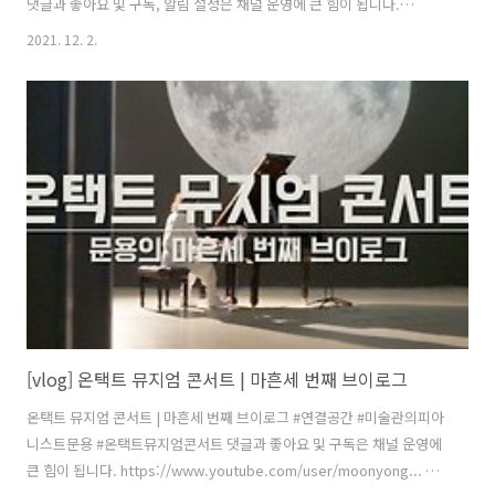
댓글과 좋아요 및 구독, 알림 설정은 채널 운영에 큰 힘이 됩니다.
https://www.youtube.com/moonyong59/?s... 촬영 문용
2021. 12. 2.
(moonyong), 임오성, 장초영 편집, 자막 문용(moonyong) 주최,주관
문타라엔터테인먼트 | 협찬 아르코미술관 후원 온라인미디어 예술활동
지원사업 문화체육관광부 한국문화예술위원회 ※ 2021년 문화체육관광
부와 한국문화예술위원회의 ‘온라인미디어 예술활동 지원사업’의 지원
을 받아 제작되었습니다. moonyong.com moontara.co.kr [
MooNTAra Ent. ]
[vlog] 온택트 뮤지엄 콘서트 | 마흔세 번째 브이로그
온택트 뮤지엄 콘서트 | 마흔세 번째 브이로그 #연결공간 #미술관의피아
니스트문용 #온택트뮤지엄콘서트 댓글과 좋아요 및 구독은 채널 운영에
큰 힘이 됩니다. https://www.youtube.com/user/moonyong... 애