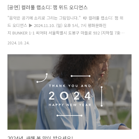
[공연] 컬러풀 랩소디: 잼 위드 오디언스
"음악은 공기에 소리로 그리는 그림입니다." 🎼 컬러풀 랩소디: 잼 위
드 오디언스 ▶️ 2024.11.10. (일) 오후 5시, 7시 평화문화진
지 BUNKER 1-1 씨어터 서울특별시 도봉구 마들로 932 (지하철 7호
선 도봉산역 1-1 출구) ✔ 관객 참여형 공연입니다. QR 코드 예약 후 참
2024. 10. 24.
석해주세요. -- 2024년 예술창작활동지원사업 선정 프로젝트 #컬러풀
랩소디 #잼위드오디언스 #피아니스트문용 #평화문화진지 주최·주
관 문타라엔터테인먼트 협력 도봉문화재단 평화문화진지 후원 서울
특별시 서울문화재단
2024년, 새해 복 많이 받으세요!