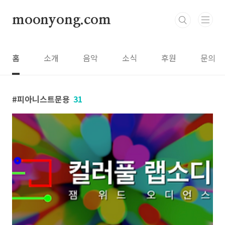
본문 바로가기
moonyong.com
홈
소개
음악
소식
후원
문의
피아니스트문용
31