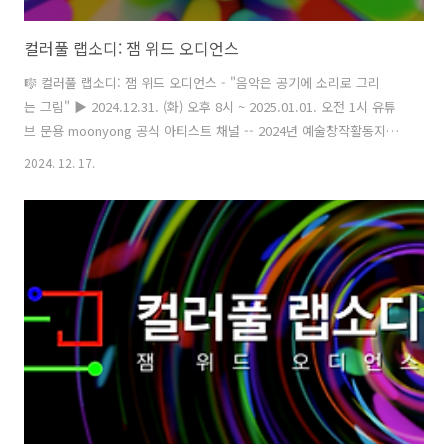
컬러풀 랩소디: 잼 위드 오디언스
🎼 컬러풀 랩소디: 잼 위드 오디언스 - "음악은 공기에 소리로 그리
는 그림" ▶️ 2024.12.31. (화) 오후 8시 ~ 2025.01.01. 오전 1시 유튜
브 문용 moonyong 공식 아티스트 채널 -- 2024년 예술창작활동지원
사업 선정 프로젝트 #컬러풀랩소디 #잼위드오디언스 #피아니스트문
2024. 12. 17.
용 주최·주관 문타라엔터테인먼트 후원 서울특별시 서울문화재단 협
력 도봉문화재단 평화문화진지 [ 트레일러 영상:
https://youtu.be/6c9Lf5Xjdpc?feature=shared ]