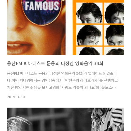
용산FM 피아니스트 문용의 다정한 영화음악 34회
용산FM 피아니스트 문용의 다정한 영화음악 34회가 업데이트 되었습니
다.이번 피다영에서는 경인방송에서 "박현준의 라디오가가"를 진행하고
계신 PDJ 박현준 님을 모시고영화 '사랑도 리콜이 되나요'와 '올모스트
페이머스'를 중심으로 영화와 영화음악 이야기를 나누었습니다. 그럼 용
2019. 3. 10.
산FM 피아니스트 문용의 다정한 영화음악 34회를 들어보시기 바랍니다.
댓글과 좋아요는 커다란 힘이 됩니다 :) [팟티]1부
https://www.podty.me/episode/142299452부
https://www.podty.me/episode/14229946 [팟빵]1부
http://www.podbbang.com/ch/7604?e=22808708 2부