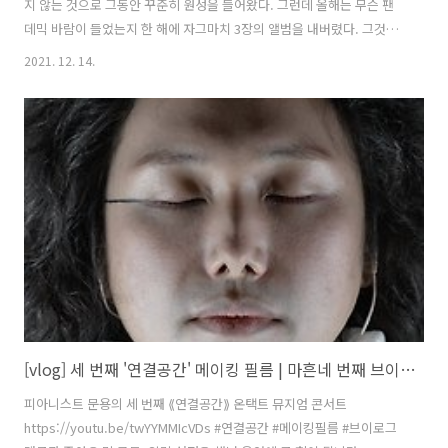
지 않는 것으로 그동안 꾸준히 원성을 들어왔다. 그런데 올해는 무슨 팬
데믹 바람이 들었는지 한 해에 자그마치 3장의 앨범을 내버렸다. 그것도
신곡 17곡 포함, 모두 라이브로 28곡을 말이다.
2021. 12. 14.
https://bit.ly/3E0CWIq 문용 ⟪연결공간: 물질의 바다 - ARKO Art
Center Live⟫ www.youtube.com https://bit.ly/3Il7TdP 문용 ⟪연결
공간: 험하고 먼 길도 함께하면 괜찮아 - SeMA Live⟫
www.youtube.com https://bit.ly/3pprHDH 문용 ⟪연결공간: SeMA
Live SF2021⟫ 서울시립미술관 라이브 앨범 www.youtube.com 의도
한 건 아..
[vlog] 세 번째 '연결공간' 메이킹 필름 | 마흔네 번째 브이로그 | 온라인미디어 예술활동 지원사업 아트 체인지업 Art Change UP
피아니스트 문용의 세 번째 ⟪연결공간⟫ 온택트 뮤지엄 콘서트
https://youtu.be/twYYMMIcVDs #연결공간 #메이킹필름 #브이로그