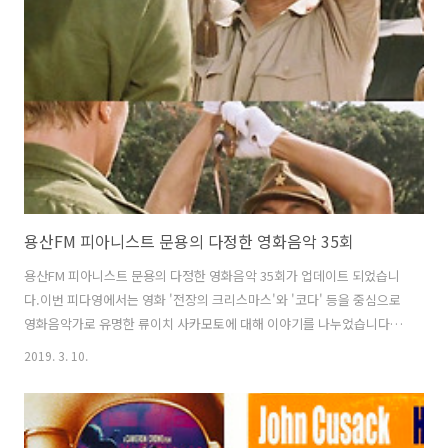
아하고 있습니다.😆 남들이 보면 아주 우스운 모양새일텐데 그래도 실룩
실룩 웃으면서 모니터 하고 있습니다. 저 혼자서만 좋은 거면 어쩌나 걱
정하면서 말이죠!😱 - 🎙녹음을 진행한 #톤스튜디오 는 #제주 에도 스튜
디오가 있다..
용산FM 피아니스트 문용의 다정한 영화음악 35회
용산FM 피아니스트 문용의 다정한 영화음악 35회가 업데이트 되었습니
다.이번 피다영에서는 영화 '전장의 크리스마스'와 '코다' 등을 중심으로
영화음악가로 유명한 류이치 사카모토에 대해 이야기를 나누었습니다.
그럼 용산FM 피아니스트 문용의 다정한 영화음악 35회를 들어보시기 바
2019. 3. 10.
랍니다.댓글과 좋아요는 커다란 힘이 됩니다 :)
https://www.podty.me/episode/14229947
http://www.podbbang.com/ch/7604?e=22873843