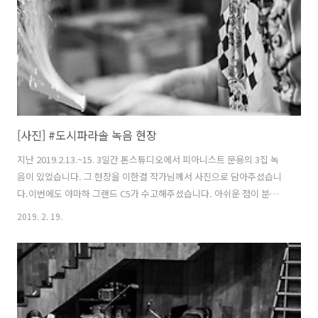
http://www.podbbang.com/ch/7604?e=22808709
[사진] #도시파라솔 녹음 현장
지난 2019.2.13.~15. 3일간 톤스튜디오에서 피아니스트 문용의 3집 녹
음이 있었습니다. 그 현장을 이한결 작가님께서 사진으로 담아주셨습니
다.이번에도 야마하 그랜드 C5가 수고해주셨습니다. 아쉬운 점이 분명히
있음에도, 균일한 품질을 이유로 야마하 그랜드를 선호합니다.이번 앨범
2019. 2. 19.
의 컨셉과 잘 어울리는 소리였으며, 조율사 선생님의 노고로 피아노 소리
의 100%를 끌어낸 듯합니다.덕분에 피아노를 완전히 믿고 의지하며 편
안한 마음으로 녹음할 수 있었습니다. 조율사 선생님께 감사의 뜻을 전합
니다.사실 이 피아노는 나이가 꽤 있는 피아노로 저에겐 매우 익숙합니
다.제가 안 지는 20년 가까이 되었고, 그 이전 부터 녹음실에 있었을테니
20년이 훌쩍 넘은 피아노일 것입니다.레이지본 2집 수록곡 'Lazy'와 '..