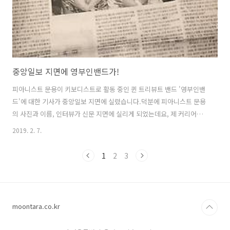
중앙일보 지면에 영부인밴드가!
피아니스트 문용이 키보디스트로 활동 중인 퀸 트리뷰트 밴드 '영부인밴
드'에 대한 기사가 중앙일보 지면에 실렸습니다.덕분에 피아니스트 문용
의 사진과 이름, 인터뷰가 신문 지면에 실리게 되었는데요, 제 커리어에
있어 손가락에 꼽을 만한 일이라 스스로도 신기하여 소개합니다. 사진은
2019. 2. 7.
인터뷰 당일 사진 기자님께서 앨범 커버를 재현하려고 상당히 공들여 연
출한 것인데, 역시 모델이 달라서인지 오리지널과 차이가 나는 것은 어쩔
1
2
3
수 없는 듯 합니다.^^ 같은 내용의 기사 링크 및 카드뉴스는 아래와 같습
니다. https://www.joongang.co.kr/article/23273673 22년동안 퀸
따라하던 밴드... 프레디 닮으려고 '1일 1끼'까지 | 중앙일보이들에게 퀸
은 ‘종교’이자 ‘삶 그 자체’이다.www.jo..
moontara.co.kr