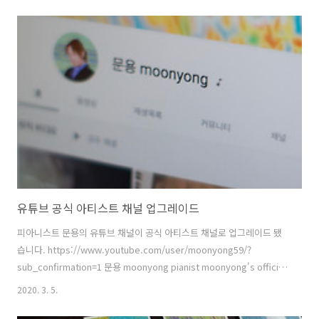
빌며 모두의 건강을 빕니다. 자리해 주신 모든 분들과 주최해 주신
@gaga77page 진행 맡아 주신 @tara_choyoung 시간 내어 자리해
주신 @sfwriterjeong 에 감사 드립니다. #연결공간 #아티스트토크 #
상영회 #피아니스트문용🎹 #정소연작가 관련 게시물: ⟪연결공간⟫ 상영
회 + 아티스트 토크 - https://moonyong.tistory.com/m/6459
유튜브 공식 아티스트 채널 업그레이드
피아니스트 문용의 유튜브 채널이 공식 아티스트 채널로 업그레이드 됐
습니다. https://www.youtube.com/user/moonyong59/?
sub_confirmation=1 문용 moonyong pianist moonyong's official
channel www.youtube.com 유튜브 공식 아티스트 채널이 되면 유튜
2020. 3. 5.
브에서 이름 옆에 작은 음표를 달아줍니다. 그 아래에는 뮤직비디오 섹션
과 앨범 섹션이 생깁니다. 유튜브 크리에이터 스튜디오에서 아티스트 프