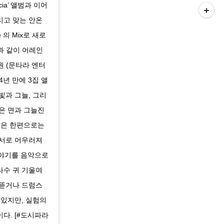
ncia’ 앨범과 이어
리고 맞는 안온
 의 Mix로 새로
과 같이 어레인
0원 (문타라 엔터
4년 만에 3집 앨
빛과 그늘, 그리
은 면과 그늘진
들은 한편으로는
 서로 어우러져
이야기를 음악으로
다수 귀 기울여
 뜯거나 드럼스
 있지만, 실험의
다. [#도시파라