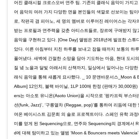
어진 클래시컬 크로스오버 연주 팀. 기존의 클래식 음악이 가지고
어 음악의 여러 가지 다양한 면을 본인들의 색깔로 선보이는 팀이다
로, 작편곡 겸 피아노, 세 명의 멤버로 이루어진 레이어스는 각자
받는 프로필과 연주력을 갖춘 아티스트들로, 장르에 구애받지 않
음악을 구현하고 있다. [One Day] 앨범은 2018년에 발표한 스
았다. 이른 아침부터 지친 하루를 보내고 잠들 때까지 보통의 하
풀어냈다. 새벽에 간절한 소망을 담아 기도하는 마음, 현대 도시의
질 녘 노을과 달빛 아래서의 산책까지, 일상에서 일어나는 다양한
래식 음악을 통해 새롭게 묘사했다. _ 10 문앤바운서스_Moon & Bou
Album] 12인치, 블랙 바이닐, 1LP 100매 한정 (판매가 30,000원) 
ers는 아소토 유니온(Asoto Union)을 시작으로 ‘펑카프릭 부스터(fu
션(funk, Jazz)’, ‘구릉열차 (Reggae, pop)’를 통하여 리듬에 
여온 베이시스트 김문희 의 솔로 프로젝트이다. 스페인 유학 과정
미를 얻게 된 Sequencing으로, 연주와 Sequencing의 경계에서 Rh
d에 대해 탐미하고 있는 앨범 ‘Moon & Bouncers meets Valenci