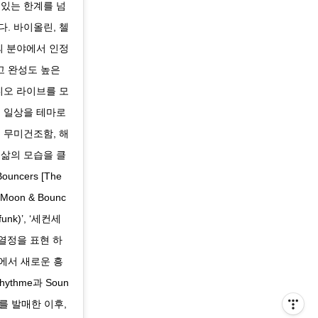
 있는 한계를 넘
. 바이올린, 첼
의 분야에서 인정
고 완성도 높은
튜디오 라이브를 모
루 일상을 테마로
 무미건조함, 해
 삶의 모습을 클
ncers [The
Moon & Bounc
nk)’, ‘세컨세
대한 열정을 표현 하
에서 새로운 흥
ythme과 Soun
a’를 발매한 이후,