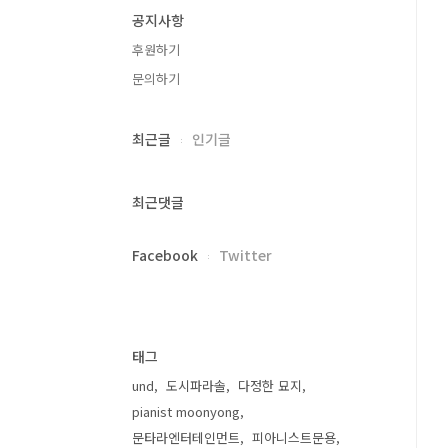
공지사항
후원하기
문의하기
최근글
인기글
최근댓글
Facebook
Twitter
태그
und
도시파라솔
다정한 묘지
pianist moonyong
문타라엔터테인먼트
피아니스트문용