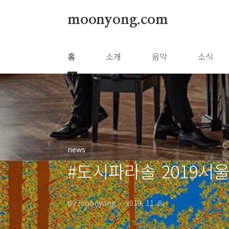
본문 바로가기
moonyong.com
홈
소개
음악
소식
news
#도시파라솔 2019
by moonyong
2019. 11. 8.