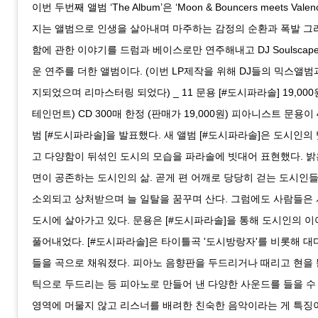
이번 두번째 앨범 ‘The Album’은 ‘Moon & Bouncers meets Vale
지는 앨범으로 인생을 살아내며 마주하는 감정의 순환과 폭발 그
함에 관한 이야기를 드럼과 베이스로만 연주해내고 DJ Soulscape
운 연주를 더한 앨범이다. (이번 LP제작을 위해 DJ들의 믹스앨범
지되었으며 리마스터링 되었다) _ 11 문용 [#도시파라솔] 19,00
테인먼트) CD 300매 한정 (판매가 19,000원) 피아니스트 문용이 
범 [#도시파라솔]을 발표했다. 새 앨범 [#도시파라솔]은 도시인의 
고 다양함이 뒤섞인 도시의 모습을 파라솔에 빗대어 표현했다. 밝
면이 공존하는 도시인의 삶. 곧게 편 어깨로 당당히 걷는 도시인
소외되고 상처받으며 늘 일탈을 꿈꾸며 산다. 그럼에도 사람들은
도시에 살아가고 있다. 문용은 [#도시파라솔]을 통해 도시인의 
풀어내었다. [#도시파라솔]은 타이틀곡 '도시방랑자'를 비롯해 대
들을 곡으로 채워졌다. 피아노 음향판을 두드리거나 때리고 현을
틱으로 두드리는 등 피아노로 만들어 낸 다양한 사운드를 들을 수
영역에 머물지 않고 리스너를 배려한 친숙한 음악이라는 게 특징이