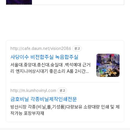
http://cafe.daum.net/vision2086
광고
사당이수 비전합주실 녹음합주실
서울대.중앙대.총신대.숭실대 .백석예대 근거
리 엔지니어상시대기 좋은소리 A룸 2시간기
준/3회마다 원테이크 합주녹음 서비스진행
중 카톡즉시전송
http://m.kumhovinyl.com
광고
금호비닐 각종비닐제작인쇄전문
방산시장 각종(비닐,롤,기성품)다량보유 소량대량 인쇄 및 제
작가능 포장부자재
로그 정보