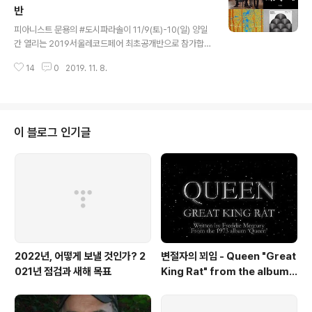
p://omn.kr/1lk6s ] 피아니스트 문용이 수많은 '도시방랑
반
글 내용
자'에게 건네는 위로 [인터뷰] 피아니스트 문용, 지난 9월
피아니스트 문용의 #도시파라솔이 11/9(토)-10(일) 양일
세 번째 앨범 star.ohmynews.com 매너를 유지하면서
간 열리는 2019서울레코드페어 최초공개반으로 참가합니
도 고심한 흔적이 느껴지는, 꼼꼼한 질문을 준비해주신 윤
다. 문화역서울284에서 열리는 2019서울레코드페어 최
태호 기자님께 감사의..
14
0
2019. 11. 8.
초공개반 부스에서 #도시파라솔 CD버전을 만나보실 수
있습니다. #도시파라솔 LP는 2층 49번 나비춤춘다 부스
에서 찾아보실 수 있으며, 100번 넘버링반과 같은 골든넘
버를 포함해 판매합니다. Instagram에서 이 게시물 보기
2019 서울레코드페어 3 (총 33종의 앨범을 가나다 순으
이 블로그 인기글
로 소개해 드립니다.) _ 금요일에는 올해 공연과 사인회 일
정도 알려드릴 예정입니다. 한정반 및 최초공개반은 SNS
공개가 끝난 이후 홈페이지와 서울레코드페어 소개 포스트
에서 한 눈에 확인하실 수 있습니다 _ 09 레이어스_Layer
s [One Day]..
2022년, 어떻게 보낼 것인가? 2
변절자의 꾀임 - Queen "Great
021년 점검과 새해 목표
King Rat" from the album
'Queen'(1973)