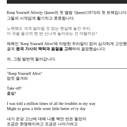
Keep Yourself Alive는 Queen의 첫 앨범 'Queen'(1973)의 첫 트랙입니다
그들의 시작답게 활기차고 풋풋합니다.
노력해도 크게 달라질 것 없는 현실에 놓인 우리,
이 곡을 들으며 한 번 신나게 놀아보는 건 어떨까요?
제목인 'Keep Yourself Alive'에
마땅한 우리말이 없어 심각하게 고민했
결국
원곡 가사의 맥락과 음절을 고려
하여 결정했습니다.
자, 그럼 발번역 들어갑니다.
"Keep Yourself Alive"
맘껏 즐겨라
Take off!
출발!
I was told a million times of all the troubles in my way
Might to grow a little wiser little better ev'ry day
내가 온갖 고난에 대해
나름
백만 번은 들었어
조금은 현명해지려고 조금은 나아가려고