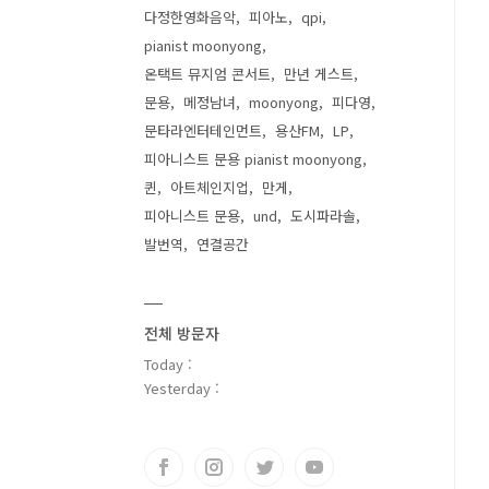
다정한영화음악
피아노
qpi
pianist moonyong
온택트 뮤지엄 콘서트
만년 게스트
문용
메정남녀
moonyong
피다영
문타라엔터테인먼트
용산FM
LP
피아니스트 문용 pianist moonyong
퀸
아트체인지업
만게
피아니스트 문용
und
도시파라솔
발번역
연결공간
전체 방문자
Today :
Yesterday :