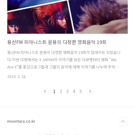
용산FM 피아니스트 문용의 다정한 영화음악 19회
용산FM 피아니스트 문용의 다정한 영화음악 19회가 업데이트 되었습니
다.이번 다영에서는 X JAPAN의 이야기를 담은 다큐멘터리 영화 "We
Are X"를 중심으로그들과 그들의 음악에 대해 이야기를 나누며 추억을
소환 했습니다.만게 님은 노래방이 가고 싶어졌다고 ㅋ 다정한 영화음악
2018. 3. 28.
19회 녹음은 문타라스튜디오에서 이뤄졌습니다. 그럼 용산FM 피아니스
트 문용의 다정한 영화음악 19회를 들어보시기 바랍니다.댓글과 좋아요
1
2
3
4
5
는 커다란 힘이 됩니다 :) 팟티:
https://www.podty.me/episode/14229929팟빵:
http://www.podbbang.com/ch/7604?e=22568300
moontara.co.kr