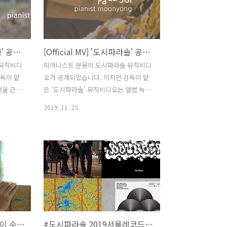
하고 실천
 답이다.
 홍대 앞
어 버렸으
[Official MV] '도시방랑자' 공식 뮤직비디오 공개
[Official MV] '도시파라솔' 공식 뮤직비디오 공개
 처럼 독
 자본으로
 뮤직비디
피아니스트 문용의 도시파라솔 뮤직비디
는 홍대 앞
독이 맡
오가 공개되었습니다. 이지안 감독이 맡
다가 그
서울 근교
은 '도시파라솔' 뮤직비디오는 앨범 녹음
 언젠가..
상을 통해
현장을 고스란히 담아내었습니다. 영상을
2019. 11. 25.
니다. 다
통해 그 현장을 한번 살펴보시길 바랍니
신 작가
다. #도시파라솔 앨범 발매기념 콘서트:
늘 곱슬
톤스튜디오 LIVE 일시; 2019.12.14.(토)
안고 으
오후 5시 장소: 톤스튜디오 LIVE STUDIO
나타난다.
(서울 마포구 성미산로 64-5) 예매:
 손을 보며
https://tumblbug.com/livedosifalasol
주했는데
#도시파라솔 발매기념 콘서트 :: 톤스튜디
는 진짜
오 LIVE #도시파라솔 발매기념 콘서트에
도시방랑자
자리해주세요. 앨범제작 후원인 1+1 티켓
[인터뷰] 피아니스트 문용이 수많은 '도시방랑자'에게 건네는 위로
#도시파라솔 2019서울레코드페어 최초공개반
. 모래바
혜택을 드립니다. www.tumblbug.com