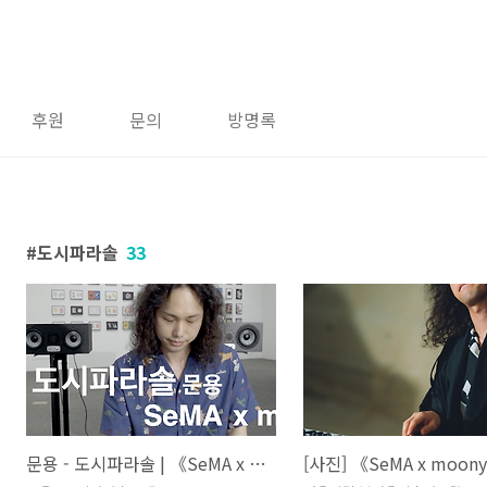
후원
문의
방명록
도시파라솔
33
문용 - 도시파라솔 | 《SeMA x moonyong》 서울시립미술관 6월 뮤지엄나이트 | 김영나 《물체주머니》
[사진] 《SeMA x moon