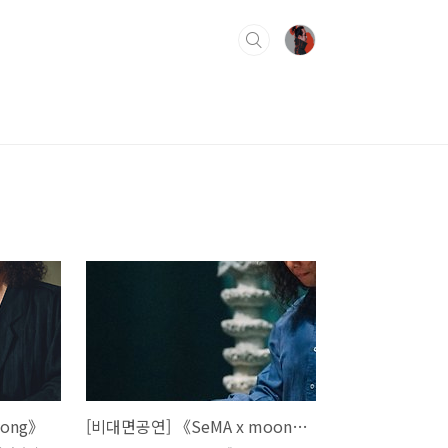
yong》
[비대면공연] 《SeMA x moonyong》| Seoul Museum of Art