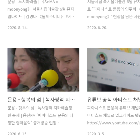
문용 - 도시파라솔 | 《SeMA x
서울시립 북서울미술관 6월 뮤
moonyong》 서울시립미술관 6월 뮤지
트 '피아니스트 문용의 연주회 《
엄나이트 | 김영나 《물체주머니》 #서울
moonyong》' 현장을 담은 사
시립미술관 #뮤지엄나이트 #moonyong
합니다. Part. I 레안드로 에를
2020. 8. 14.
2020. 6. 20.
김영나 《물체주머니》 전시 공간에서
(Leandro Erlich) x 문용(moon
《SeMA x moonyong》 풀버전:
《레안드로 에를리치: 그림자를
https://youtu.be/ZGPXOboTGjU "기
고》 전시 공간에서 문용의 자작
억과 사물의 의미를 재발견하길 바랍니
주 했습니다. 1. 탑의 그림자 x mo
다." 김영나 디자이너의 말입니다. 저의
자동차 극장 x 도시방랑자 Part. 
곡 '도시파라솔'에서는 '파라솔'이 사물로
(Na Kim) x 문용(moonyong
등장하고 있습니다. 파라솔은 유희의 사
머니》 전시 공간에서 에어피아
물인 동시에 누군가에겐 생계의 사물입니
스를 비롯한 문용의 자작곡을 연
다. 그렇지만 결국 다양한 색상의 조화로
니다. 3. 물체주머니 x 도시파라솔
문용 - 행복의 섬 | 녹사평역 지하예술정원 축제 | 용산FM '피아니스트 문용의 다정한 영화음악' 공개방송 현장
귀결됩니다. 도시에는 다양한 색상의 사
그리기 x 에어피아노 '내면의 열정'
람들이 모여 살며 서로 상처와 치유를 나
III 레안드로 에를리치(Leandro Er
문용 - 행복의 섬 | 녹사평역 지하예술정
피아니스트 문용의 유튜브 채널
누며 삽니다. 도시의 파라솔은 빛과 그늘
문용(moonyong)《레안드로 
원 축제 | 용산FM '피아니스트 문용의 다
아티스트 채널로 업그레이드 됐
을 가르지만 그 알록달록한 색채는 조화
..
정한 영화음악' 공개방송 현장
https://www.youtube.com/
를 이루고 있습니다. 색상의 ..
#moonyong #행복의섬 #도시파라솔 마
sub_confirmation=1 문용 m
2020. 6. 16.
2020. 3. 5.
음껏 모여 웃을 수 있던 그 때, 2019년 10
pianist moonyong's official 