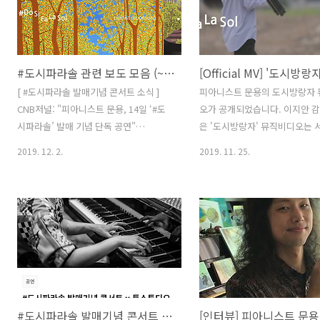
시고 연기까지 해주셨습니다. 진심 감사
자에 불과해, 한받 님 처럼 행동
합니다🙏 해당영상은 아래 링크에서 감상
하는 사람 앞에서는 그저 겸손이
하실 수 있습니다. ▶️
한때 대안으로 여겨졌던 ‘인디’는
https://youtu.be/0EDFjGCInlI 콘서트
에 갇혔고 시장에서는 ‘분류’되
#도시파라솔 관련 보도 모음 (~2019.12.)
자리해주신 분들 그리고 설문 답변주신
며 주류로 부터 ‘배제’되었다. 말
분들께 감사의 뜻을 전합니다. 다행히 긍
립적일 것만 같았지만 태생부터
[ #도시파라솔 발매기념 콘서트 소식 ]
피아니스트 문용의 도시방랑자
정적인 피드백이 많아 앞으로의 여정에
부터 자유롭지 않은 듯한 ‘인디’
CNB저널: "피아니스트 문용, 14일 ‘#도
오가 공개되었습니다. 이지안 감
큰 힘이 될 듯 합니다. 말씀주신 보완점 또
의 해체와 더불어 낡아빠져만 가
시파라솔’ 발매 기념 단독 공연"
은 '도시방랑자' 뮤직비디오는 
한 잘 새겨 듣겠습니다. 감사의 뜻으로 추
나마 호흡기로 연명하는 듯하다.
http://weekly.cnbnews.com/news/article.html?
공사현장에서 촬영했습니다. 영
2019. 12. 2.
2019. 11. 25.
첨을 통한 선물을..
no=131485 피아니스트 문용, 14일 ‘#도
그 현장을 한번 살펴보시길 바랍
시파라솔’ 발매 기념 단독 공연 피아니스
음은 이지안 감독님께서 남겨주
트 문용 '#도시파라솔' 발매 기념 단독콘
노트입니다. 피아니스트 문용은 
서트 포스터. (사진 = 문타라엔터테인먼
곱슬한 머리카락 사이에 햇살을 
트) 피아니스트 문용이 새 앨범을 내고 단
허으허~하는 물개 웃음과 함께 
독 콘서트를 연다. 문타라엔터테인먼트는
박수를 치는 손이 참 곱다. 고운
피아니스트 문용이..
생각했다. 이렇게 오랫동안 연
weekly.cnbnews.com 포춘코리아:
왜 아무도 못 알아듣는 거지? 그
"도시인의 빛과 그늘...피아니스트 문용
피아니스트가 맞는 것인가.. 
#도시파라솔 발매기념 콘서트 텀블벅 오픈
의 #도시파라솔 LP발매기념 콘서트"
뮤직비디오는 그렇게 시작되었다