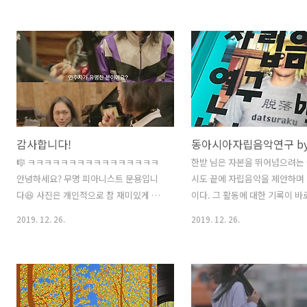
월 9일 문용 유튜브 채널 구독하기:
www.youtube.com 유튜브 
https://www.youtube.com/user/moonyong59/?
스트 채널이 되면 유튜브에서 이
sub_confirmation=1 애플 뮤직에서 문
작은 음표를 달아줍니다. 그 아
용 앨범 듣기:
직비디오 섹션과 앨범 섹션이 생
https://music.apple.com/kr/artist/moonyong/1199085719
유튜브 크리에이터 스튜디오에
문용 LP/CD 구매하기:
트 프로필을 작성할 수 있으며 
https://moontara.co.kr 문용 팔로우
서트 탭이 생깁니다. 하지만 콘
하기:
국에서는 아직 서비스가 되지 않
감사합니다!
https://www.facebook.com/pianistmoonyong
며, 현재 비활성 상태입니다. 만
https://www.instagram.com/moonyon..
내용이라면 댓글 달아주세요 :) 
🎼 ㅋㅋㅋㅋㅋㅋㅋㅋㅋㅋㅋㅋㅋㅋㅋㅋ
한받 님은 자본을 뛰어넘으려는
스트 채널의 자격 기준은 아래와
안녕하세요? 무명 피아니스트 문용입니
시도 끝에 자립음악을 제안하며 
다. 1..
다😆 사진은 개인적으로 참 재미있게 보
이다. 그 활동에 대한 기록이 바
는 장면인데요- 톤스튜디오에서 녹음 중
이다. 자립음악의 태동과 확립은
2019. 12. 26.
2019. 12. 26.
촬영한 #도시파라솔 뮤직비디오의 한 장
투쟁이 주요한 계기로 작용한 것
면입니다. 지난 14일 콘서트가 열려 자리
이는데, 개인적으로는 당시 신분
해주셨던 공간이기도 한데요. 앨범과 콘
롭지 않아 참여하지 못한 아쉬움
서트를 위해 아름다운 피아노 소리를 만
책에서 언급한 대다수의 현장들
들어주신 조율사 선생님께서 친히 출연하
지만 본인은 투쟁의지는 커녕 그