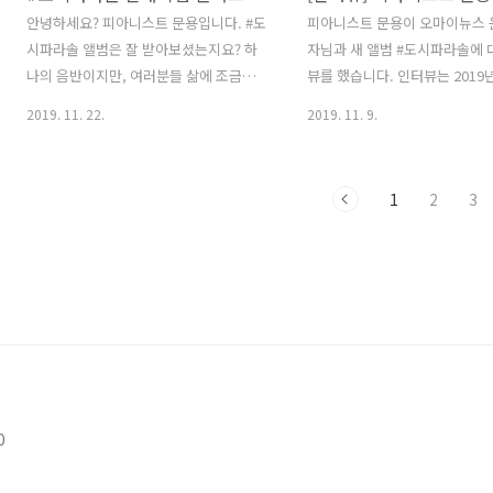
http://www.fortunekorea.co.kr/news/articleView.html?
람이 자욱한 황량한 공터 이승과
안녕하세요? 피아니스트 문용입니다. #도
피아니스트 문용이 오마이뉴스 
idxno=11963 도시인..
이 어디쯤 아마도 전생에 못 이
시파라솔 앨범은 잘 받아보셨는지요? 하
자님과 새 앨범 #도시파라솔에 
스트의 꿈을 놓지 못하는 한 남자
나의 음반이지만, 여러분들 삶에 조금이
뷰를 했습니다. 인터뷰는 2019년
무대도, 관객도 없이 바람 소리 
나마 윤택함을 더했으면 합니다. 앨범 발
일 기준, 오마이뉴스 음악 카테
2019. 11. 22.
2019. 11. 9.
..
매기념 콘서트를 준비했습니다. 12월 14
에서 찾아보실 수 있습니다. LP
일 (토) 오후 5시 앨범을 녹음한 톤스튜디
에 맞추어 이뤄진 이번 인터뷰는
오에서 공연을 합니다. 장소 특성상 선착
래와 같은 구성으로 이뤄졌습니다.
1
2
3
순 50석 까지만 모시기로 했습니다. 초대
1. 도시파라솔 엘피 제작기 | Part
로 모시고 싶지만, 사정상 티켓을 판매합
범과 마을 라디오 이야기 | Part 
니다. 다만, LP제작에 후원해주신 분들은
현재, 그리고 미래 [ 기사링크:
1+1 혜택을 드리려 합니다. 자세한 정보
http://omn.kr/1lk6s ] 피
는 오늘 밤 12시에 오픈하는 텀블벅 페이
이 수많은 '도시방랑자'에게 건
지
[인터뷰] 피아니스트 문용, 지난 
http://tumblbug.com/livedosifalasol
째 앨범 star.ohmynews.com 매너를
를 통해 제공하며, 그곳에서 예매 또한 가
유지하면서도 고심한 흔적이 느
능합니다. 콘서트에서 봬요. 감사합니다
꼼꼼한 질문을 준비해주신 윤태
0
:)
께 감사의..
http://tumblbug.com/livedosifalasol