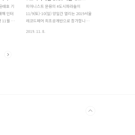
 저승 사
멜론 Melon:
윤태호 기
피아니스트 문용의 #도시파라솔이
룬 피아니
https://www.melon.com/album/detail.ht...
대해 인터
11/9(토)-10(일) 양일간 열리는 2019서울
가 있다.
애..
 11월 8
레코드페어 최초공개반으로 참가합니다.
만 가득한
고리 메인
문화역서울284에서 열리는 2019서울레
2019. 11. 8.
공개 시점
코드페어 최초공개반 부스에서 #도시파
 크게 아
라솔 CD버전을 만나보실 수 있습니다. #
 Part
도시파라솔 LP는 2층 49번 나비춤춘다
 2. 새 앨
부스에서 찾아보실 수 있으며, 100번 넘
3. 과거와
버링반과 같은 골든넘버를 포함해 판매합
니다. Instagram에서 이 게시물 보기
아니스트 문용
2019 서울레코드페어 3 (총 33종의 앨범
네는 위로
을 가나다 순으로 소개해 드립니다.) _ 금
9월 세 번
요일에는 올해 공연과 사인회 일정도 알
려드릴 예정입니다. 한정반 및 최초공개
껴지는,
반은 SNS 공개가 끝난 이후 홈페이지와
호 기자님
서울레코드페어 소개 포스트에서 한 눈에
확인하실 수 있습니다 _ 09 레이어스
_Layers [One Day]..