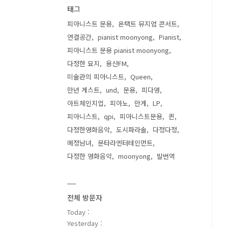
태그
피아니스트 문용
온택트 뮤지엄 콘서트
연결공간
pianist moonyong
Pianist
피아니스트 문용 pianist moonyong
다정한 묘지
용산FM
미술관의 피아니스트
Queen
만년 게스트
und
문용
피다영
아트체인지업
피아노
만게
LP
피아니스트
qpi
피아니스트문용
퀸
다정한영화음악
도시파라솔
다정다정
메정남녀
문타라엔터테인먼트
다정한 영화음악
moonyong
발번역
전체 방문자
Today :
Yesterday :