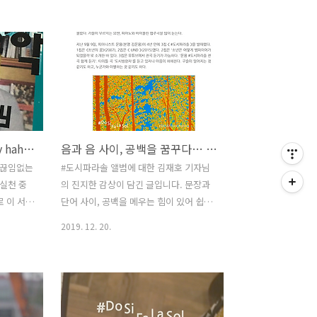
공식 아티
2019년을 어떻게 보냈는지 한번 돌아보
름 옆에
는 시간을 가지려 합니다. 1. 보헤미안 랩
래에는 뮤
소디 열풍에 따른 영부인밴드 활동 지난
깁니다.
해 말부터 불어닥친 뜻밖의 퀸 열풍에 영
서 아티스
부인밴드가 보기 드물게 바쁜 일정을 보
메뉴에 콘
냈습니다. 섭외 문의로 전화에 불이 났지
서트는 한
만, 멤버 분들 사정상 거절해야 하는 것들
는 듯하
이 많았습니다. 그렇게 성사되지 않은 섭
동아시아자립음악연구 by hahn vad
음과 음 사이, 공백을 꿈꾸다… 문용 3집 '도시방랑자'
약 잘못된
외 페이만 해도 한 사람 연봉은 충분히 나
공식 아티
왔다고 하네요! 덕분에 진행 중이던 #도시
 끊임없는
#도시파라솔 앨범에 대한 김재호 기자님
 같습니
파라솔 앨범 작업은 한 차례 미루어졌습
실천 중
의 진지한 감상이 담긴 글입니다. 문장과
니다. 볼륨 있는 일을 하던 도중에 또 다른
로 이 서적
단어 사이, 공백을 메우는 힘이 있어 쉽게
볼륨 있는 일이 생겨버려 부담이..
 두리반
잊히질 않아 다시 한번 일독을 권합니다.
2019. 12. 20.
으로 보
http://omn.kr/1l43t 음과 음 사이, 공백
이 자유
을 꿈꾸다… 문용 3집 '도시방랑자' [인터
이 있다.
뷰] 4년만에 3집 발매한 피아니스트 문용
을 스쳐갔
star.ohmynews.com
저 관찰