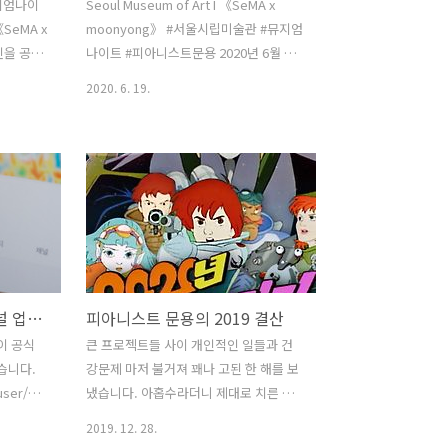
지엄나이
Seoul Museum of Art I 《SeMA x
SeMA x
moonyong》 #서울시립미술관 #뮤지엄
진을 공개
나이트 #피아니스트문용 2020년 6월 뮤
리치
지엄나이트 《SeMA x moonyong》 피
2020. 6. 19.
yong)
아니스트 문용 연주회 - 2020. 6. 19(금)
 드리우
19:00~19:45 (온라인 공연) 6월 뮤지엄나
곡을 연
이트는 피아니스트 문용이 서울시립 북서
on 2.
울미술관의 전시 작품 앞에서 느낀 감정
II 김영나
을 피아노 연주로 해석한 비대면 온라인
) 《물체주
공연입니다. - 프로그램 - [ 레안드로 에를
노 퍼포먼
리치(Leandro Erlich) I 탑의 그림자 ] ♪
주 했습
moon [ 레안드로 에를리치(Leandro
 4. 물체
Erlich) I 자동차 극장 ] ♪ 도시방랑자 [ 김
유튜브 공식 아티스트 채널 업그레이드
피아니스트 문용의 2019 결산
 Part.
영나 I 물체주머니 ] ♪ 도시파라솔 [ 김영
lich) x
나 I 물체그리기 ] ♪ 내면의 열정 : air
이 공식
큰 프로젝트들 사이 개인적인 일들과 건
에를리치:
piano perfor..
습니다.
강문제 마저 불거져 꽤나 고된 한 해를 보
user/moonyong59/?
냈습니다. 아홉수라더니 제대로 치른 듯
oonyong
합니다. 연말을 맞아, 또한 2020년대를
2019. 12. 28.
channel
맞아 새로운 10년을 준비하는 의미에서