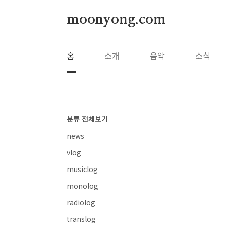
본문 바로가기
moonyong.com
홈
소개
음악
소식
분류 전체보기
news
vlog
musiclog
monolog
radiolog
translog