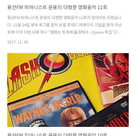
용산FM 피아니스트 문용의 다정한 영화음악 11회
용산FM 피아니스트 문용의 다정한 영화음악 11회가 업데이트 되었습니
다. 11월 24일 영국 록그룹 퀸의 보컬 프레디 머큐리의 기일을 맞아 지난
회에 이어 이번 다영 역시 "영화는 핑계에 불과하다 - Queen 특집"으로
진행되었습니다. 물론 10회와 11회 녹음은 같은 날 ㅋ 한국 퀸 팬클럽
2017. 11. 28.
Queen Forever 의 운영자이자 신촌 뮤직펍 Bohemian PJ의 운영자이
신 보헤미안PJ 님을 게스트로 모시고 플래시 고든(1980), 메트로폴리스
(1984), 하이랜더(1986), 웨인즈 월드(1992) 등을 중심으로 퀸의 음악에
대해 이야기 나눠보았습니다. [관련 링크] Queen Forever 다음 카페
Queen Forever 페이스북 다정한 영화음악 11회 녹음은 문타라스튜디
오에서 이뤄졌습니다. ..
용산FM 피아니스트 문용의 다정한 영화음악 10회