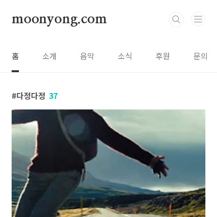
본문 바로가기
moonyong.com
홈
소개
음악
소식
후원
문의
다정다정
37