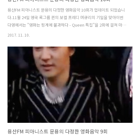
용산FM 피아니스트 문용의 다정한 영화음악 10회가 업데이트 되었습니
다.11월 24일 영국 록그룹 퀸의 보컬 프레디 머큐리의 기일을 맞아이번
다영에서는 "영화는 핑계에 불과하다 - Queen 특집"을 2회에 걸쳐 마련
해보았습니다. 한국 퀸 팬클럽 Queen Forever 의 운영자이자신촌 뮤직
2017. 11. 10.
펍 Bohemian PJ의 운영자이신 보헤미안PJ 님을 게스트로 모시고 플래
시 고든(1980), 메트로폴리스(1984), 하이랜더(1986), 웨인즈 월드
(1992) 등을 중심으로 퀸의 음악에 대해 이야기 나눠보았습니다. [관련
링크]Queen Forever 다음 카페Queen Forever 페이스북 다정한 영
화음악 10회 녹음은 문타라스튜디오에서 이뤄졌습니다.그럼 용산FM 피
아니스트 문용의 다정한 영화음악 10회를..
용산FM 피아니스트 문용의 다정한 영화음악 9회