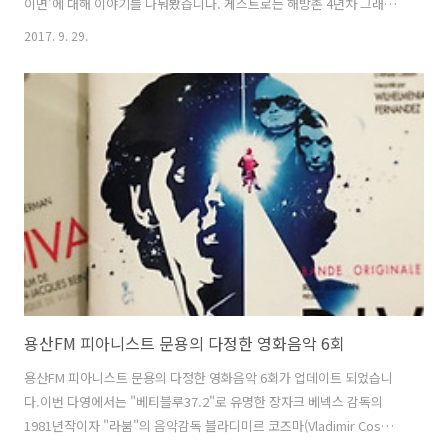
이면'에 대해 이야기를 나눠봤습니다. 게스트로는 해방촌 4년차 그래픽
디자이너이자얼터너티브 캐릭터 락 듀오 Amplixx (앰플릭스)의 아버지
2017. 9. 29.
(?) 윤경환 님께서 출연, 함께 영화와 음악에 대해 이야기 나눴습니다. 참
고로, '야쿠르트 아줌마 변천사'로 유명하신 그 분이시고,과거 폭스바겐
X 윤경환 프로젝트에 저를 음악으로 참여시키신 그 분이십니다.[관련 글
http://moonyong.com/6209 그럼 용산FM 피아니스트 문용의 다정한
영화음악 7회를 들어보시기 바랍니다. 팟티:
https://www.podty.me/episode/14229917팟빵: http://ww..
용산FM 피아니스트 문용의 다정한 영화음악 6회
용산FM 피아니스트 문용의 다정한 영화음악 6회가 업데이트 되었습니
다.이번 다영에서는 "베티블루37.2"로 유명한 장자크 베넥스 감독의
1981년작이자 "라붐"의 음악감독 블라디미르 코즈마(Vladimir Cosma)