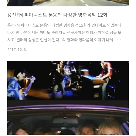
용산FM 피아니스트 문용의 다정한 영화음악 12회
용산FM 피아니스트 문용의 다정한 영화음악 12회가 업데이트 되었습니
다.이번 다영에서는 까미노 순례자길 전문가이신 여행가 이한결 님을 모
시고"월터의 상상은 현실이 된다."의 영화와 영화음악 이야기 나눠보았
습니다. 다정한 영화음악 12회 녹음은 문타라스튜디오에서 이뤄졌습니
2017. 12. 6.
다.그럼 용산FM 피아니스트 문용의 다정한 영화음악 12회를 들어보시기
바랍니다.댓글과 좋아요는 많은 힘이 됩니다 :) 팟티:
https://www.podty.me/episode/14229922팟빵:
http://www.podbbang.com/ch/7604?e=22474835