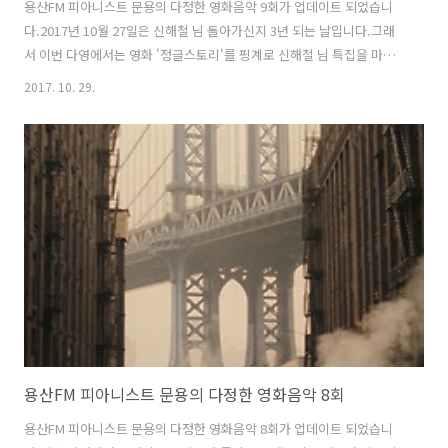
용산FM 피아니스트 문용의 다정한 영화음악 9회가 업데이트 되었습니
다.2017년 10월 27일은 신해철 님 돌아가신지 3년 되는 날입니다.그래
서 이번 다영에서는 영화 '정글스토리'를 핑계로 신해철 님 특집을 마련
해보았습니다. 다정한 영화음악 9회 녹음은 문타라스튜디오에서 이뤄졌
2017. 10. 29.
습니다.그럼 용산FM 피아니스트 문용의 다정한 영화음악 9회를 들어보
시기 바랍니다. 팟티: https://www.podty.me/episode/14229919팟
빵: http://www.podbbang.com/ch/7604?e=22438865
용산FM 피아니스트 문용의 다정한 영화음악 8회
용산FM 피아니스트 문용의 다정한 영화음악 8회가 업데이트 되었습니