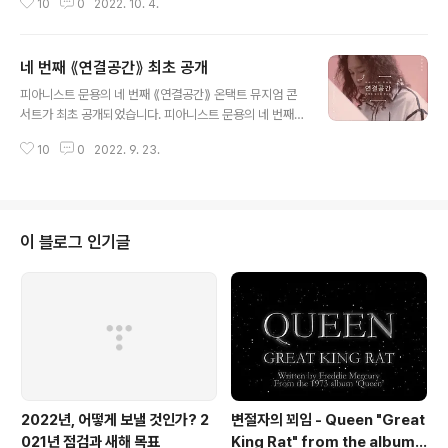
10
0
2022. 10. 4.
] 여러분의 의견에 귀 기울여 더 나은 '연결공간'을 준비하
겠습니다.
네 번째 ⟪연결공간⟫ 최초 공개
글 내용
피아니스트 문용의 네 번째 ⟪연결공간⟫ 온택트 뮤지엄 콘
서트가 최초 공개되었습니다. 피아니스트 문용의 네 번째
⟪연결공간⟫ 온택트 뮤지엄 콘서트 양주시립장욱진미술관
10
0
2022. 9. 23.
유튜브 채널 욱진TV https://bit.ly/3RbTGTS '연결공
간' 시청 후 만족도 조사에 참여하시면 추첨을 통하여 '연결
공간' 기념품을 드립니다. 많은 참여 바랍니다, 감사합니다
:) [ 만족도 조사 참여하기: https://forms.gle/zLzpPSt
Meta34FEv8 ] 네 번째 ⟪연결공간⟫ 만족도 조사 안녕하
이 블로그 인기글
세요? 달과 별의 소리, 문타라엔터테인먼트입니다. 피아니
스트 문용의 ⟪연결공간⟫ 온택트 뮤지엄 콘서트는 전시에
대한 감상을 피아니스트 문용이 음악으로 표현해 관람객과
온라인으 docs.google.com
2022년, 어떻게 보낼 것인가? 2
변절자의 꾀임 - Queen "Great
021년 점검과 새해 목표
King Rat" from the album