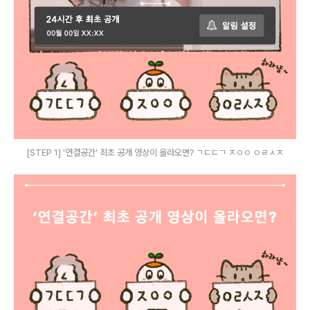
[STEP 1] '연결공간' 최초 공개 영상이 올라오면? ㄱㄷㄷㄱ ㅈㅇㅇ ㅇㄹㅅㅈ