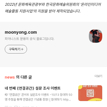
2022년 문화체육관광부와 한국문화예술위원회의 '온라인미디어
예술활동 지원사업'의 지원을 받아 제작되었습니다.
로그 정보
moonyong.com
피아니스트 문용의 공식 블로그입니다.
구독하기
더보기
news
의 다른 글
네 번째 ⟪연결공간⟫ 설문 조사 이벤트
글 내용
🎼 '연결공간' 콘서트 설문조사 이벤트 ~10/13 참여자 50
명 추첨을 통해 연결공간 기념품 증정! [ 참여하기: http
s://forms.gle/zLzpPStMeta34FEv8 | QR코드 스캔