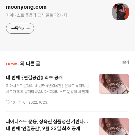
moonyong.com
피아니스트 문용의 공식 블로그입니다.
구독하기
더보기
news
의 다른 글
네 번째 ⟪연결공간⟫ 최초 공개
글 내용
피아니스트 문용의 네 번째 ⟪연결공간⟫ 온택트 뮤지엄 콘
서트가 최초 공개되었습니다. 피아니스트 문용의 네 번째
⟪연결공간⟫ 온택트 뮤지엄 콘서트 양주시립장욱진미술관
10
0
2022. 9. 23.
유튜브 채널 욱진TV https://bit.ly/3RbTGTS '연결공
간' 시청 후 만족도 조사에 참여하시면 추첨을 통하여 '연결
공간' 기념품을 드립니다. 많은 참여 바랍니다, 감사합니다
피아니스트 문용, 장욱진 심플정신 기린다…
:) [ 만족도 조사 참여하기: https://forms.gle/zLzpPSt
Meta34FEv8 ] 네 번째 ⟪연결공간⟫ 만족도 조사 안녕하
네 번째 ‘연결공간’, 9월 23일 최초 공개
글 내용
세요? 달과 별의 소리, 문타라엔터테인먼트입니다. 피아니