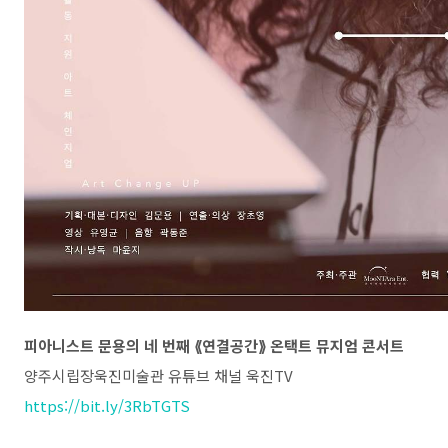
피아니스트 문용의 네 번째 ⟪연결공간⟫ 온택트 뮤지엄 콘서트
양주시립장욱진미술관 유튜브 채널 욱진TV
https://bit.ly/3RbTGTS