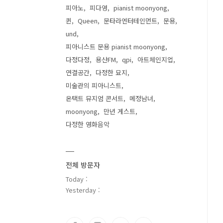
피아노
피다영
pianist moonyong
퀸
Queen
문타라엔터테인먼트
문용
und
피아니스트 문용 pianist moonyong
다정다정
용산FM
qpi
아트체인지업
연결공간
다정한 묘지
미술관의 피아니스트
온택트 뮤지엄 콘서트
메정남녀
moonyong
만년 게스트
다정한 영화음악
전체 방문자
Today :
Yesterday :