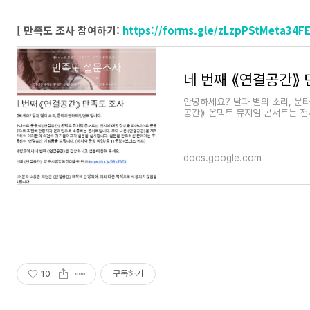
[ 만족도 조사 참여하기:
https://forms.gle/zLzpPStMeta34F
네 번째 ⟪연결공간⟫
안녕하세요? 달과 별의 소리, 
공간⟫ 온택트 뮤지엄 콘서트는 전
현해 관람객과 온라인으
docs.google.com
10
구독하기