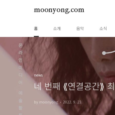
본문 바로가기
moonyong.com
홈
소개
음악
소식
news
네 번째 ⟪연결공간⟫ 
by moonyong
2022. 9. 23.