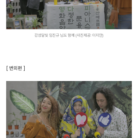
감성달빛 임진규 님도 함께 (사진제공: 이지안)
[ 번외편 ]