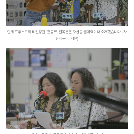
만게 프루스트의 비밀정원. 흠좀무. 왼쪽분은 자신을 물미역이라 소개했습니다. (사
진제공: 이지안)