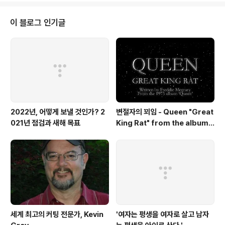
한 영화음악 40회 [용산FM] 피아니스트 문용의 다정한 영
화음악 40회 [용산FM] * 진행: 문용 / 게스트: 만게TAra
이 블로그 인기글
/ 기술: 문용 ◇ 여름쪽잠을 자고 돌아온 피다영! ◇ 이번
회차는 영화없는 이야기로, 근황 토크 폭발 !! #용산FM #
� www.podty.me http://www.podbbang.com/c
h/7604?e=23152867 용산FM..
2022년, 어떻게 보낼 것인가? 2
변절자의 꾀임 - Queen "Great
021년 점검과 새해 목표
King Rat" from the album
'Queen'(1973)
세계 최고의 커팅 전문가, Kevin
'여자는 평생을 여자로 살고 남자