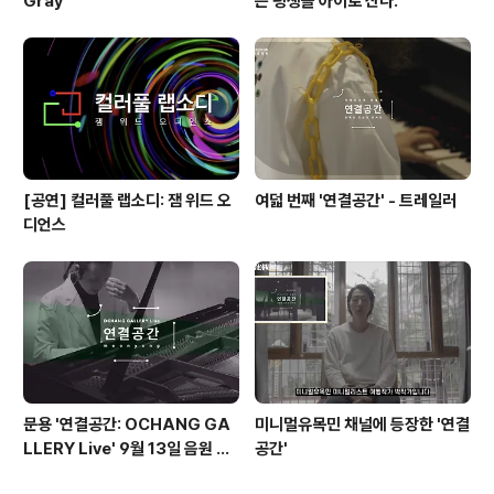
Gray
는 평생을 아이로 산다.'
[공연] 컬러풀 랩소디: 잼 위드 오
여덟 번째 '연결공간' - 트레일러
디언스
문용 '연결공간: OCHANG GA
미니멀유목민 채널에 등장한 '연결
LLERY Live' 9월 13일 음원 발
공간'
매