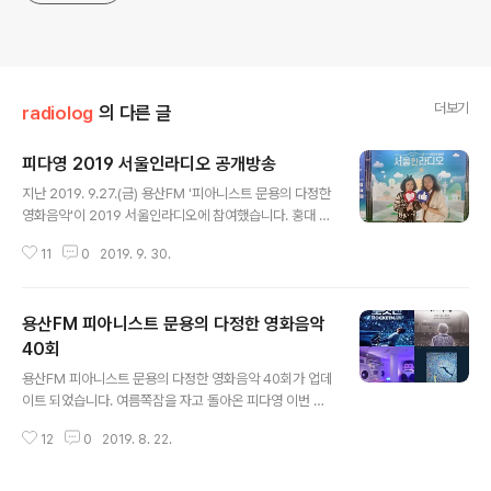
더보기
radiolog
의 다른 글
피다영 2019 서울인라디오 공개방송
글 내용
지난 2019. 9.27.(금) 용산FM '피아니스트 문용의 다정한
영화음악'이 2019 서울인라디오에 참여했습니다. 홍대 걷
고싶은 거리에서 공개방송으로 꾸며진 이 무대에서 피다영
11
0
2019. 9. 30.
은 영화 '헤어 스프레이'를 주제로 영화와 영화음악 이야기
나누었습니다. [ 방송듣기: http://www.podfreeca.co
m/episode?id=159032 ] 아래 영상을 통해 2019 서
용산FM 피아니스트 문용의 다정한 영화음악
울인라디오 피다영 공개방송 현장을 살펴보시기 바랍니다.
https://youtu.be/ZuSqDQnEA78?t=4060 용산FM
40회
글 내용
피아니스트 문용의 다정한 영화음악 2019서울인라디오
용산FM 피아니스트 문용의 다정한 영화음악 40회가 업데
공개방송
이트 되었습니다. 여름쪽잠을 자고 돌아온 피다영 이번 회
차는 영화없는 이야기로, 근황 토크 폭발 !! 그럼 용산FM
12
0
2019. 8. 22.
피아니스트 문용의 다정한 영화음악 40회를 들어보시기
바랍니다. 댓글과 좋아요는 커다란 힘이 됩니다 :) www.p
odty.me/episode/14230114 피아니스트 문용의 다정