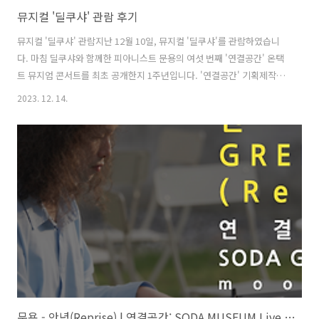
뮤지컬 '딜쿠샤' 관람 후기
뮤지컬 '딜쿠샤' 관람지난 12월 10일, 뮤지컬 '딜쿠샤'를 관람하였습니
다. 마침 딜쿠샤와 함께한 피아니스트 문용의 여섯 번째 '연결공간' 온택
트 뮤지엄 콘서트를 최초 공개한지 1주년입니다. '연결공간' 기획제작자
로서 뮤지컬 제작 소식에 관심을 둘 수 밖에 없었는데, '연결공간' 제작에
2023. 12. 14.
함께하는 타라 님이 뮤지컬 예매해 주신 덕분에 함께 관람하게 되었습니
다.관객과의 대화 열려 그날은 마침 관객과의 대화가 있는 날이었는데,
메리와 앨버트의 손녀이며 브루스의 딸인 제니퍼 테일러가 깜짝 출연하
여 테일러 가문의 후손을 실물로 영접하는 영광을 누렸습니다. '연결공
간' 제작과 관련하여 메리 테일러의 '호박 목걸이'를 읽고 딜쿠샤는 물론,
양화진외국인선교사모원까지 직접 방문한 경험이 있기 때문에 이 만남
은 저에게 ..
문용 - 안녕(Reprise) | 연결공간: SODA MUSEUM Live 4K MV