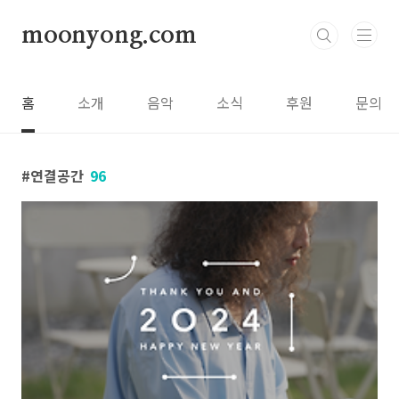
본문 바로가기
moonyong.com
홈
소개
음악
소식
후원
문의
연결공간
96