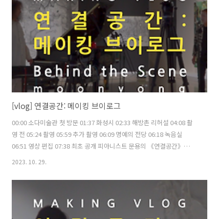
들에게(Us and Them)》 주최·주관 - 문타라엔터테인먼트 | 협력 - 소다
미술관,..
[vlog] 연결공간: 메이킹 브이로그
00:00 소다미술관 첫 방문 01:37 화성시 02:33 해방촌 리허설 04:08 촬
영 전 05:24 촬영 05:59 추가 촬영 06:09 명예의 전당 06:18 녹음실
06:51 영상 편집 07:38 최초 공개 피아니스트 문용의 《연결공간》
https://www.youtube.com/playlist?list=PLkSPU6CC_KUMLdZ-
2023. 10. 29.
i77cr67pTvc8jOEYX 촬영 김문용, 홍종화, 장초영 편집, 자막 김문용
moonyong.com moontara.co.kr 주최·주관 문타라엔터테인먼트 후
원 온라인미디어 예술활동 지원 문화체육관광부 한국문화예술위원회
2023년 문화체육관광부와 한국문화예술위원회의 '온라인미디어 예술활
동 지원' 사업의 지원을 받아 제작되었습니다. #연결공간 #아트체인지업