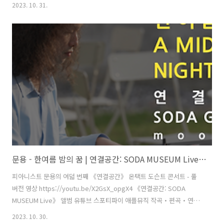
- 문용(moonyong) 대본・내레이션 - 문용(moonyong) 기획・행정 및
2023. 10. 31.
디자인・모션그래픽・홍보 - 김문용 연출・의상 및 홍보 - 장초영(TAra)
보조 스태프 - 홍종화 영상 - 유영균(STUDIO2F) 촬영 - 유영균 촬영 보조
스태프 - 황진규 음향 - 곽동준(K-SOUND) 음향 조감독 - 남동훈 협력 -
김민정 운영 매니저, 김채린 도슨트 [ 전시 ] 《불편한 미술관: 우리는 그
들에게(Us and Them)》 주최·주관 - 문타라엔터테인먼트 | 협력 - 소다
미술관,..
문용 - 한여름 밤의 꿈 | 연결공간: SODA MUSEUM Live 4K MV
피아니스트 문용의 여덟 번째 《연결공간》 온택트 도슨트 콘서트 - 풀
버전 영상 https://youtu.be/X2GsX_opgX4 《연결공간: SODA
MUSEUM Live》 앨범 유튜브 스포티파이 애플뮤직 작곡・편곡・연주
- 문용(moonyong) 대본・내레이션 - 문용(moonyong) 기획・행정 및
2023. 10. 30.