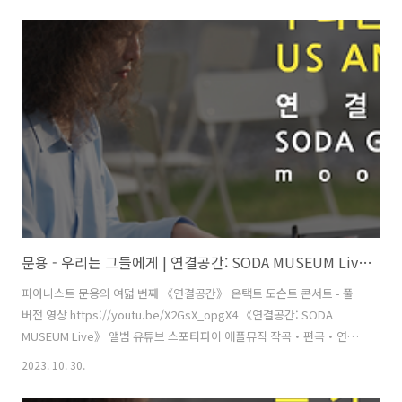
디자인・모션그래픽・홍보 - 김문용 연출・의상 및 홍보 - 장초영(TAra)
보조 스태프 - 홍종화 영상 - 유영균(STUDIO2F) 촬영 - 유영균 촬영 보조
스태프 - 황진규 음향 - 곽동준(K-SOUND) 음향 조감독 - 남동훈 협력 -
김민정 운영 매니저, 김채린 도슨트 [ 전시 ] 《불편한 미술관: 우리는 그
들에게(Us and Them)》 주최·주관 - 문타라엔터테인먼트 | 협력 - 소다
미술관,..
문용 - 우리는 그들에게 | 연결공간: SODA MUSEUM Live 4K MV
피아니스트 문용의 여덟 번째 《연결공간》 온택트 도슨트 콘서트 - 풀
버전 영상 https://youtu.be/X2GsX_opgX4 《연결공간: SODA
MUSEUM Live》 앨범 유튜브 스포티파이 애플뮤직 작곡・편곡・연주
- 문용(moonyong) 대본・내레이션 - 문용(moonyong) 기획・행정 및
2023. 10. 30.
디자인・모션그래픽・홍보 - 김문용 연출・의상 및 홍보 - 장초영(TAra)
보조 스태프 - 홍종화 영상 - 유영균(STUDIO2F) 촬영 - 유영균 촬영 보조