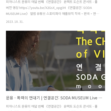
피아니스트 문용의 여덟 번째 《연결공간》 온택트 도슨트 콘서트 - 풀
버전 영상 https://youtu.be/X2GsX_opgX4 《연결공간: SODA
MUSEUM Live》 앨범 유튜브 스포티파이 애플뮤직 작곡・편곡・연주
- 문용(moonyong) 대본・내레이션 - 문용(moonyong) 기획・행정 및
2023. 10. 31.
디자인・모션그래픽・홍보 - 김문용 연출・의상 및 홍보 - 장초영(TAra)
보조 스태프 - 홍종화 영상 - 유영균(STUDIO2F) 촬영 - 유영균 촬영 보조
스태프 - 황진규 음향 - 곽동준(K-SOUND) 음향 조감독 - 남동훈 협력 -
김민정 운영 매니저, 김채린 도슨트 [ 전시 ] 《불편한 미술관: 우리는 그
들에게(Us and Them)》 주최·주관 - 문타라엔터테인먼트 | 협력 - 소다
미술관,..
문용 - 폭력의 연대기 | 연결공간: SODA MUSEUM Live 4K MV
피아니스트 문용의 여덟 번째 《연결공간》 온택트 도슨트 콘서트 - 풀