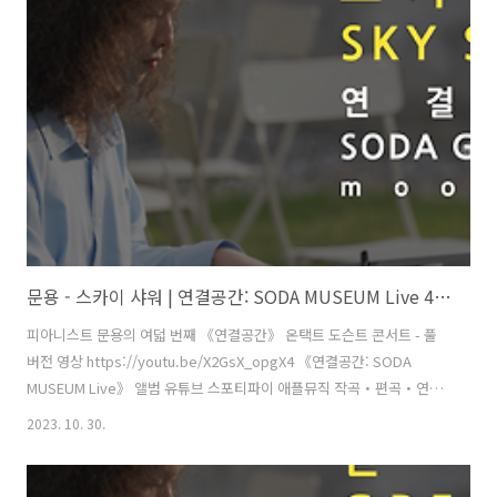
스태프 - 황진규 음향 - 곽동준(K-SOUND) 음향 조감독 - 남동훈 협력 -
김민정 운영 매니저, 김채린 도슨트 [ 전시 ] 《불편한 미술관: 우리는 그
들에게(Us and Them)》 주최·주관 - 문타라엔터테인먼트 | 협력 - 소다
미술관,..
문용 - 스카이 샤워 | 연결공간: SODA MUSEUM Live 4K MV
피아니스트 문용의 여덟 번째 《연결공간》 온택트 도슨트 콘서트 - 풀
버전 영상 https://youtu.be/X2GsX_opgX4 《연결공간: SODA
MUSEUM Live》 앨범 유튜브 스포티파이 애플뮤직 작곡・편곡・연주
- 문용(moonyong) 대본・내레이션 - 문용(moonyong) 기획・행정 및
2023. 10. 30.
디자인・모션그래픽・홍보 - 김문용 연출・의상 및 홍보 - 장초영(TAra)
보조 스태프 - 홍종화 영상 - 유영균(STUDIO2F) 촬영 - 유영균 촬영 보조
스태프 - 황진규 음향 - 곽동준(K-SOUND) 음향 조감독 - 남동훈 협력 -