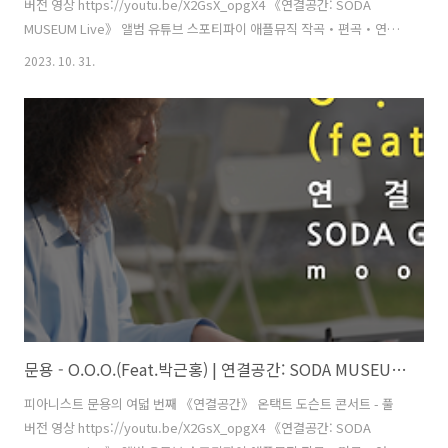
버전 영상 https://youtu.be/X2GsX_opgX4 《연결공간: SODA
MUSEUM Live》 앨범 유튜브 스포티파이 애플뮤직 작곡・편곡・연주
- 문용(moonyong) 대본・내레이션 - 문용(moonyong) 기획・행정 및
2023. 10. 31.
디자인・모션그래픽・홍보 - 김문용 연출・의상 및 홍보 - 장초영(TAra)
보조 스태프 - 홍종화 영상 - 유영균(STUDIO2F) 촬영 - 유영균 촬영 보조
스태프 - 황진규 음향 - 곽동준(K-SOUND) 음향 조감독 - 남동훈 협력 -
김민정 운영 매니저, 김채린 도슨트 [ 전시 ] 《불편한 미술관: 우리는 그
들에게(Us and Them)》 주최·주관 - 문타라엔터테인먼트 | 협력 - 소다
미술관,..
문용 - O.O.O.(Feat.박근홍) | 연결공간: SODA MUSEUM Live 4K MV
피아니스트 문용의 여덟 번째 《연결공간》 온택트 도슨트 콘서트 - 풀
버전 영상 https://youtu.be/X2GsX_opgX4 《연결공간: SODA