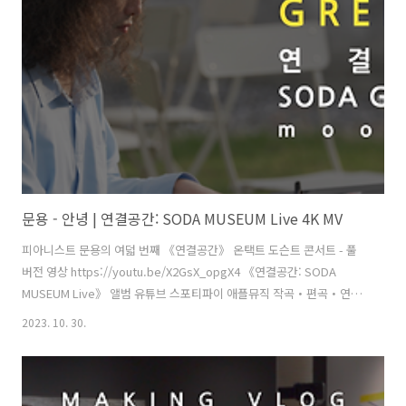
김민정 운영 매니저, 김채린 도슨트 [ 전시 ] 《불편한 미술관: 우리는 그
들에게(Us and Them)》 주최·주관 - 문타라엔터테인먼트 | 협력 - 소다
미술관,..
문용 - 안녕 | 연결공간: SODA MUSEUM Live 4K MV
피아니스트 문용의 여덟 번째 《연결공간》 온택트 도슨트 콘서트 - 풀
버전 영상 https://youtu.be/X2GsX_opgX4 《연결공간: SODA
MUSEUM Live》 앨범 유튜브 스포티파이 애플뮤직 작곡・편곡・연주
- 문용(moonyong) 대본・내레이션 - 문용(moonyong) 기획・행정 및
2023. 10. 30.
디자인・모션그래픽・홍보 - 김문용 연출・의상 및 홍보 - 장초영(TAra)
보조 스태프 - 홍종화 영상 - 유영균(STUDIO2F) 촬영 - 유영균 촬영 보조
스태프 - 황진규 음향 - 곽동준(K-SOUND) 음향 조감독 - 남동훈 협력 -
김민정 운영 매니저, 김채린 도슨트 [ 전시 ] 《불편한 미술관: 우리는 그