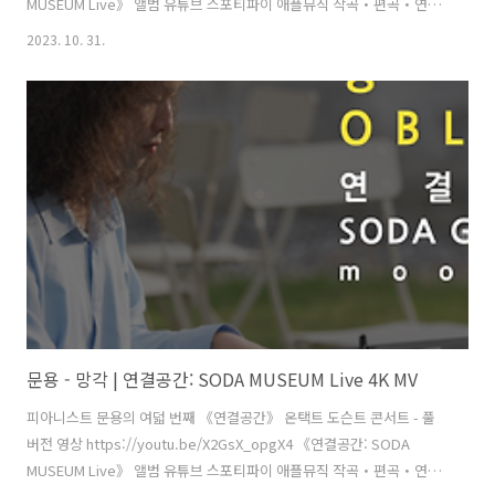
MUSEUM Live》 앨범 유튜브 스포티파이 애플뮤직 작곡・편곡・연주
- 문용(moonyong) 대본・내레이션 - 문용(moonyong) 기획・행정 및
2023. 10. 31.
디자인・모션그래픽・홍보 - 김문용 연출・의상 및 홍보 - 장초영(TAra)
보조 스태프 - 홍종화 영상 - 유영균(STUDIO2F) 촬영 - 유영균 촬영 보조
스태프 - 황진규 음향 - 곽동준(K-SOUND) 음향 조감독 - 남동훈 협력 -
김민정 운영 매니저, 김채린 도슨트 [ 전시 ] 《불편한 미술관: 우리는 그
들에게(Us and Them)》 주최·주관 - 문타라엔터테인먼트 | 협력 - 소다
미술관,..
문용 - 망각 | 연결공간: SODA MUSEUM Live 4K MV
피아니스트 문용의 여덟 번째 《연결공간》 온택트 도슨트 콘서트 - 풀
버전 영상 https://youtu.be/X2GsX_opgX4 《연결공간: SODA
MUSEUM Live》 앨범 유튜브 스포티파이 애플뮤직 작곡・편곡・연주