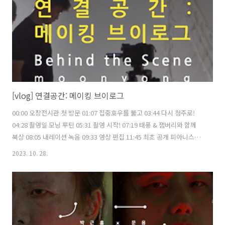
#온라..
[vlog] 연결공간: 메이킹 브이로그
00:00 오창전시관 첫 방문 01:07 집중호우를 뚫고 03:44 다시 청주로!
04:28 촬영일 모닝 루틴 05:31 촬영 시작! 07:19 태풍 & 잼버리와 함께
북상 08:05 내레이션 녹음 09:33 영상 편집 11:45 최초 공개 피아니스트
문용의 《연결공간》 https://www.youtube.com/playlist?
2023. 10. 28.
list=PLkSPU6CC_KUMLdZ-i77cr67pTvc8jOEYX 촬영 김문용, 임미
영, 장초영 편집, 자막 김문용 moonyong.com moontara.co.kr 주최·
주관 문타라엔터테인먼트 후원 온라인미디어 예술활동 지원 문화체육관
광부 한국문화예술위원회 2023년 문화체육관광부와 한국문화예술위원
회의 '온라인미디어 예술활동 지원' 사업의 지원을 받아 제작되었습니
다. #연..