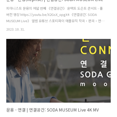
피아니스트 문용의 여덟 번째 《연결공간》 온택트 도슨트 콘서트 - 풀
버전 영상 https://youtu.be/X2GsX_opgX4 《연결공간: SODA
MUSEUM Live》 앨범 유튜브 스포티파이 애플뮤직 작곡・편곡・연주
- 문용(moonyong) 대본・내레이션 - 문용(moonyong) 기획・행정 및
2023. 10. 31.
디자인・모션그래픽・홍보 - 김문용 연출・의상 및 홍보 - 장초영(TAra)
보조 스태프 - 홍종화 영상 - 유영균(STUDIO2F) 촬영 - 유영균 촬영 보조
스태프 - 황진규 음향 - 곽동준(K-SOUND) 음향 조감독 - 남동훈 협력 -
김민정 운영 매니저, 김채린 도슨트 [ 전시 ] 《불편한 미술관: 우리는 그
들에게(Us and Them)》 주최·주관 - 문타라엔터테인먼트 | 협력 - 소다
미술관,..
문용 - 연결 | 연결공간: SODA MUSEUM Live 4K MV