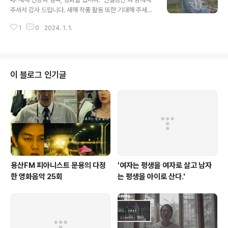
nyong.tistory.com/6536 2022년 말, 바짝 조였던 긴
주셔서 감사 드립니다. 새해 작품 활동 또한 기대해 주세요!
장의 끈을 푼다. 🎼 2022년 말, 바짝 조였던 긴장의 끈을
- 문용 #ThankYou #HappyNewYear #adieu2023
푼다. 쉼 없이 긴장한 채 일만 하고 살았더니, 자칫 큰일나
1
0
2024. 1. 1.
#hello2024 #연결공간 #피아니스트문용 #온택트뮤지
진 않을까 걱정이 들어 미뤄둔 휴식을 취했다. 그밖에 ..
엄콘서트
이 블로그 인기글
용산FM 피아니스트 문용의 다정
'여자는 평생을 여자로 살고 남자
한 영화음악 25회
는 평생을 아이로 산다.'