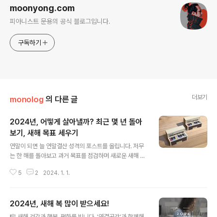
moonyong.com
피아니스트 문용의 공식 블로그입니다.
구독하기
더보기
monolog
의 다른 글
2024년, 어떻게 살아낼까? 최근 몇 년 돌아
보기, 새해 목표 세우기
글 내용
연말이 되면 늘 연말결산 성격의 포스트를 올립니다. 저무
는 한 해를 돌아보고 과거 목표를 점검하며 새로운 새해 목
표를 세우는 것이지요. 딱히 누군가 봐 주기를 바라는 마음
5
2
2024. 1. 1.
보다도 자신과의 약속을 공언하려는, 스스로를 위한 일이
라고 할 수 있습니다. 그런데, 2023년 새해 목표 글을 아
무리 찾아도 없습니다. 가만히 지난 기록을 살펴 보니 일 중
2024년, 새해 복 많이 받으세요!
독의 끄트머리에 휴식이 간절한 저의 모습이 느껴지는 글
글 내용
이 하나 눈에 띕니다. 맞아, 내가 그랬었지?! https://moo
🎼 새해 건강과 행복, 평화를 빕니다. '연결공간'과 함께해