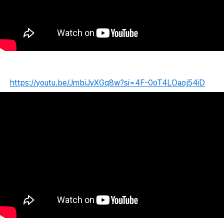
https://youtu.be/JmbiJyXGq8w?si=4F-0oT4LOaoj54iD