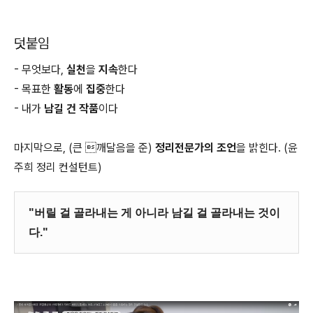
덧붙임
- 무엇보다,
실천
을
지속
한다
- 목표한
활동
에
집중
한다
- 내가
남길 건 작품
이다
마지막으로, (큰 깨달음을 준)
정리전문가의 조언
을 밝힌다. (윤
주희 정리 컨설턴트)
"버릴 걸 골라내는 게 아니라 남길 걸 골라내는 것이
다."