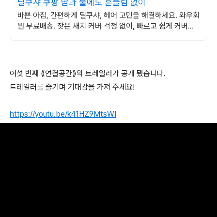
딜쿠샤 쿠팡 땀과 물에도 흔들림 없이
바쁜 아침, 간편하게 딜쿠샤, 헤어 고민을 해결하세요. 와우회
원 무료배송. 잦은 새치 커버 걱정 없이, 빠르고 쉽게 커버해
주는 아이템을 쿠팡에서 만나보세요.
여섯 번째 ⟪연결공간⟫의 트레일러가 공개 됐습니다.
트레일러를 즐기며 기대감을 가져 주세요!
https://youtu.be/k41HZ9MtsWI