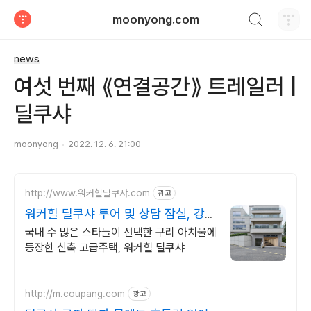
검색하기
moonyong.com
티스토리
news
여섯 번째 ⟪연결공간⟫ 트레일러 |
딜쿠샤
moonyong
2022. 12. 6. 21:00
http://www.워커힐딜쿠샤.com
광고
워커힐 딜쿠샤 투어 및 상담 잠실, 강남
접근성 UP!
국내 수 많은 스타들이 선택한 구리 아치울에
등장한 신축 고급주택, 워커힐 딜쿠샤
http://m.coupang.com
광고