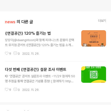
더보기
news
의 다른 글
⟪연결공간⟫ 120% 즐기는 법
글 내용
당당이(@daangntoon)와 함께 피아니스트 문용의 온택
트 뮤지엄 콘서트 ⟪연결공간⟫ 120% 즐기는 법을 소개합
니다! 주최·주관 문타라엔터테인먼트 후원 온라인미디어
9
0
2022. 11. 29.
예술활동 지원사업 문화체육관광부 한국문화예술위원회 2
022년 문화체육관광부와 한국문화예술위원회의 '온라인
미디어 예술활동 지원사업'의 지원을 받아 제작되었습니
다섯 번째 ⟪연결공간⟫ 설문 조사 이벤트
다.
글 내용
🎼 '연결공간' 콘서트 설문조사 이벤트 ~11/29 참여자 50
명 추첨을 통해 연결공간 기념품 증정! [ 참여하기: http
s://forms.gle/A3xVFDFPnUkzcDiF9 | QR코드 스캔
9
0
2022. 11. 29.
] 여러분의 의견에 귀 기울여 더 나은 '연결공간'을 준비하
겠습니다.