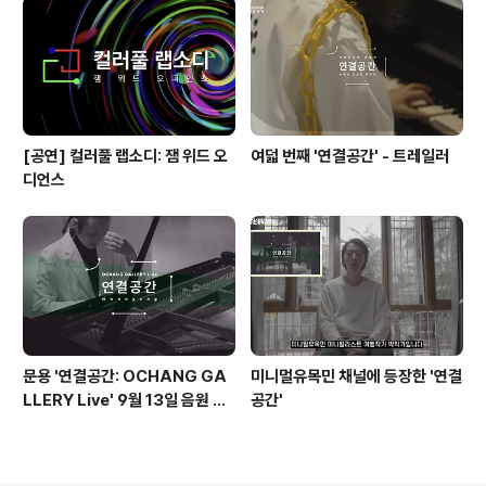
[공연] 컬러풀 랩소디: 잼 위드 오
여덟 번째 '연결공간' - 트레일러
디언스
문용 '연결공간: OCHANG GA
미니멀유목민 채널에 등장한 '연결
LLERY Live' 9월 13일 음원 발
공간'
매