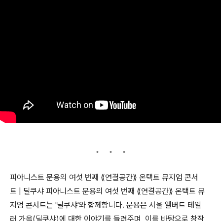
피아니스트 문용의 여섯 번째 ⟪연결공간⟫ 온택트 뮤지엄 콘서
트 | 딜쿠샤 피아니스트 문용의 여섯 번째 ⟪연결공간⟫ 온택트 뮤
지엄 콘서트는 '딜쿠샤'와 함께합니다. 문용은 서울 앨버트 테일
러 가옥(딜쿠샤)에 대한 이야기를 들려주며, 이를 바탕으로 창작