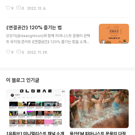
k41HZ9MtsWI [ 연결공간: 120% 즐기는 법:https://m
9
0
2022. 12. 6.
oonyong.com/6530] ⟪연결공간⟫ 120% 즐기는 법 당
당이(@daangntoon)와 함께 피아니스트 문용의 온택트
뮤지엄 콘서트 ⟪연결공간⟫ 120% 즐기는 법을 소개합니
⟪연결공간⟫ 120% 즐기는 법
다! 주최·주관 문타라엔터테인먼트 후원 온라인미디어 예
글 내용
술활동 지원사업 문화체육 moonyong.com
당당이(@daangntoon)와 함께 피아니스트 문용의 온택
트 뮤지엄 콘서트 ⟪연결공간⟫ 120% 즐기는 법을 소개합
니다! 주최·주관 문타라엔터테인먼트 후원 온라인미디어
9
0
2022. 11. 29.
예술활동 지원사업 문화체육관광부 한국문화예술위원회 2
022년 문화체육관광부와 한국문화예술위원회의 '온라인
미디어 예술활동 지원사업'의 지원을 받아 제작되었습니
다.
이 블로그 인기글
[유튜브] 미니멀리스트 채널 소개
용산FM 피아니스트 문용의 다정