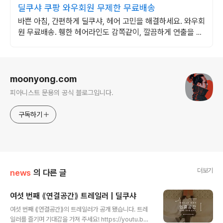
딜쿠샤 쿠팡 와우회원 무제한 무료배송
바쁜 아침, 간편하게 딜쿠샤, 헤어 고민을 해결하세요. 와우회
원 무료배송. 휑한 헤어라인도 감쪽같이, 깔끔하게 연출을 쿠
팡에서.
로그 정보
moonyong.com
피아니스트 문용의 공식 블로그입니다.
구독하기
더보기
news
의 다른 글
여섯 번째 ⟪연결공간⟫ 트레일러 | 딜쿠샤
글 내용
여섯 번째 ⟪연결공간⟫의 트레일러가 공개 됐습니다. 트레
일러를 즐기며 기대감을 가져 주세요! https://youtu.be/