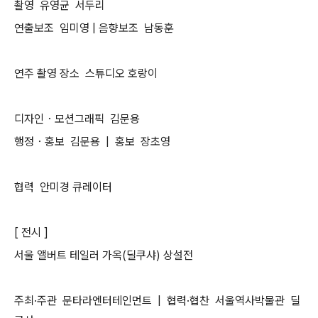
촬영 유영균 서두리
연출보조 임미영 | 음향보조 남동훈
연주 촬영 장소 스튜디오 호랑이
디자인・모션그래픽 김문용
행정・홍보 김문용 | 홍보 장초영
협력 안미경 큐레이터
[ 전시 ]
서울 앨버트 테일러 가옥(딜쿠샤) 상설전
주최·주관 문타라엔터테인먼트 | 협력·협찬 서울역사박물관 딜