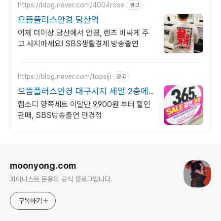
https://blog.naver.com/4004rose
광고
으뜸플러스안경 당산역
이제 더이상 당산에서 안경, 렌즈 비싸게 주
고 사지마세요! SBS생활경제 방송출연
https://blog.naver.com/topsiji
광고
으뜸플러스안경 대구시지 세일 2층에
오픈해 더싸게 팝니다
랩소디 양쪽세트 이달만 9,900원 부터 할인
판매, SBS방송출연 안경점
로그 정보
moonyong.com
피아니스트 문용의 공식 블로그입니다.
구독하기