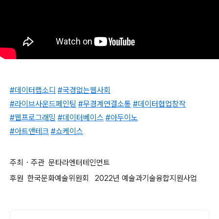
#데이터랩소디
#국경없는웹사회
#라이브사운드페인팅
#무경계연결소통
#데이터협업창작
#웹프로그래밍
#데이터베이스
#아두이노
#아트앤테크
#쇼케이스
주최・주관 문타라엔터테인먼트
후원 한국문화예술위원회 2022년 예술과기술융합지원사업