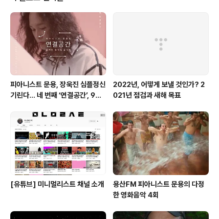
2SIMPLE Live⟫는 2022SIMPLE ⟪비정형의 자유, 정형
의 순수⟫ 기획전과 함께한 피아니스트 문용의 네 번째 ⟪연
결공간⟫ 온택트 뮤지엄 콘서트 음원을 수록한 라이브 앨범
이다. 이 앨범에서는 빗소리를 배경으로 연주하는 문용..
피아니스트 문용, 장욱진 심플정신
2022년, 어떻게 보낼 것인가? 2
기린다… 네 번째 ‘연결공간’, 9월
021년 점검과 새해 목표
23일 최초 공개
[유튜브] 미니멀리스트 채널 소개
용산FM 피아니스트 문용의 다정
한 영화음악 4회