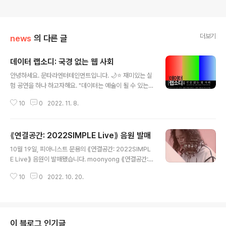
더보기
news
의 다른 글
데이터 랩소디: 국경 없는 웹 사회
글 내용
안녕하세요. 문타라엔터테인먼트입니다. 🌙⭐️ 재미있는 실
험 공연을 하나 하고자해요. "데이터는 예술이 될 수 있는
가?" 실험에 참여하는 방법은 두 가지에요. 1. 온라인 생중
10
0
2022. 11. 8.
계로 보는 법 2. 오프라인 공연에 참여하는 법 공연은 11월
12일 토요일 오후 4시에 합니다. 오프라인으로 실험에 참
여하고 싶으신 분들의 지원을 받습니다. 8명의 참여자만
⟪연결공간: 2022SIMPLE Live⟫ 음원 발매
오프라인 실험에 참여할 수 있어요. 다음의 링크에서 지원
글 내용
서를 작성하여 제출해주세요. (지원서 마감은 11월10일 정
10월 19일, 피아니스트 문용의 ⟪연결공간: 2022SIMPL
오까지) https://linktr.ee/datarhapsody [공연 개요]
E Live⟫ 음원이 발매됐습니다. moonyong ⟪연결공간:
+제목 데이터 랩소디: 국경 없는 웹사회 +일시 2022년 1
2022SIMPLE Live⟫ - 한국적 추상화 거장 장욱진의 '심
1월 12일(토) 오후4~5시 +아티스트 pianist 문용, tech
10
0
2022. 10. 20.
플정신' 기리는 네 번째 ⟪연결공간⟫의 라이브 앨범 장욱진
nical artist 임오성 +오프라인..
은 현대미술사에서 한국적 추상화를 확립한 거장 중 한 명
으로 높게 평가받는 화가로, 양주시립장욱진미술관은 장욱
진의 심플정신 계승과 현대 작가들을 통한 재해석을 위해
매년 'SIMPLE' 기획전을 개최하고 있다. ⟪연결공간: 202
이 블로그 인기글