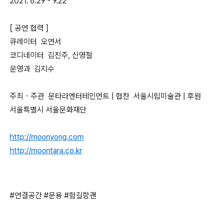
2021. 6.29 - 9.22
[ 공연 협력 ]
큐레이터 오연서
코디네이터 김진주, 신영철
운영과 김지수
주최・주관 문타라엔터테인먼트 | 협찬 서울시립미술관 | 후원
서울특별시 서울문화재단
http://moonyong.com
http://moontara.co.kr
#연결공간 #문용 #험길함괜