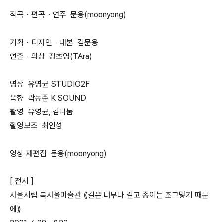
작곡・편곡・연주 문용(moonyong)
기획・디자인・대본 김문용
연출・의상 장초영(TAra)
영상 유영균 STUDIO2F
음향 곽동준 K SOUND
촬영 유영균, 김나눔
촬영보조 최인성
영상 재편집 문용(moonyong)
[ 전시 ]
서울시립 북서울미술관 ⟪길은 너무나 길고 종이는 조그맣기 때문
에⟫