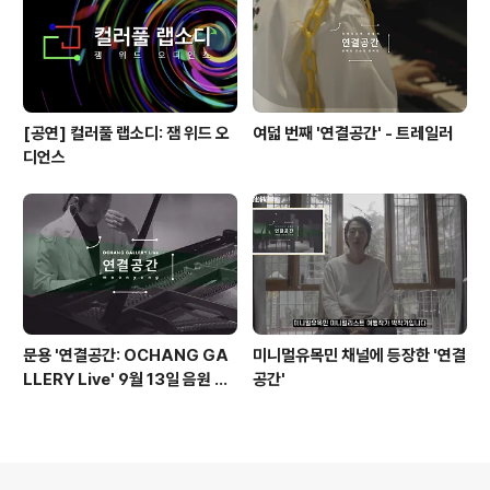
[공연] 컬러풀 랩소디: 잼 위드 오
여덟 번째 '연결공간' - 트레일러
디언스
문용 '연결공간: OCHANG GA
미니멀유목민 채널에 등장한 '연결
LLERY Live' 9월 13일 음원 발
공간'
매