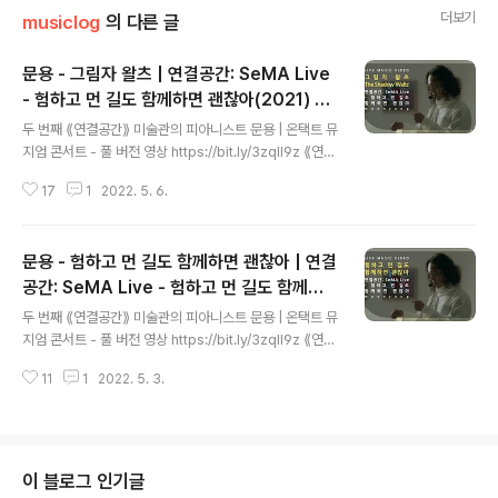
더보기
musiclog
의 다른 글
문용 - 그림자 왈츠 | 연결공간: SeMA Live
- 험하고 먼 길도 함께하면 괜찮아(2021) 4K
글 내용
MV
두 번째 ⟪연결공간⟫ 미술관의 피아니스트 문용 | 온택트 뮤
지엄 콘서트 - 풀 버전 영상 https://bit.ly/3zqIl9z ⟪연결
공간: SeMA Live - 험하고 먼 길도 함께하면 괜찮아⟫ 앨
17
1
2022. 5. 6.
범 스포티파이 https://spoti.fi/37pqiZs 애플뮤직 http
s://apple.co/3Oxtu5Y 작곡・편곡・연주 문용(moon
yong) 기획・디자인・대본 김문용 연출・의상 장초영(T
문용 - 험하고 먼 길도 함께하면 괜찮아 | 연결
Ara) 영상 유영균 STUDIO2F 음향 곽동준 K SOUND
촬영 유영균, 김나눔 촬영보조 최인성 영상 재편집 문용(m
공간: SeMA Live - 험하고 먼 길도 함께하
글 내용
oonyong) [ 전시 ] 서울시립 북서울미술관 ⟪길은 너무나
면 괜찮아(2021) 4K MV
두 번째 ⟪연결공간⟫ 미술관의 피아니스트 문용 | 온택트 뮤
길고 종이는 조그맣기 때문에⟫ 2021. 6.29 - 9.22 [ 공연
지엄 콘서트 - 풀 버전 영상 https://bit.ly/3zqIl9z ⟪연결
협력 ] 큐레이터 오연서 코디네이터 김진주, 신영철 운영
공간: SeMA Live - 험하고 먼 길도 함께하면 괜찮아⟫ 앨
과..
11
1
2022. 5. 3.
범 스포티파이 https://spoti.fi/37pqiZs 애플뮤직 http
s://apple.co/3Oxtu5Y 작곡・편곡・연주 문용(moon
yong) 기획・디자인・대본 김문용 연출・의상 장초영(T
Ara) 영상 유영균 STUDIO2F 음향 곽동준 K SOUND
촬영 유영균, 김나눔 촬영보조 최인성 영상 재편집 문용(m
이 블로그 인기글
oonyong) [ 전시 ] 서울시립 북서울미술관 ⟪길은 너무나