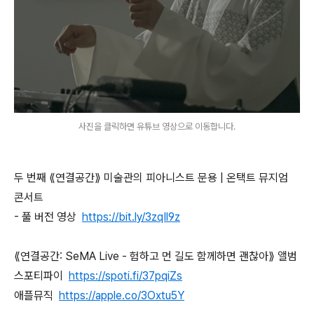
사진을 클릭하면 유튜브 영상으로 이동합니다.
두 번째 ⟪연결공간⟫ 미술관의 피아니스트 문용 | 온택트 뮤지엄
콘서트
- 풀 버전 영상
https://bit.ly/3zqIl9z
⟪연결공간: SeMA Live - 험하고 먼 길도 함께하면 괜찮아⟫ 앨범
스포티파이
https://spoti.fi/37pqiZs
애플뮤직
https://apple.co/3Oxtu5Y