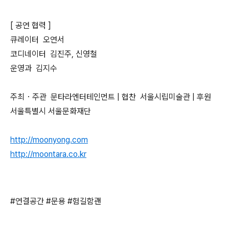
[ 공연 협력 ]
큐레이터 오연서
코디네이터 김진주, 신영철
운영과 김지수
주최・주관 문타라엔터테인먼트 | 협찬 서울시립미술관 | 후원
서울특별시 서울문화재단
http://moonyong.com
http://moontara.co.kr
#연결공간 #문용 #험길함괜