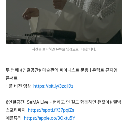
사진을 클릭하면 유튜브 영상으로 이동합니다.
두 번째 ⟪연결공간⟫ 미술관의 피아니스트 문용 | 온택트 뮤지엄
콘서트
- 풀 버전 영상
https://bit.ly/3zqIl9z
⟪연결공간: SeMA Live - 험하고 먼 길도 함께하면 괜찮아⟫ 앨범
스포티파이
https://spoti.fi/37pqiZs
애플뮤직
https://apple.co/3Oxtu5Y