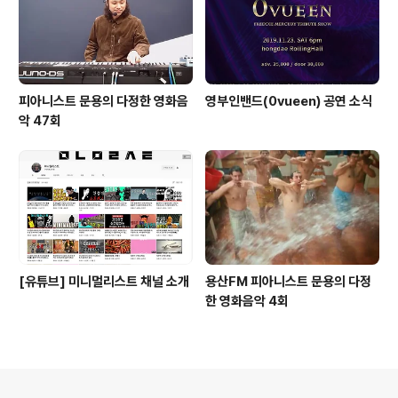
피아니스트 문용의 다정한 영화음
영부인밴드(0vueen) 공연 소식
악 47회
[유튜브] 미니멀리스트 채널 소개
용산FM 피아니스트 문용의 다정
한 영화음악 4회
의안내