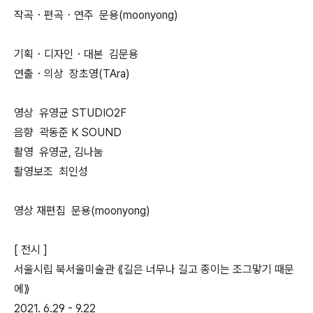
작곡・편곡・연주 문용(moonyong)
기획・디자인・대본 김문용
연출・의상 장초영(TAra)
영상 유영균 STUDIO2F
음향 곽동준 K SOUND
촬영 유영균, 김나눔
촬영보조 최인성
영상 재편집 문용(moonyong)
[ 전시 ]
서울시립 북서울미술관 ⟪길은 너무나 길고 종이는 조그맣기 때문
에⟫
2021. 6.29 - 9.22