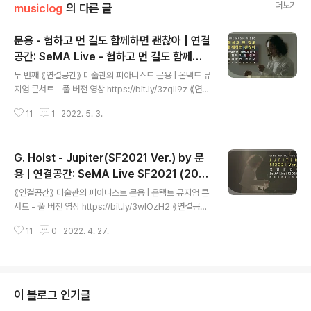
더보기
musiclog
의 다른 글
문용 - 험하고 먼 길도 함께하면 괜찮아 | 연결
공간: SeMA Live - 험하고 먼 길도 함께하
글 내용
면 괜찮아(2021) 4K MV
두 번째 ⟪연결공간⟫ 미술관의 피아니스트 문용 | 온택트 뮤
지엄 콘서트 - 풀 버전 영상 https://bit.ly/3zqIl9z ⟪연결
공간: SeMA Live - 험하고 먼 길도 함께하면 괜찮아⟫ 앨
11
1
2022. 5. 3.
범 스포티파이 https://spoti.fi/37pqiZs 애플뮤직 http
s://apple.co/3Oxtu5Y 작곡・편곡・연주 문용(moon
yong) 기획・디자인・대본 김문용 연출・의상 장초영(T
G. Holst - Jupiter(SF2021 Ver.) by 문
Ara) 영상 유영균 STUDIO2F 음향 곽동준 K SOUND
촬영 유영균, 김나눔 촬영보조 최인성 영상 재편집 문용(m
용 | 연결공간: SeMA Live SF2021 (202
글 내용
oonyong) [ 전시 ] 서울시립 북서울미술관 ⟪길은 너무나
1)
⟪연결공간⟫ 미술관의 피아니스트 문용 | 온택트 뮤지엄 콘
길고 종이는 조그맣기 때문에⟫ 2021. 6.29 - 9.22 [ 공연
서트 - 풀 버전 영상 https://bit.ly/3wlOzH2 ⟪연결공간:
협력 ] 큐레이터 오연서 코디네이터 김진주, 신영철 운영
SeMA Live SF2021⟫ 앨범 스포티파이 https://spoti.f
과..
11
0
2022. 4. 27.
i/3NDjd7I 애플뮤직 https://apple.co/38bu1tq 작곡
G. Holst 편곡・연주 문용(moonyong) 기획・디자
인・대본 김문용 연출・의상 장초영(TAra) 영상 유영균
STUDIO2F 음향 곽동준 K SOUND 촬영 유영균, 조민규
(RollQ) 촬영보조 소준호, 최승호 영상 재편집 문용(moo
이 블로그 인기글
nyong) [ 전시 ] 서울시립 북서울미술관 ⟪SF2021: 판타