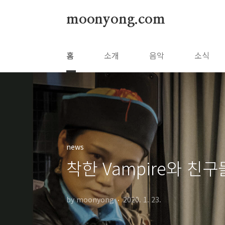
본문 바로가기
moonyong.com
홈
소개
음악
소식
news
착한 Vampire와 친구들
by moonyong
2020. 1. 23.