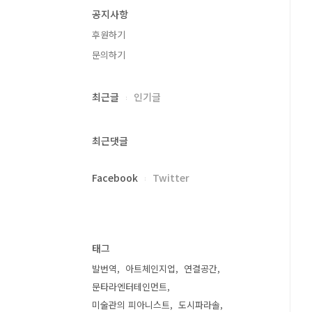
공지사항
후원하기
문의하기
최근글
인기글
최근댓글
Facebook
Twitter
태그
발번역
아트체인지업
연결공간
문타라엔터테인먼트
미술관의 피아니스트
도시파라솔