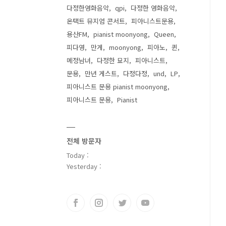
다정한영화음악
qpi
다정한 영화음악
온택트 뮤지엄 콘서트
피아니스트문용
용산FM
pianist moonyong
Queen
피다영
만게
moonyong
피아노
퀸
메정남녀
다정한 묘지
피아니스트
문용
만년 게스트
다정다정
und
LP
피아니스트 문용 pianist moonyong
피아니스트 문용
Pianist
전체 방문자
Today :
Yesterday :