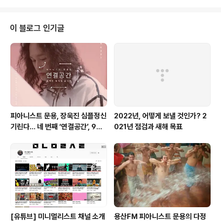
문용(moonyong) - 도시파라솔 [CD]​CD 구매하기: htt
p//me/FFHW3AW6​
이 블로그 인기글
피아니스트 문용, 장욱진 심플정신
2022년, 어떻게 보낼 것인가? 2
기린다… 네 번째 ‘연결공간’, 9월
021년 점검과 새해 목표
23일 최초 공개
[유튜브] 미니멀리스트 채널 소개
용산FM 피아니스트 문용의 다정