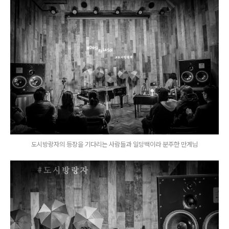
도시방랑자의 등장을 기다리는 사람들과 일당백이라 분주한 만게님