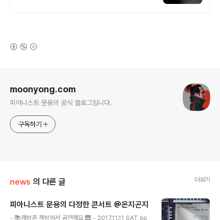
국구 최다 상품 매일 10만 개 이상의 신규 상
품 업로드
(새창열림)
로그 정보
moonyong.com
피아니스트 문용의 공식 블로그입니다.
구독하기
더보기
news
의 다른 글
피아니스트 문용의 다정한 콘서트 @온지곤지
글 내용
- 📚해방촌 책방에서 공연해요 🎹 - 2017.11.11 SAT 6p