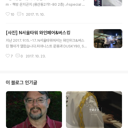
m - 책방 온지곤지 (용산동2가1-80 2층) 🎶special gu
est🎛 #DJ오세륜 문용✖️오세륜 특별한 콜라보가 있습니
10
1
2017. 11. 10.
다 ! *입장료 없음 *선착순 30명+a 빼빼로 드림🍫 *주차
불가 - #MooNTAra_entertainment #책방온지곤지 #
피아니스트문용 #오세륜 #해방촌도시재생주민공모사업
[사진] N서울타워 와인페어&버스킹
#해방촌지금
글 내용
지난 2017. 9.15.~17. N서울타워에서는 와인위크&버스
킹 행사가 열렸습니다.피아니스트 문용과 DUSKY80, So
nia & Wael, 산하, 버블시스터즈 랑쑈 등 뮤지션들이 출
7
0
2017. 10. 23.
연,다채로운 콜라보레이션 무대를 만들었습니다. [관련글]
http://moonyong.com/6231http://moonyong.co
m/6236 일년 중 최고의 날씨가 저희를 도왔는데, 사진으
로 그 공기를 느껴보시기 바랍니다. > 바쁜 와중에도 사진
촬영을 놓치지 않은 타라님께 감사의 말씀을 드립니다. N
이 블로그 인기글
서울타워 와인위크&버스킹 2017. 9.15.~17. [출연] 피아
니스트 문용 DUSKY80 Sonia & Wael 산하 버블시스터
즈 랑쑈 김주은 [STAFF] 영상 감독 이지안 음향 감독 차석
현 공연 기획 TAra 행사 주..