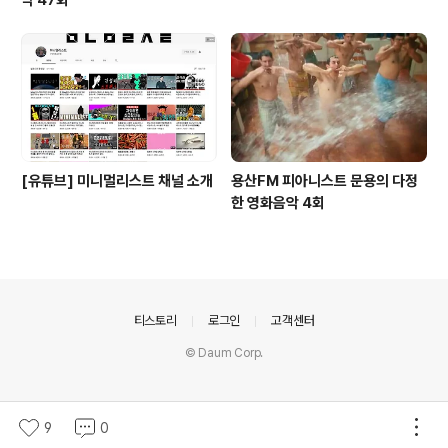
[유튜브] 미니멀리스트 채널 소개
용산FM 피아니스트 문용의 다정
한 영화음악 4회
의안내
티스토리
로그인
고객센터
© Daum Corp.
9
0