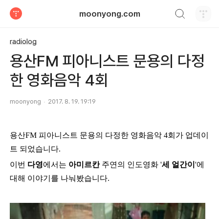
검색하기
moonyong.com
티스토리
radiolog
용산FM 피아니스트 문용의 다정
한 영화음악 4회
moonyong
2017. 8. 19. 19:19
용산FM 피아니스트 문용의 다정한 영화음악 4회
가 업데이
트 되었습니다.
이번
다영
에서는
아미르칸
주연의 인도영화
'
세 얼간이
'
에
대해 이야기를 나눠봤습니다.