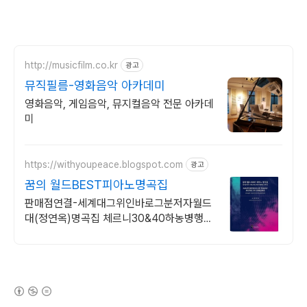
http://musicfilm.co.kr
광고
뮤직필름-영화음악 아카데미
영화음악, 게임음악, 뮤지컬음악 전문 아카데
미
https://withyoupeace.blogspot.com
광고
꿈의 월드BEST피아노명곡집
판매점연결-세계대그위인바로그분저자월드
대(정연옥)명곡집 체르니30&40하농병행악
보집
(새창열림)