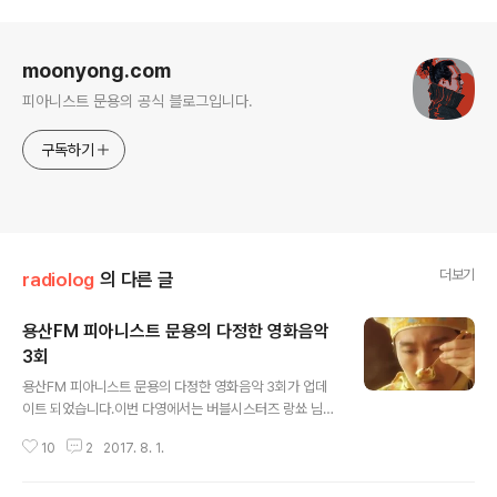
로그 정보
moonyong.com
피아니스트 문용의 공식 블로그입니다.
구독하기
더보기
radiolog
의 다른 글
용산FM 피아니스트 문용의 다정한 영화음악
3회
글 내용
용산FM 피아니스트 문용의 다정한 영화음악 3회가 업데
이트 되었습니다.이번 다영에서는 버블시스터즈 랑쑈 님을
모시고 주성치 그리고 영화 '식신(食神)'에 대해 이야기를
10
2
2017. 8. 1.
나눠봤습니다. 이번 다영에서는 만게 님의 아이디어로 먼
저 음악을 듣고 주성치와 어떤 연관이 있는지 맞추는 형식