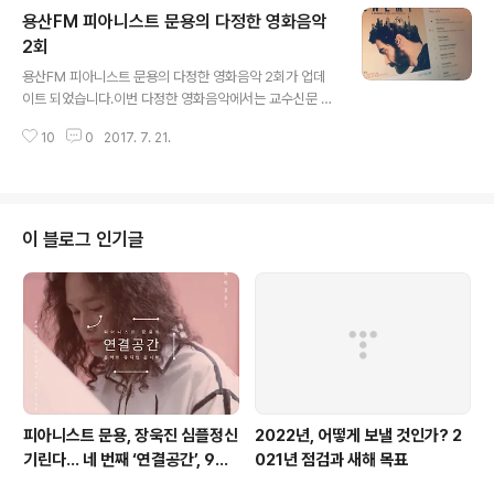
으로 진행되었습니다.여러분들도 방송 들으시면서 퀴즈를
용산FM 피아니스트 문용의 다정한 영화음악
맞춰보시기 바랍니다! 방송을 위해 일부러 해방촌 까지 어
려운 걸음 해주신 랑쑈 님께 감사의 뜻을 전합니다.매우 즐
2회
글 내용
거운 시간이었습니다^^ 그럼, 용산FM 피아니스트 문용의
용산FM 피아니스트 문용의 다정한 영화음악 2회가 업데
다정한 영화음악 3회를 들어보시기 바랍니다. 팟티: http
이트 되었습니다.이번 다정한 영화음악에서는 교수신문 김
s://www.podty.me/episode/14229913팟빵: htt
재호 기자님을 모시고 영화 '에너미'에 대해 이야기 나눠봤
p://www.podbbang.com/ch/7604?e=22343945
10
0
2017. 7. 21.
습니다.참고로, 김재호 기자님은 UND(2015) 발매 당시
'소년은 어떻게 뱀파이어가 되었을까'라는 멋진 글을 써주
신 분입니다. 기자님 추천으로 영화 '에너미'를 소개했는데,
다양한 해석이 가능한 영화라 이야기할 거리가 매우 많았
습니다.영화음악은 그 실험적인 스타일 덕분에 살짝 납량
이 블로그 인기글
특집이 되었습니다. ^^ 첫방송을 마치고 만게님과 저는 은
근 다음 방송 녹음을 기다렸는데요-영화 때문인지 음악 때
문인지 아무튼 긴장감(!) 넘치는 가운데, 화기애애한 분위
기로 방송을 마칠 수 있었습니다.게스트로 출연, 좋은 내용
많이 들려주신 김재호 기자님께 감사..
피아니스트 문용, 장욱진 심플정신
2022년, 어떻게 보낼 것인가? 2
기린다… 네 번째 ‘연결공간’, 9월
021년 점검과 새해 목표
23일 최초 공개