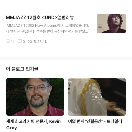
0% 당첨 선물 받자! [참여방법] + 피아니스트 문용의 새
앨범 ​UND를 ​구매하시면 포스터 100% 당첨! + 구매 후 1
00자평을 남겨주시면, ​추첨을 통해 푸짐한 선물을 드려요!
MMJAZZ 12월호 <UND>앨범리뷰
* 트위터 보내기, 페이스북 보내기 체크하면 당첨 확률 U
글 내용
p! [선물] + UND LP 시계 (1명) + IKEA GLADSAX LP
​ MMJAZZ 12월호 New Albums에 가 소개되었습니다.
액자 (2명) + UND CD 시계 (3명) + UND가방 (9명) +
제 앨범은 '괜찮은데' 점수를 받아 긍정적인 평가를 받았습
100% 당첨! 오리지널 아트워크 포스터 [이벤트 기간 및
니다. 리뷰 실어주심에 감사합니다. :) ​ p.57 New Album
당첨자 발표] + 참여 기간 : 2015.12.25.까지 + ..
14
0
2015. 12. 11.
s 뮤지션의 이름만으로는 사실 누군지 알지 못했다. 인디
밴드 '레이지본'에서 키보디스트로 활약했다고 하는데 당
시 멤버간의 불화로 해체되면서 자신만의 노선을 걸었던
듯 싶다.그 이후 밴드 커피머신을 결성하고 활동하다 돌연
2007년 피아니스트로서의 첫 솔로 음반 을 발표했지만 음
이 블로그 인기글
반 발표 이후 주목받는 큰 활동은 없어 사실 이 작품이 그의
2번째 솔로 작품이라는 것을 처음 알았다. 첫번째 솔로 음
반이후 무려 8년 만에 발표하는 이 작품은 타이틀처럼 '이
것 저것' 소소한 주제들을 음악으로 엮은 일종의 음악 에세
이같은 ..
세계 최고의 커팅 전문가, Kevin
여덟 번째 '연결공간' - 트레일러
Gray