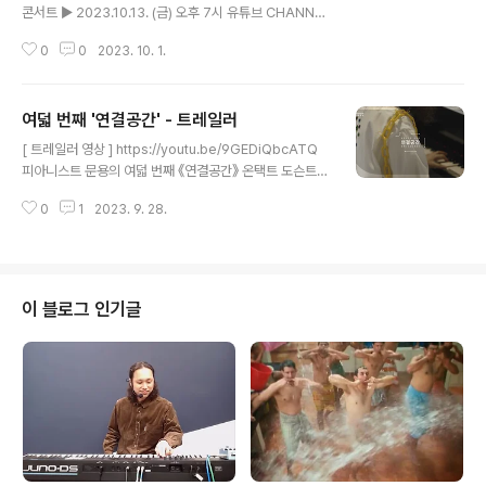
콘서트 ▶️ 2023.10.13. (금) 오후 7시 유튜브 CHANNEL
SODA https://youtu.be/X2GsX_opgX4 CHANNE
0
0
2023. 10. 1.
L SODA SODA (Space Of Design and Architectu
re) 디자인, 건축, 아트의 경계 없는 문화예술 프로젝트 실
험실, 소다미술관 www.youtube.com http://moonyo
여덟 번째 '연결공간' - 트레일러
ng.com http://moontara.co.kr 주최·주관 문타라엔터
글 내용
테인먼트 | 협력 소다미술관 화성시 후원 온라인미디어 예
[ 트레일러 영상 ] https://youtu.be/9GEDiQbcATQ
술활동 지원 문화체육관광부 한국문화예술위원회 2023
피아니스트 문용의 여덟 번째 《연결공간》 온택트 도슨트
년 문화체육관광부와 한국문화예술위원회의 '온라인미디
콘서트 ▶️ 2023.10.13. (금) 오후 7시 유튜브 CHANNEL
어 예술활동 지원' 사업의 지원을 받아 제작되었습니다. #
0
1
2023. 9. 28.
SODA https://youtu.be/X2GsX_opgX4 CHANNE
청주시립미술관_오창..
L SODA SODA (Space Of Design and Architectu
re) 디자인, 건축, 아트의 경계 없는 문화예술 프로젝트 실
험실, 소다미술관 www.youtube.com BGM: moonyo
ng - 망각 http://moonyong.com http://moontara.c
이 블로그 인기글
o.kr 주최·주관 문타라엔터테인먼트 | 협력 소다미술관 화
성시 후원 온라인미디어 예술활동 지원 문화체육관광부 한
국문화예술위원회 2023년 문화체육관광부와..