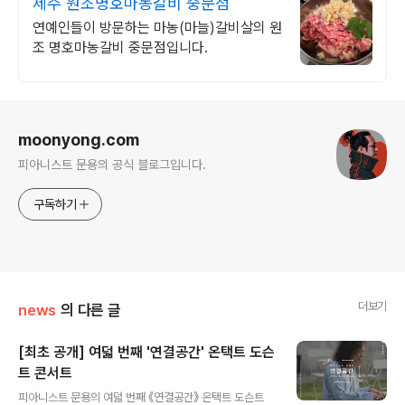
제주 원조명호마농갈비 중문점
연예인들이 방문하는 마농(마늘)갈비살의 원
조 명호마농갈비 중문점입니다.
로그 정보
moonyong.com
피아니스트 문용의 공식 블로그입니다.
구독하기
더보기
news
의 다른 글
[최초 공개] 여덟 번째 '연결공간' 온택트 도슨
트 콘서트
글 내용
피아니스트 문용의 여덟 번째 《연결공간》 온택트 도슨트