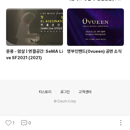
23일 최초 공개
문용 - 암살 | 연결공간: SeMA Li
영부인밴드(0vueen) 공연 소식
ve SF2021 (2021)
의안내
티스토리
로그인
고객센터
© Daum Corp.
1
0