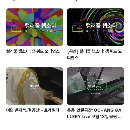
'Queen'(1973)
컬러풀 랩소디: 잼 위드 오디언스
[공연] 컬러풀 랩소디: 잼 위드 오
디언스
여덟 번째 '연결공간' - 트레일러
문용 '연결공간: OCHANG GA
LLERY Live' 9월 13일 음원 발
매