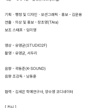
기획・행정 및 디자인・모션그래픽・홍보 - 김문용
연출・의상 및 홍보 - 장초영(TAra)
보조 스태프 - 임미영
영상 - 유영균(STUDIO2F)
촬영 - 유영균, 서두리
음향 - 곽동준(K-SOUND)
음향 조감독 - 남동훈
협력 - 김세은 학예연구사, 양수영 코디네이터
[ 전시 ]