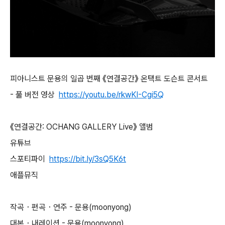
피아니스트 문용의 일곱 번째 《연결공간》 온택트 도슨트 콘서트
- 풀 버전 영상
https://youtu.be/rkwKI-Cgi5Q
《연결공간: OCHANG GALLERY Live》 앨범
유튜브
스포티파이
https://bit.ly/3sQ5K6t
애플뮤직
작곡・편곡・연주 - 문용(moonyong)
대본・내레이션 - 문용(moonyong)