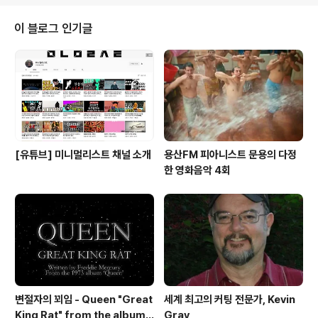
ttps://bit.ly/45L9a9I 작곡 A. Dvorak 연주 문용(moo
nyong) 기획・대본, 디자인・모션그래픽 김문용 연출・
이 블로그 인기글
의상 장초영(TAra) 영상 유영균 STUDIO2F 음향 곽동준
K SOUND 촬영 유영균, 서두리 연출보조 임미영 | 음향보
조 남동훈 촬영 장소 스튜디오 호랑..
[유튜브] 미니멀리스트 채널 소개
용산FM 피아니스트 문용의 다정
한 영화음악 4회
변절자의 꾀임 - Queen "Great
세계 최고의 커팅 전문가, Kevin
King Rat" from the album
Gray