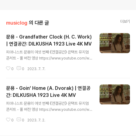
더보기
musiclog
의 다른 글
문용 - Grandfather Clock (H. C. Work)
| 연결공간: DILKUSHA 1923 Live 4K MV
글 내용
피아니스트 문용의 여섯 번째 《연결공간》 온택트 뮤지엄
콘서트 - 풀 버전 영상 https://www.youtube.com/wa
tch?v=EBwRnGtF9c4 《연결공간: DILKUSHA 1923
0
0
2023. 7. 7.
Live》 앨범 유튜브 https://youtube.com/playlist?list
=OLAK5uy_n7MJikW3hysyjJJh11dJNWI_oNHbE
wqMM 스포티파이 https://bit.ly/3Nf7TAE 애플뮤직 h
문용 - Goin’ Home (A. Dvorak) | 연결공
ttps://bit.ly/45L9a9I 작곡 H. C. Work 편곡・연주 문
용(moonyong) 기획・대본, 디자인・모션그래픽 김문용
간: DILKUSHA 1923 Live 4K MV
글 내용
연출・의상 장초영(TAra) 영상 유영균 STUDIO2F 음향
피아니스트 문용의 여섯 번째 《연결공간》 온택트 뮤지엄
곽동준 K SOUND 촬영 유영균, 서두리 연출보조 임미영 |
콘서트 - 풀 버전 영상 https://www.youtube.com/wa
음향보조 남동훈 촬영 장소 스튜디..
tch?v=EBwRnGtF9c4 《연결공간: DILKUSHA 1923
0
0
2023. 7. 2.
Live》 앨범 유튜브 https://youtube.com/playlist?list
=OLAK5uy_n7MJikW3hysyjJJh11dJNWI_oNHbE
wqMM 스포티파이 https://bit.ly/3Nf7TAE 애플뮤직 h