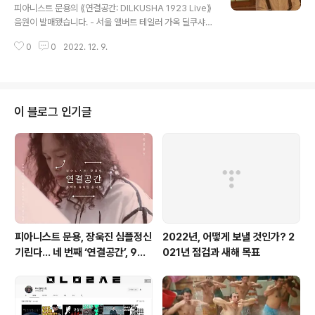
피아니스트 문용의 ⟪연결공간: DILKUSHA 1923 Live⟫
음원이 발매됐습니다. - 서울 앨버트 테일러 가옥 딜쿠샤
이야기 들려주는 여섯 번째 '연결공간'의 라이브 앨범 [연
0
0
2022. 12. 9.
결공간: DILKUSHA 1923 Live]는 2022년 12월 9일
서울역사박물관 유튜브 채널을 통해 최초 공개되는 여섯
번째 '연결공간'의 라이브 연주를 담은 앨범이다. 문용은 딜
쿠샤에 얽힌 이야기를 바탕으로 작업한 창작곡 발표는 물
론, 익숙하고 오래된 선율을 편곡한 피아노 솔로 연주로 과
이 블로그 인기글
거에 대한 향수를 전한다. 1920-30년대 분위기를 연출한
의상과 소품은 아련한 분위기를 더한다. 이 앨범에는 주제
곡으로 작업한 '기쁜 마음, 딜쿠샤'를 비롯해 3박자로 재탄
생한 'Home, Sweet Home', 벽난로의 주제로 삼은 ..
피아니스트 문용, 장욱진 심플정신
2022년, 어떻게 보낼 것인가? 2
기린다… 네 번째 ‘연결공간’, 9월
021년 점검과 새해 목표
23일 최초 공개