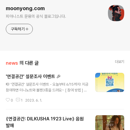
moonyong.com
피아니스트 문용의 공식 블로그입니다.
구독하기
더보기
news
의 다른 글
'연결공간' 설문조사 이벤트 🎉
글 내용
🎼 '연결공간' 설문조사 이벤트 - 오늘부터 6/15까지! 지금
참여하면 미니노트와 볼펜3종을 드려요~ [ 참여 방법 ] 포
스터 가운데 QR코드 스캔 후 참여! 또는 링크 접속 http
0
1
2023. 6. 1.
s://forms.gle/5vAJW9mCst9SAH9F7 #피아니스트
문용 #연결공간 #설문조사 #이벤트 #선물
⟪연결공간: DILKUSHA 1923 Live⟫ 음원
발매
글 내용