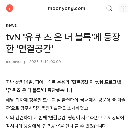
검색하기
moonyong.com
티스토리
news
tvN '유 퀴즈 온 더 블록'에 등장
한 '연결공간'
moonyong
2023. 8. 10. 00:00
지난 6월 14일, 피아니스트 문용의
'연결공간'
이
tvN 프로그램
'유 퀴즈 온 더 블록'
에 등장했습니다.
해당 회차에 정우철 도슨트 님 출연하여 '국내에서 방문해 볼 미술
관'으로 양주시립장욱진미술관을 소개하였고
이와 관련하여
네 번째 '연결공간' 영상이 자료화면으로 제공
되어
잠시나마 방송에서 '연결공간'을 만나 볼 수 있었습니다.