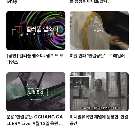
Gray
는 평생을 아이로 산다.'
[공연] 컬러풀 랩소디: 잼 위드 오
여덟 번째 '연결공간' - 트레일러
디언스
문용 '연결공간: OCHANG GA
미니멀유목민 채널에 등장한 '연결
LLERY Live' 9월 13일 음원 발
공간'
매