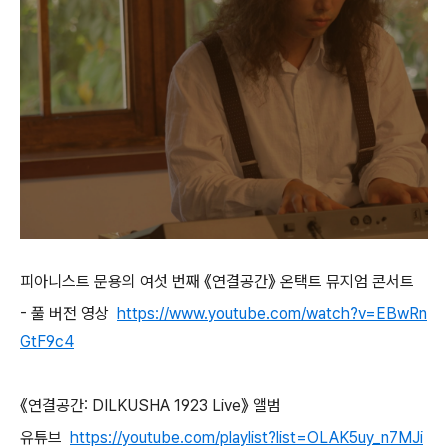
피아니스트
문용의
여섯
번째
《연결공간》
온택트
뮤지엄
콘서트
-
풀
버전
영상
https://www.youtube.com/watch?v=EBwRn
GtF9c4
《연결공간
: DILKUSHA 1923 Live
》
앨범
유튜브
https://youtube.com/playlist?list=OLAK5uy_n7MJi