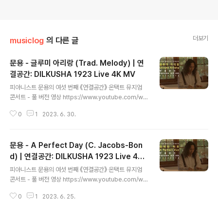
더보기
musiclog
의 다른 글
문용 - 글루미 아리랑 (Trad. Melody) | 연
결공간: DILKUSHA 1923 Live 4K MV
글 내용
피아니스트 문용의 여섯 번째 《연결공간》 온택트 뮤지엄
콘서트 - 풀 버전 영상 https://www.youtube.com/wa
tch?v=EBwRnGtF9c4 《연결공간: DILKUSHA 1923
0
1
2023. 6. 30.
Live》 앨범 유튜브 https://youtube.com/playlist?list
=OLAK5uy_n7MJikW3hysyjJJh11dJNWI_oNHbE
wqMM 스포티파이 https://bit.ly/3Nf7TAE 애플뮤직 h
문용 - A Perfect Day (C. Jacobs-Bon
ttps://bit.ly/45L9a9I 작곡 Trad. Melody 편곡・연주
문용(moonyong) 기획・대본, 디자인・모션그래픽 김문
d) | 연결공간: DILKUSHA 1923 Live 4K
글 내용
용 연출・의상 장초영(TAra) 영상 유영균 STUDIO2F 음
MV
피아니스트 문용의 여섯 번째 《연결공간》 온택트 뮤지엄
향 곽동준 K SOUND 촬영 유영균, 서두리 연출보조 임미
콘서트 - 풀 버전 영상 https://www.youtube.com/wa
영 | 음향보조 남동훈 촬영 장소 스..
tch?v=EBwRnGtF9c4 《연결공간: DILKUSHA 1923
0
1
2023. 6. 25.
Live》 앨범 유튜브 https://youtube.com/playlist?list
=OLAK5uy_n7MJikW3hysyjJJh11dJNWI_oNHbE