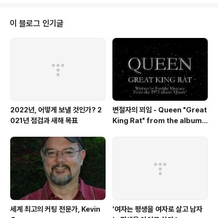
wqMM 스포티파이 https://bit.ly/3Nf7TAE 애플뮤직 h
ttps://bit.ly/45L9a9I 작곡 C. Jacobs-Bond 연주 문
용(moonyong) 기획・대본, 디자인・모션그래픽 김문용
이 블로그 인기글
연출・의상 장초영(TAra) 영상 유영균 STUDIO2F 음향
곽동준 K SOUND 촬영 유영균, 서두리 연출보조 임미영 |
음향보조 남동훈 촬영 장소 스튜..
2022년, 어떻게 보낼 것인가? 2
변절자의 꾀임 - Queen "Great
021년 점검과 새해 목표
King Rat" from the album
'Queen'(1973)
세계 최고의 커팅 전문가, Kevin
'여자는 평생을 여자로 살고 남자