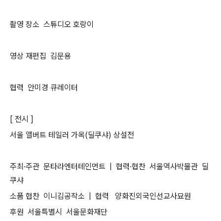
촬영
장소
스튜디오
호랑이
영상
재편집
김문용
협력
안미경
큐레이터
[
전시
]
서울
앨버트
테일러
가옥
(
딜쿠샤
)
상설전
주최
·
주관
문타라엔터테인먼트
|
협력
·
협찬
서울역사박물관
딜
쿠샤
소품
협찬
이니김공작소
|
협력
양화진외국인선교사묘원
후원
서울특별시
서울문화재단