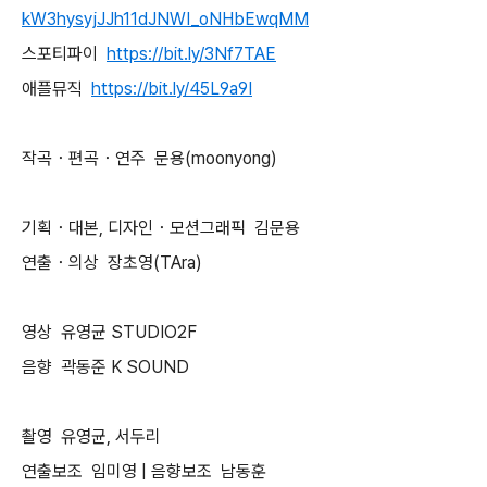
kW3hysyjJJh11dJNWI_oNHbEwqMM
스포티파이
https://bit.ly/3Nf7TAE
애플뮤직
https://bit.ly/45L9a9I
작곡・편곡・연주
문용
(moonyong)
기획・대본
,
디자인・모션그래픽
김문용
연출・의상
장초영
(TAra)
영상
유영균
STUDIO2F
음향
곽동준
K SOUND
촬영
유영균
,
서두리
연출보조
임미영
|
음향보조
남동훈