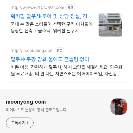
http://www.워커힐딜쿠샤.com
광고
워커힐 딜쿠샤 투어 및 상담 잠실, 강남
접근성 UP!
국내 수 많은 스타들이 선택한 구리 아치울에
등장한 신축 고급주택, 워커힐 딜쿠샤
http://m.coupang.com
광고
딜쿠샤 쿠팡 땀과 물에도 흔들림 없이
바쁜 아침, 간편하게 딜쿠샤, 헤어 고민을 해결하세요. 와우회
원 무료배송. 티 안 나는 자연스러운 헤어메이크업, 자신감 있
는 하루를 시작하세요.
로그 정보
moonyong.com
피아니스트 문용의 공식 블로그입니다.
구독하기