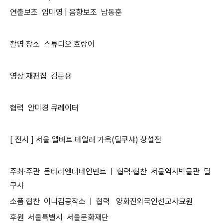
연출보조 임미영 | 음향보조 남동훈
촬영 장소 스튜디오 호랑이
영상 재편집 김문용
협력 안미경 큐레이터
[ 전시 ] 서울 앨버트 테일러 가옥(딜쿠샤) 상설전
주최·주관 문타라엔터테인먼트 | 협력·협찬 서울역사박물관 딜
쿠샤
소품 협찬 이니김공작소 | 협력 양화진외국인선교사묘원
후원 서울특별시 서울문화재단