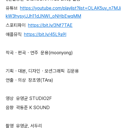
유튜브
https://youtube.com/playlist?list=OLAK5uy_n7MJi
kW3hysyjJJh11dJNWI_oNHbEwqMM
스포티파이
https://bit.ly/3Nf7TAE
애플뮤직
https://bit.ly/45L9a9I
작곡・편곡・연주 문용(moonyong)
기획・대본, 디자인・모션그래픽 김문용
연출・의상 장초영(TAra)
영상 유영균 STUDIO2F
음향 곽동준 K SOUND
촬영 유영균, 서두리