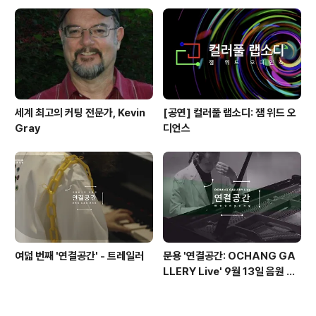
'Queen'(1973)
세계 최고의 커팅 전문가, Kevin
[공연] 컬러풀 랩소디: 잼 위드 오
Gray
디언스
여덟 번째 '연결공간' - 트레일러
문용 '연결공간: OCHANG GA
LLERY Live' 9월 13일 음원 발
매