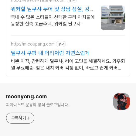
광고
워커힐 딜쿠샤 투어 및 상담 잠실, 강남
접근성 UP!
국내 수 많은 스타들이 선택한 구리 아치울에
등장한 신축 고급주택, 워커힐 딜쿠샤
http://m.coupang.com
광고
딜쿠샤 쿠팡 내 머리처럼 자연스럽게
바쁜 아침, 간편하게 딜쿠샤, 헤어 고민을 해결하세요. 와우회
원 무료배송. 잦은 새치 커버 걱정 없이, 빠르고 쉽게 커버해
주는 아이템을 쿠팡에서 만나보세요.
로그 정보
moonyong.com
피아니스트 문용의 공식 블로그입니다.
구독하기