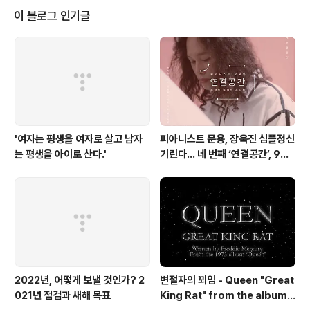
획・대본, 디자인・모션그래픽 김문용 연출・의상 장초영
이 블로그 인기글
(TAra) 영상 유영균 STUDIO2F 음향 곽동준 K SOUND
촬영 유영균, 서두리 연출보조 임미영 | 음향보조 노진아 영
상 재편집 김문용 협력 이슬찬 큐레이터 [ ..
'여자는 평생을 여자로 살고 남자
피아니스트 문용, 장욱진 심플정신
는 평생을 아이로 산다.'
기린다… 네 번째 ‘연결공간’, 9월
23일 최초 공개
2022년, 어떻게 보낼 것인가? 2
변절자의 꾀임 - Queen "Great
021년 점검과 새해 목표
King Rat" from the album