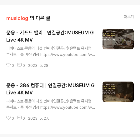
더보기
musiclog
의 다른 글
문용 - 기프트 밸리 | 연결공간: MUSEUM G
Live 4K MV
글 내용
피아니스트 문용의 다섯 번째 《연결공간》 온택트 뮤지엄
콘서트 - 풀 버전 영상 https://www.youtube.com/wa
tch?v=5VWWjJ1d5Tg 《연결공간: MUSEUM G Liv
0
0
2023. 5. 28.
e》 앨범 유튜브 https://youtube.com/playlist?list=O
LAK5uy_n4dwfc164zR_jImO33F7Ng-ZKjaL8fye
M 스포티파이 https://bit.ly/3p2y5EI 애플뮤직 https://
문용 - 386 컴퓨터 | 연결공간: MUSEUM G
bit.ly/3n5uIfH 작곡・편곡・연주 문용(moonyong) 기
획・대본, 디자인・모션그래픽 김문용 연출・의상 장초영
Live 4K MV
글 내용
(TAra) 영상 유영균 STUDIO2F 음향 곽동준 K SOUND
피아니스트 문용의 다섯 번째 《연결공간》 온택트 뮤지엄
촬영 유영균, 서두리 연출보조 임미영 | 음향보조 노진아 영
콘서트 - 풀 버전 영상 https://www.youtube.com/wa
상 재편집 김문용 협력 이슬찬 큐레이터 [ ..
tch?v=5VWWjJ1d5Tg 《연결공간: MUSEUM G Liv
0
0
2023. 5. 27.
e》 앨범 유튜브 https://youtube.com/playlist?list=O
LAK5uy_n4dwfc164zR_jImO33F7Ng-ZKjaL8fye
M 스포티파이 https://bit.ly/3p2y5EI 애플뮤직 https://
bit.ly/3n5uIfH 작곡・편곡・연주 문용(moonyong) 기