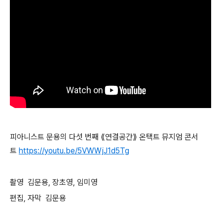
피아니스트 문용의 다섯 번째 ⟪연결공간⟫ 온택트 뮤지엄 콘서
트
https://youtu.be/5VWWjJ1d5Tg
촬영 김문용, 장초영, 임미영
편집, 자막 김문용