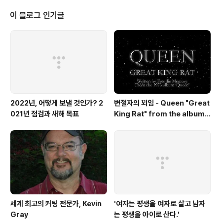
타라엔터테인먼트 | 협찬 아르코미술관 후원 온라인미디어
예술활동 지원사업 문화체육관광부 한국문화예술위원회 ※
이 블로그 인기글
2021년 문화체육관광부와 한국문화예술위원회의 ‘온라인
미디어 예술활동 지원사업’의 지원을 받아 제작되었습니
다. moonyong.com moontara.co.kr [ MooNTAra
Ent. ]
2022년, 어떻게 보낼 것인가? 2
변절자의 꾀임 - Queen "Great
021년 점검과 새해 목표
King Rat" from the album
'Queen'(1973)
세계 최고의 커팅 전문가, Kevin
'여자는 평생을 여자로 살고 남자
Gray
는 평생을 아이로 산다.'