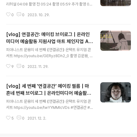
후원 온라인미디어 예술활동 지원 문화체육관광부 한국문
리허설 04:08 촬영 전 05:24 촬영 05:59 추가 촬영 06:
화예술위원회 2023년 문화체육관광부와 한국문화예술위
09 명예의 전당 06:18 녹음실 06:51 영상 편집 07:38
원회의 '온라인미디어 예술활동 지원' 사업의 지원을 받아
0
0
2023. 10. 29.
최초 공개 피아니스트 문용의 《연결공간》 https://www.y
제작되었습니다. #연..
outube.com/playlist?list=PLkSPU6CC_KUMLdZ-
i77cr67pTvc8jOEYX 촬영 김문용, 홍종화, 장초영 편
[vlog] 연결공간: 메이킹 브이로그 | 온라인
집, 자막 김문용 moonyong.com moontara.co.kr 주
최·주관 문타라엔터테인먼트 후원 온라인미디어 예술활동
미디어 예술활동 지원사업 아트 체인지업 Art
글 내용
지원 문화체육관광부 한국문화예술위원회 2023년 문화
Change UP
피아니스트 문용의 네 번째 ⟪연결공간⟫ 온택트 뮤지엄 콘
체육관광부와 한국문화예술위원회의 '온라인미디어 예술
서트 https://youtu.be/GERyz8Dh2_0 촬영 김문용, 임
활동 지원' 사업의 지원을 받아 제작되었습니다. #연결공
미영 편집, 자막 김문용 moonyong.com moontara.c
간 #아트체인지업 #온라..
9
0
2022. 11. 29.
o.kr 주최,주관 문타라엔터테인먼트 후원 온라인미디어 예
술활동 지원사업 문화체육관광부 한국문화예술위원회 20
22년 문화체육관광부와 한국문화예술위원회의 '온라인미
[vlog] 세 번째 '연결공간' 메이킹 필름 | 마
디어 예술활동 지원사업'의 지원을 받아 제작되었습니다.
#연결공간 #메이킹필름 #아트체인지업 [ MooNTAra E
흔네 번째 브이로그 | 온라인미디어 예술활동
글 내용
nt. ]
지원사업 아트 체인지업 Art Change UP
피아니스트 문용의 세 번째 ⟪연결공간⟫ 온택트 뮤지엄 콘
서트 https://youtu.be/twYYMMIcVDs #연결공간 #
메이킹필름 #브이로그 댓글과 좋아요 및 구독, 알림 설정
5
0
2021. 12. 2.
은 채널 운영에 큰 힘이 됩니다. https://www.youtube.
com/moonyong59/?s... 촬영 문용(moonyong), 임
오성, 장초영 편집, 자막 문용(moonyong) 주최,주관 문