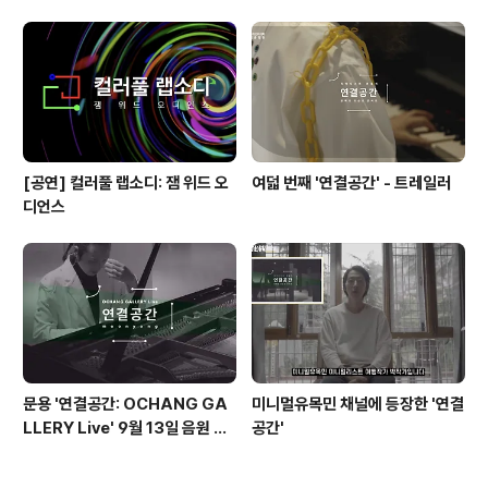
[공연] 컬러풀 랩소디: 잼 위드 오
여덟 번째 '연결공간' - 트레일러
디언스
문용 '연결공간: OCHANG GA
미니멀유목민 채널에 등장한 '연결
LLERY Live' 9월 13일 음원 발
공간'
매