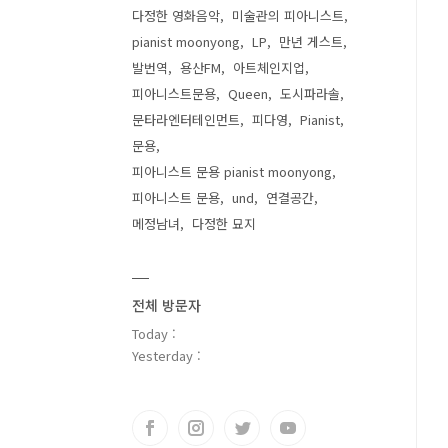
다정한 영화음악
미술관의 피아니스트
pianist moonyong
LP
만년 게스트
발번역
용산FM
아트체인지업
피아니스트문용
Queen
도시파라솔
문타라엔터테인먼트
피다영
Pianist
문용
피아니스트 문용 pianist moonyong
피아니스트 문용
und
연결공간
메정남녀
다정한 묘지
전체 방문자
Today :
Yesterday :