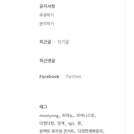
공지사항
후원하기
문의하기
최근글
인기글
최근댓글
Facebook
Twitter
태그
moonyong
피아노
피아니스트
다정다정
만게
qpi
퀸
온택트 뮤지엄 콘서트
다정한영화음악